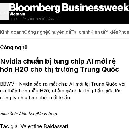
Kinh doanh
Công nghệ
Chuyên đề
Tài chính
Kinh tế
Ý kiến
Phon
Công nghệ
Nvidia chuẩn bị tung chip AI mới rẻ
hơn H20 cho thị trường Trung Quốc
BBWV - Nvidia sắp ra mắt chip AI mới tại Trung Quốc với
giá thấp hơn mẫu H20, nhằm giành lại thị phần giữa lúc
công ty chịu hạn chế xuất khẩu.
Hình ảnh: Akio Kon/Bloomberg
Tác giả: Valentine Baldassari