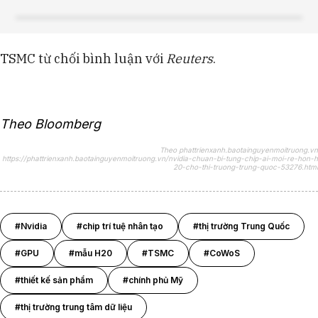
TSMC từ chối bình luận với
Reuters
.
Theo Bloomberg
Theo phattrienxanh.baotainguyenmoitruong.vn
https://phattrienxanh.baotainguyenmoitruong.vn/nvidia-chuan-bi-tung-chip-ai-moi-re-hon-h
20-cho-thi-truong-trung-quoc-53276.html
#Nvidia
#chip trí tuệ nhân tạo
#thị trường Trung Quốc
#GPU
#mẫu H20
#TSMC
#CoWoS
#thiết kế sản phẩm
#chính phủ Mỹ
#thị trường trung tâm dữ liệu