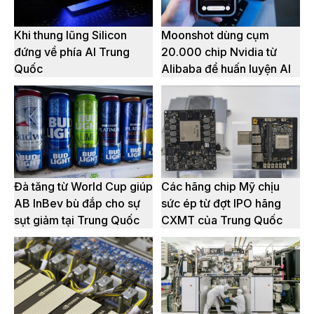
Khi thung lũng Silicon
Moonshot dùng cụm
đứng về phía AI Trung
20.000 chip Nvidia từ
Quốc
Alibaba để huấn luyện AI
Đà tăng từ World Cup giúp
Các hãng chip Mỹ chịu
AB InBev bù đắp cho sự
sức ép từ đợt IPO hãng
sụt giảm tại Trung Quốc
CXMT của Trung Quốc