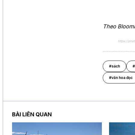
Theo Bloom
https://ph
#sách
#
#văn hoa đọc
BÀI LIÊN QUAN