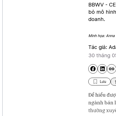
BBWV - CEO
bỏ mô hình 
doanh.
Minh họa: Anna 
Tác giả: A
30 tháng 0
Lưu
Để hiểu đượ
ngành bán l
thường xuyê