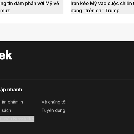
ông tin đàm phán với Mỹ về
Iran kéo Mỹ vào cuộc chiến 
rmuz
đang “trên cơ” Trump
cập nhanh
 ấn phẩm in
Về chúng tôi
a sách
Tuyển dụng
Đăng ký nhận Newsletter