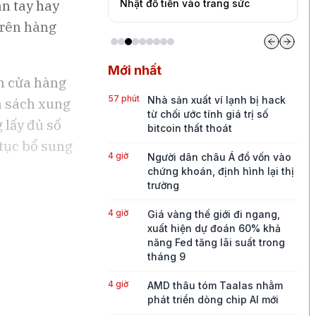
ân tay hay
 chi tiêu
Nhật đổ tiền vào trang sức
đ
trên hàng
Mới nhất
ên cửa hàng
57 phút
Nhà sản xuất ví lạnh bị hack
a sách xung
từ chối ước tính giá trị số
 lấy đủ số
bitcoin thất thoát
 tục bổ sung
4 giờ
Người dân châu Á đổ vốn vào
chứng khoán, định hình lại thị
trường
4 giờ
Giá vàng thế giới đi ngang,
xuất hiện dự đoán 60% khả
năng Fed tăng lãi suất trong
tháng 9
4 giờ
AMD thâu tóm Taalas nhằm
phát triển dòng chip AI mới