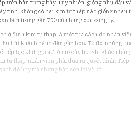
ếp trên bàn trưng bày. Tuy nhiên, giống như dấu v
thử nghiệm AI của OpenAI và
dùng thắt chặt
Anthropic
y tính, không có hai kim tự tháp nào giống nhau 
bàn bên trong gần 750 cửa hàng của công ty.
ch ở đỉnh kim tự tháp là một tựa sách do nhân vi
 thu hút khách hàng đến gần hơn. Từ đó, những tự
 tiếp tục khơi gợi sự tò mò của họ. Khi khách hàng
im tự tháp, nhân viên phải đưa ra quyết định: Tiếp
sách đó hay trả những bản còn lại về kệ.