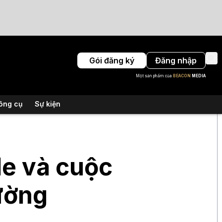
Gói đăng ký
Đăng nhập
Một sản phẩm của
BEACON
MEDIA
ông cụ
Sự kiện
e và cuộc
ường