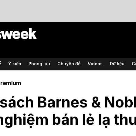
ế
Ý kiến
Phong lưu
Chuyên đề
Videos
Dữ liệu
C
Premium
sách Barnes & Nobl
nghiệm bán lẻ lạ th