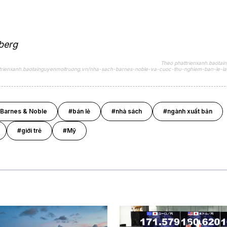
berg
Theo phattrienxanh.baotai
attrienxanh.baotainguyenmoitruong.vn/nha-sach-barnes-noble-va-cuoc-thu-nghiem-ban-le-la
Barnes & Noble
#bán lẻ
#nhà sách
#ngành xuất bản
#giới trẻ
#Mỹ