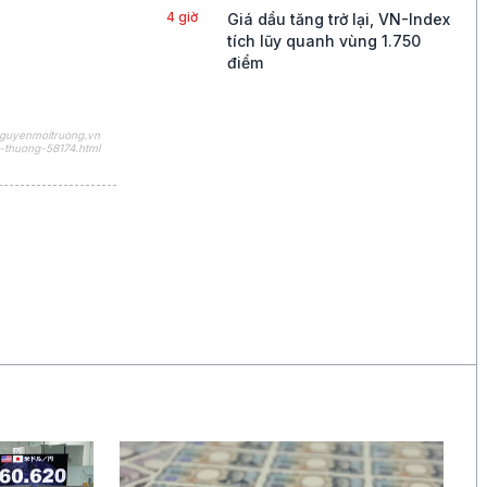
4 giờ
Giá dầu tăng trở lại, VN-Index
tích lũy quanh vùng 1.750
điểm
5 giờ
Ngân hàng Trung ương Nhật
Bản sẽ tiếp tục bình thường
nguyenmoitruong.vn
-thuong-58174.html
hóa chính sách, theo IMF
6 giờ
Nhân sự Google đối mặt áp
lực khi "huyền thoại AI" và
"biểu tượng Google" quyết
định ra đi
7 giờ
Mỹ áp thuế 15% và thiết lập
giá sàn đối với polysilicon
nhập khẩu
7 giờ
Giá dầu tăng khi có tin Iran
tấn công các mục tiêu tại eo
biển Hormuz
19 giờ
Lo ngại an ninh mạng sau các