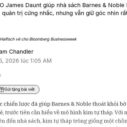
 James Daunt giúp nhà sách Barnes & Noble h
quản trị cứng nhắc, nhưng vẫn giữ góc nhìn rất
Haifisch vẽ cho Bloomberg Businessweek
dam Chandler
5, 2026 lúc 1:05 AM
Gửi tặng bài viết
c chiến lược đã giúp Barnes & Noble thoát khỏi bờ
ẻ, trước tiên cần hiểu về mô hình kim tự tháp. Với
Bloomberg Television
Bloomberg Te
n đến nhà sách, kim tự tháp trông giống một chồ
Lo ngại an ninh mạng sau các
CEO Uber: Chư