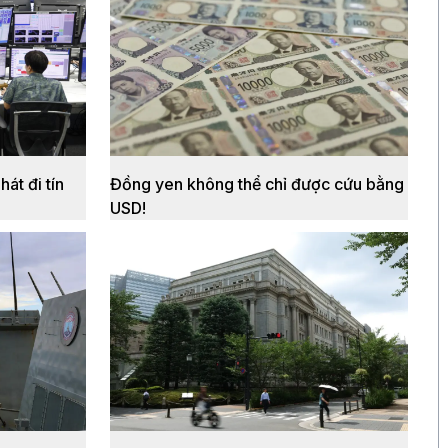
thử nghiệm AI của OpenAI và
Anthropic
át đi tín
Đồng yen không thể chỉ được cứu bằng
USD!