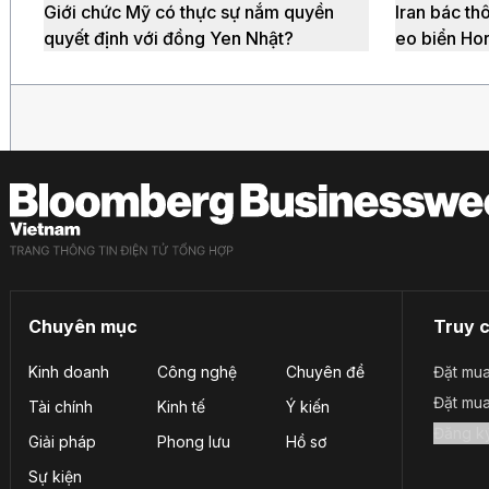
Giới chức Mỹ có thực sự nắm quyền
Iran bác th
quyết định với đồng Yen Nhật?
eo biển Ho
Chuyên mục
Truy 
Kinh doanh
Công nghệ
Chuyên đề
Đặt mua
Đặt mu
Tài chính
Kinh tế
Ý kiến
Giải pháp
Phong lưu
Hồ sơ
Sự kiện