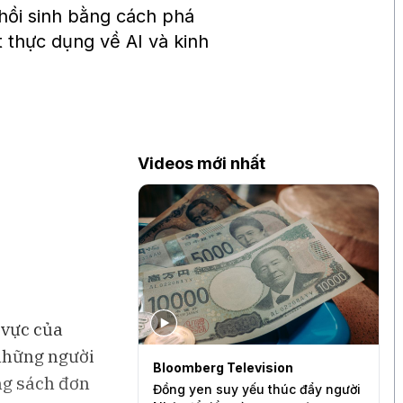
ồi sinh bằng cách phá
 thực dụng về AI và kinh
Videos mới nhất
 vực của
 những người
levision
Bloomberg Television
B
ng sách đơn
a thấy người tiêu
Đồng yen suy yếu thúc đẩy người
V