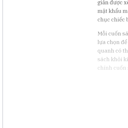
giản được x
mật khẩu má
chục chiếc 
Mỗi cuốn sá
lựa chọn để
quanh có thể
sách khỏi k
chính cuốn 