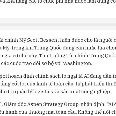
 và khả năng các tổ chức phi nhà nước lạm dụng c
ài chính Mỹ Scott Bessent hiện được cho là người d
ía Mỹ, trong khi Trung Quốc đang cân nhắc lựa chọ
m gia cơ chế này. Thứ trưởng Tài chính Trung Quố
 các cuộc trao đổi sơ bộ với Washington.
giới hoạch định chính sách lo ngại là AI đang dần t
tầng cốt lõi của kinh tế toàn cầu, từ phát triển thuố
o tới quản lý logistics và sản xuất công nghiệp.
, Giám đốc Aspen Strategy Group, nhận định: “AI 
ều hành của thương mại toàn cầu. Không thể nói 