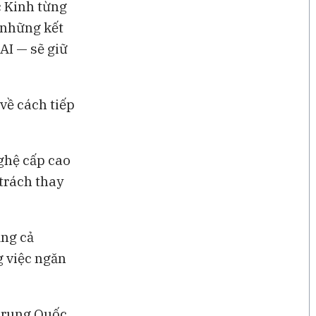
 Kinh từng
 những kết
AI — sẽ giữ
 về cách tiếp
ghệ cấp cao
 trách thay
ằng cả
g việc ngăn
 Trung Quốc