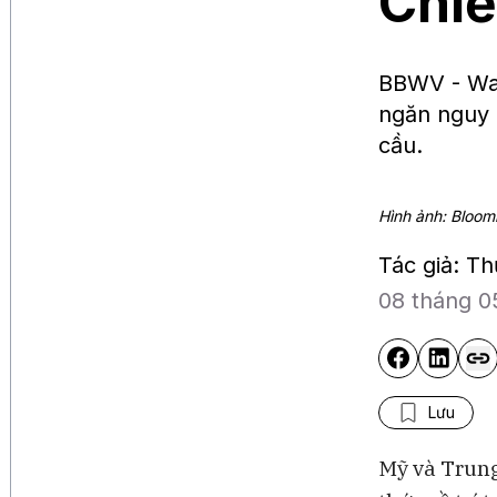
Chiế
BBWV - Was
ngăn nguy 
cầu.
Hình ảnh: Bloo
Tác giả: T
08 tháng 0
Lưu
Mỹ và Trun