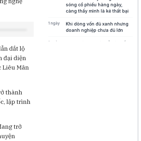
ông nghệ
sóng cổ phiếu hàng ngày,
càng thấy mình là kẻ thất bại
1 ngày
Khi dòng vốn đủ xanh nhưng
doanh nghiệp chưa đủ lớn
1 ngày
Bong bóng AI có thể kéo vốn
ẫn dắt lộ
ngoại khỏi Việt Nam
n đại diện
1 ngày
Những chiếc quần quá mỏng
c Liêu Mân
đang thách thức tăng trưởng
của Lululemon
1 ngày
Điều gì đang thúc đẩy tăng
rở thành
trưởng của Disney?
c, lập trình
1 ngày
Ba góc nhìn về những cơ hội
mới cho thị trường Việt Nam
đang trở
chuyện