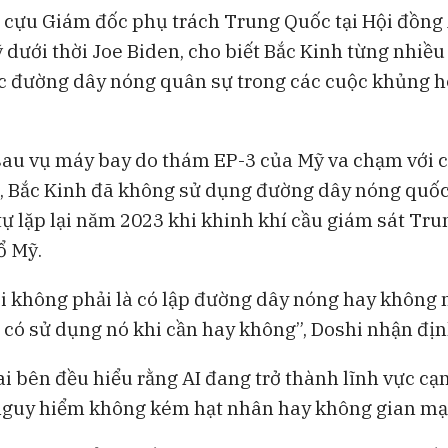
 cựu Giám đốc phụ trách Trung Quốc tại Hội đồng
 dưới thời Joe Biden, cho biết Bắc Kinh từng nhiều
c đường dây nóng quân sự trong các cuộc khủng h
au vụ máy bay do thám EP-3 của Mỹ va chạm với c
, Bắc Kinh đã không sử dụng đường dây nóng quốc
tự lặp lại năm 2023 khi khinh khí cầu giám sát Tr
ổ Mỹ.
õi không phải là có lập đường dây nóng hay không m
có sử dụng nó khi cần hay không”, Doshi nhận địn
ai bên đều hiểu rằng AI đang trở thành lĩnh vực cạ
nguy hiểm không kém hạt nhân hay không gian mạ