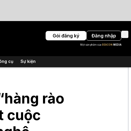
Gói đăng ký
Đăng nhập
Một sản phẩm của
BEACON
MEDIA
ông cụ
Sự kiện
“hàng rào
t cuộc