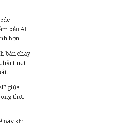
 các
đảm bảo AI
ạnh hơn.
ch bản chạy
phải thiết
át.
AI” giữa
rong thời
ế này khi