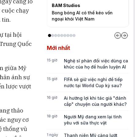
 ngày càng lo
Bloomberg Television
B
t cuộc chạy
có thể kéo vốn
Những chiếc quần quá mỏng
Đ
tin.
ệt Nam
đang thách thức tăng trưởng của
t
Lululemon
 tại hội
 Trung Quốc
Mới nhất
15 giờ
Nghệ sĩ phản đối việc dùng ca
ên giữa Mỹ
khúc của họ để huấn luyện AI
phản ánh sự
15 giờ
FIFA sẽ giữ việc nghỉ để tiếp
ến lược vượt
nước tại World Cup kỳ sau?
16 giờ
Ai hưởng lợi khi tác giả "đánh
cắp" chuyện của người khác?
đang thảo
18 giờ
Người Mỹ đang xem lại tình
các nguy cơ
yêu với sữa thực vật
ệ thống vũ
1 ngày
Thanh niên Mỹ càng lướt