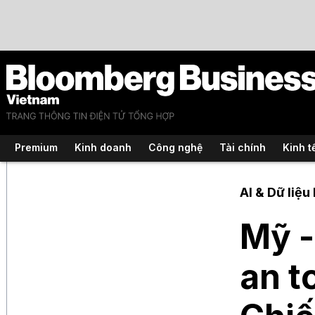
Premium
Kinh doanh
Công nghệ
Tài chính
Kinh t
AI & Dữ liệu 
Mỹ -
an t