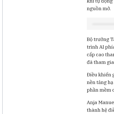
khí tự động
nguồn mở.
Bộ trưởng T
trình AI ph
cấp cao tha
đã tham gia
Điều khiến 
nền tảng hạ 
phần mềm ch
Anja Manuel
thành hệ đi