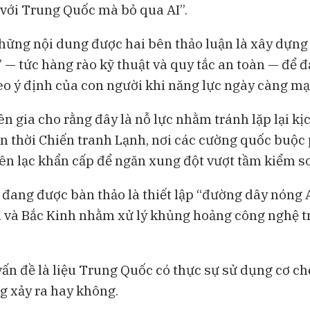
với Trung Quốc mà bỏ qua AI”.
hững nội dung được hai bên thảo luận là xây dựng
” — tức hàng rào kỹ thuật và quy tắc an toàn — để 
eo ý định của con người khi năng lực ngày càng m
n gia cho rằng đây là nỗ lực nhằm tránh lặp lại kị
n thời Chiến tranh Lạnh, nơi các cường quốc buộc 
liên lạc khẩn cấp để ngăn xung đột vượt tầm kiểm so
 đang được bàn thảo là thiết lập “đường dây nóng 
và Bắc Kinh nhằm xử lý khủng hoảng công nghệ t
vấn đề là liệu Trung Quốc có thực sự sử dụng cơ ch
 xảy ra hay không.