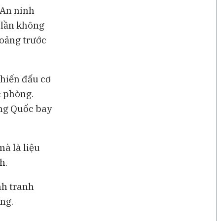
 An ninh
 lần không
oảng trước
hiến đấu cơ
 phòng.
ung Quốc bay
à là liệu
h.
nh tranh
ng.