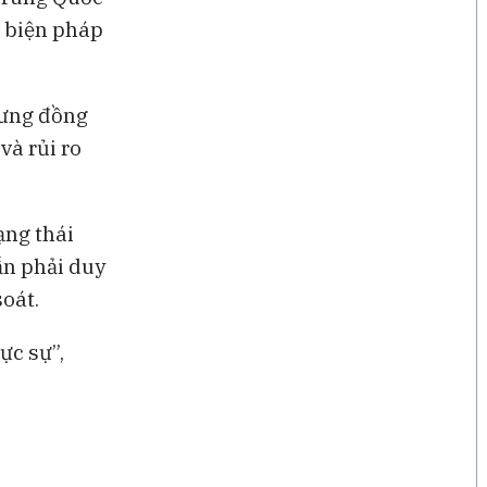
, biện pháp
hưng đồng
và rủi ro
ạng thái
ẫn phải duy
soát.
ực sự”,