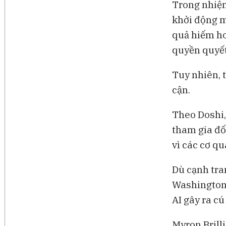
Trong nhiệm
khởi động m
quả hiếm ho
quyền quyết
Tuy nhiên, t
cận.
Theo Doshi,
tham gia đố
vì các cơ q
Dù cạnh tra
Washington 
AI gây ra cú
Myron Brill