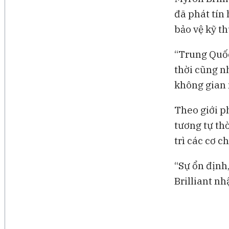
đã phát tín 
bảo vệ kỹ th
“Trung Quốc
thời cũng nh
không gian 
Theo giới p
tương tự th
trì các cơ c
“Sự ổn định
Brilliant nh