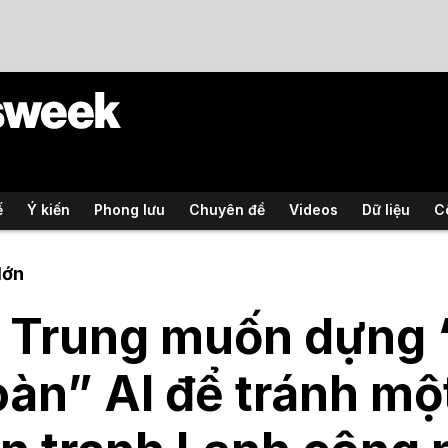
ế
Ý kiến
Phong lưu
Chuyên đề
Videos
Dữ liệu
C
lớn
 Trung muốn dựng 
oàn” AI để tránh mộ