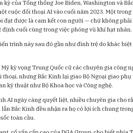
 kỳ của Tổng thống Joe Biden, Washington và Bắc
ột cuộc đối thoại AI vào cuối năm 2023. Một trong
i đạt được là cam kết con người — chứ không phải 
 định cuối cùng trong việc phóng vũ khí hạt nhân.
iến trình này sau đó gần như đình trệ do khác biệt
 Mỹ kỳ vọng Trung Quốc cử các chuyên gia công n
i thoại, nhưng Bắc Kinh lại giao Bộ Ngoại giao phụ
uan kỹ thuật như Bộ Khoa học và Công nghệ.
nh AI ngày càng quyết liệt, nhiều chuyên gia cho r
lẫn Bắc Kinh đều nhận ra họ có lợi ích chung tron
 sốc toàn cầu.
iant, cố vấn cấp cao của DGA Group, cho biết phía