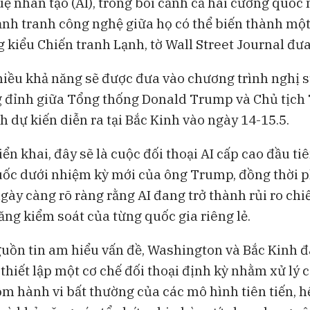
tuệ nhân tạo (AI), trong bối cảnh cả hai cường quốc
BAM Studios
ạnh tranh công nghệ giữa họ có thể biến thành mộ
Bong bóng AI 
 kiểu Chiến tranh Lạnh, tờ Wall Street Journal đưa 
ngoại khỏi Vi
hiều khả năng sẽ được đưa vào chương trình nghị sự
 đỉnh giữa Tổng thống Donald Trump và Chủ tịch
 dự kiến diễn ra tại Bắc Kinh vào ngày 14-15.5.
ển khai, đây sẽ là cuộc đối thoại AI cấp cao đầu ti
ốc dưới nhiệm kỳ mới của ông Trump, đồng thời 
gày càng rõ ràng rằng AI đang trở thành rủi ro chi
ăng kiểm soát của từng quốc gia riêng lẻ.
uồn tin am hiểu vấn đề, Washington và Bắc Kinh 
 thiết lập một cơ chế đối thoại định kỳ nhằm xử lý 
gồm hành vi bất thường của các mô hình tiên tiến, h