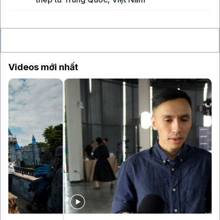
7 giờ
Vụ hack công cụ bảo mật ví lạnh chứa Bitcoin
làm lung lay niềm tin của giới đầu tư
Videos mới nhất