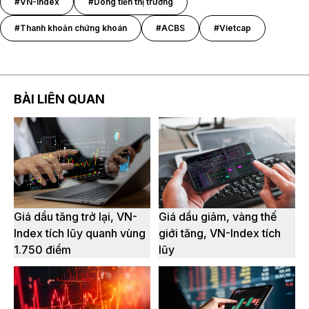
#VN-Index
#Dòng tiền thị trường
#Thanh khoản chứng khoán
#ACBS
#Vietcap
BÀI LIÊN QUAN
Giá dầu tăng trở lại, VN-
Giá dầu giảm, vàng thế
Index tích lũy quanh vùng
giới tăng, VN-Index tích
1.750 điểm
lũy