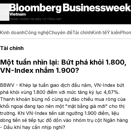
Kinh doanh
Công nghệ
Chuyên đề
Tài chính
Kinh tế
Ý kiến
Phon
Tài chính
Một tuần nhìn lại: Bứt phá khỏi 1.800,
VN-Index nhắm 1.900?
BBWV - Khép lại tuần giao dịch đầu năm, VN-Index bứt
phá khỏi vùng 1.800 điểm với mức tăng kỷ lục 4,67%.
Thanh khoản bùng nổ cùng sự đảo chiều mua ròng của
khối ngoại đang tạo nên một "mặt bằng giá mới" cho thị
trường. Khi VN-Index tiến sát ngưỡng 1.900 điểm, liệu
dòng tiền sẽ tiếp tục đổ dồn vào nhóm trụ cột Ngân hàng
- Dầu khí hay cần nhịp nghỉ?