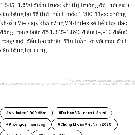
1.845–1.890 điểm trước khi thị trường đủ thời gian
cân bằng lại để thử thách mốc 1.900. Theo chứng
khoán Vietcap, khả năng VN-Index sẽ tiếp tục dao
động trong biên độ 1.845-1.890 điểm (+/-10 điểm)
trong một đến hai phiên đầu tuần tới với mục đích
cân bằng lực cung.
Theo phattrienxanh.baotainguyenmoitruong.vn
https://phattrienxanh.baotainguyenmoitruong.vn/mot-tuan-nhin-lai-vn-index-1900-55949.htm
l
#VN-Index 1.900 điểm
#Dự báo VN-Index tuần tới
#Khối ngoại mua ròng
#Chứng khoán Việt Nam 2026