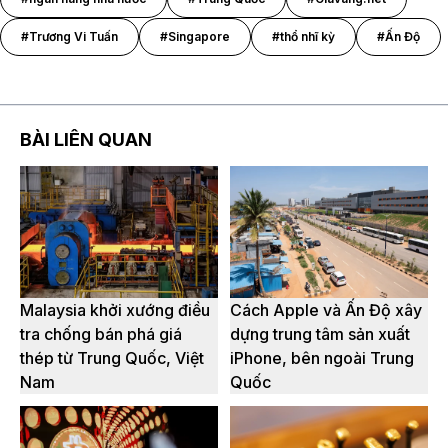
#Trương Vi Tuấn
#Singapore
#thổ nhĩ kỳ
#Ấn Độ
BÀI LIÊN QUAN
Malaysia khởi xướng điều
Cách Apple và Ấn Độ xây
tra chống bán phá giá
dựng trung tâm sản xuất
thép từ Trung Quốc, Việt
iPhone, bên ngoài Trung
Nam
Quốc