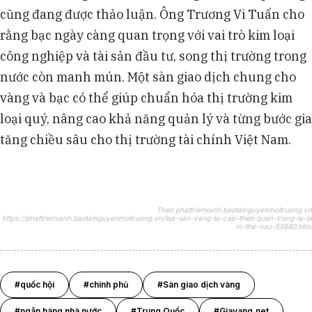
cũng đang được thảo luận. Ông Trương Vi Tuấn cho
rằng bạc ngày càng quan trọng với vai trò kim loại
công nghiệp và tài sản đầu tư, song thị trường trong
nước còn manh mún. Một sàn giao dịch chung cho
vàng và bạc có thể giúp chuẩn hóa thị trường kim
loại quý, nâng cao khả năng quản lý và từng bước gia
tăng chiều sâu cho thị trường tài chính Việt Nam.
Theo phattrienxanh.baotainguyenmoitruong.vn
https://phattrienxanh.baotainguyenmoitruong.vn/lap-san-vang-la-cap-thiet-quan-trong-la-la
m-the-nao-55680.html
#quốc hội
#chính phủ
#Sàn giao dịch vàng
#ngân hàng nhà nước
#Trung Quốc
#Giavang.net