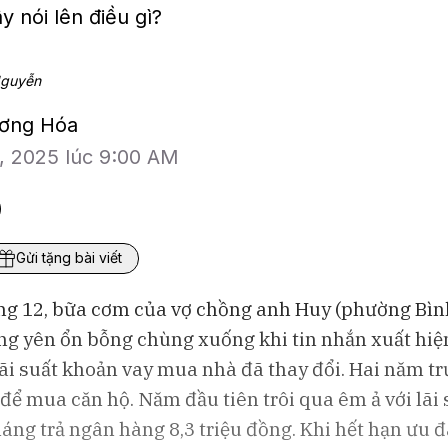
y nói lên điều gì?
Nguyễn
ương Hóa
2, 2025 lúc 9:00 AM
Gửi tặng bài viết
ng 12, bữa cơm của vợ chồng anh Huy (phường Bìn
g yên ổn bỗng chùng xuống khi tin nhắn xuất hi
BAM Studios
Bloomberg Te
lãi suất khoản vay mua nhà đã thay đổi. Hai năm tr
Thị trường chứng khoán nửa cuối
AI cần được q
để mua căn hộ. Năm đầu tiên trôi qua êm ả với lãi 
2026: Phân hoá mạnh, rủi ro từ tỉ
Góc nhìn từ 
giá
áng trả ngân hàng 8,3 triệu đồng. Khi hết hạn ưu đã