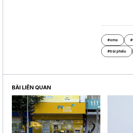
#omo
#
#trái phiếu
BÀI LIÊN QUAN