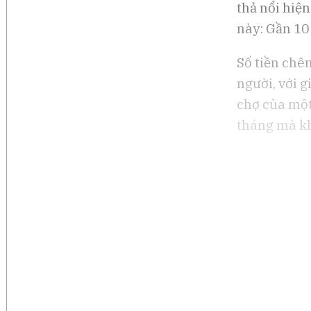
thả nổi hiệ
này: Gần 10 
Số tiền chê
người, với g
chợ của một
tháng mà kh