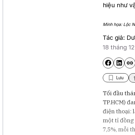
hiệu như vậ
Minh họa: Lộc 
Tác giả: D
18 tháng 1
Lưu
Tối đầu thá
TP.HCM) đan
điện thoại: 
một tỉ đồng 
7,5%, mỗi th