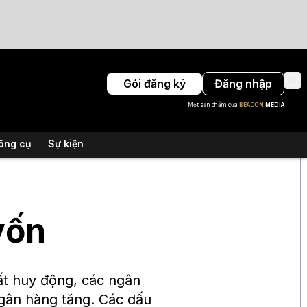
Gói đăng ký
Đăng nhập
Một sản phẩm của
BEACON
MEDIA
ông cụ
Sự kiện
vốn
ất huy động, các ngân
ngân hàng tăng. Các dấu