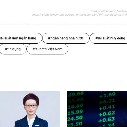
Theo phattrienxanh.baotai
https://phattrienxanh.baotainguyenmoitruong.vn/khi-nha-buon-tien-
lãi suất liên ngân hàng
#ngân hàng nhà nước
#lãi suất huy động
#tín dụng
#Yuanta Việt Nam