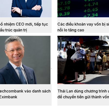
ổ nhiệm CEO mới, tiếp tục
Các điều khoản vay vốn bị si
cấu trúc quản trị
nỗi lo tăng cao
echcombank vào danh sách
Thái Lan dùng chương trình 
Eximbank
để chuyển tiền gửi thành vốn