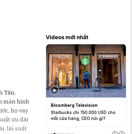
Videos mới nhất
h Tân,
ện màn hình
levision
Bloomberg Television
B
ước, họ vay
uản lý đến đâu?
Starbucks chi 150.000 USD cho
C
suất ưu đãi
Jason Furman
mỗi cửa hàng, CEO nói gì?
t
i, lãi suất