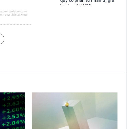
quỹ cổ phần tư nhân trị giá
khoảng 1 tỉ USD
nguyenmoitruong.vn
khat-von-55693.html
13 giờ
Vì sao Huawei đặt cược vào
“thời gian” với định luật Tau?
13 giờ
Google dựng “mô hình phố
Wall” 200 tỉ USD để cấp chip
AI cho Anthropic
13 giờ
Thị trường chứng khoán nửa
cuối 2026: Phân hoá mạnh, rủi
ro từ tỉ giá
13 giờ
Starbucks Hàn Quốc bị cảnh
sát khám xét sau sự kiện
"Tank Day"
15 giờ
AI của OpenAI, Anthropic bị
phát hiện chèn mã độc trong
thử nghiệm an ninh