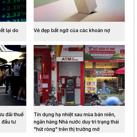
ết lại do
Vẻ đẹp bất ngờ của các khoản nợ
ưu đãi thuế
Tín dụng hạ nhiệt sau mùa bán niên,
 đầu tư
ngân hàng Nhà nước duy trì trạng thái
"hút ròng" trên thị trường mở