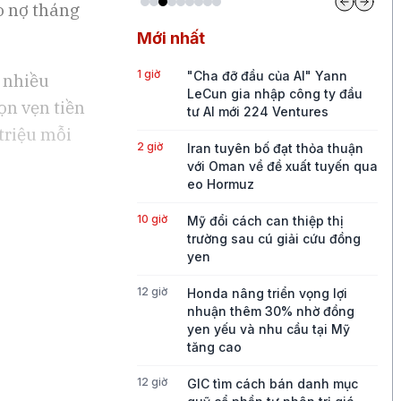
o nợ tháng
Mới nhất
1 giờ
"Cha đỡ đầu của AI" Yann
i nhiều
LeCun gia nhập công ty đầu
ọn vẹn tiền
tư AI mới 224 Ventures
triệu mỗi
2 giờ
Iran tuyên bố đạt thỏa thuận
với Oman về đề xuất tuyến qua
eo Hormuz
10 giờ
Mỹ đổi cách can thiệp thị
trường sau cú giải cứu đồng
yen
12 giờ
Honda nâng triển vọng lợi
nhuận thêm 30% nhờ đồng
yen yếu và nhu cầu tại Mỹ
tăng cao
12 giờ
GIC tìm cách bán danh mục