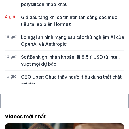
polysilicon nhập khẩu
4 giờ
Giá dầu tăng khi có tin Iran tấn công các mục
tiêu tại eo biển Hormuz
16 giờ
Lo ngại an ninh mạng sau các thử nghiệm AI của
OpenAI và Anthropic
16 giờ
SoftBank ghi nhận khoản lãi 8,5 tỉ USD từ Intel,
vượt mọi dự báo
16 giờ
CEO Uber: Chưa thấy người tiêu dùng thắt chặt
chi tiêu
17 giờ
Đồng yen suy yếu thúc đẩy người Nhật đổ tiền
vào trang sức
Videos mới nhất