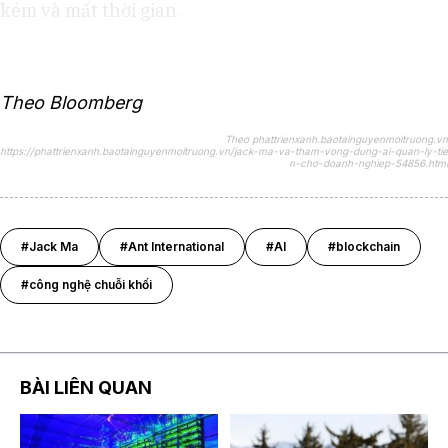
kém và mất thời gian.
Theo Bloomberg
Theo phattrienxanh.baotainguyenmoitruong.vn
https://phattrienxanh.baotainguyenmoitruong.vn/jack-ma-va-tham-vong-dung-ai-quan-ly-tie
n-cho-doanh-nghiep-54856.html
#Jack Ma
#Ant International
#AI
#blockchain
#công nghệ chuỗi khối
BÀI LIÊN QUAN