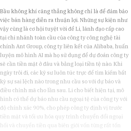
Bầu không khí căng thẳng không chỉ là để đảm bảo
việc bán hàng diễn ra thuận lợi. Những sự kiện như
vậy cũng là cơ hội tuyệt vời để Li, lãnh đạo cấp cao
tại chi nhánh toàn cầu của công ty công nghệ tài
chính Ant Group, công ty liên kết của Alibaba, huấn
luyện mô hình AI mà họ sử dụng để dự đoán công ty
sẽ cần tiền mặt ở đâu và bằng loại tiền tệ nào. Khi
ngày trôi đi, các kỹ sư luôn túc trực để tìm kiếm bất
kỳ sự sai lệch nào trong nhu cầu so với dự báo và
điều chỉnh mã cho lần sau. Li cho biết hiện tại, mô
hình có thể dự báo nhu cầu ngoại tệ của công ty với
độ chính xác 90%, cho phép công ty định vị trước
tiền mặt và tối ưu hóa quy trình chuyển đổi ngoại
hối và chuyển tiền qua biên giới vốn từng rất tốn