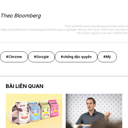
Theo Bloomberg
Theo phattrienxanh.baotainguyenmoitruong.vn
https://phattrienxanh.baotainguyenmoitruong.vn/google-khong-bat-buoc-phai-ban-chrome-t
heo-phan-quyet-cua-toa-54394.html
#Chrome
#Google
#chống độc quyền
#Mỹ
BÀI LIÊN QUAN