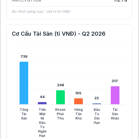
Đv: Khối lượng (cp) - Giá trị (tỉ VNĐ)
Cơ Cấu Tài Sản (tỉ VNĐ) - Q2 2026
736
736
317
317
248
248
105
105
44
44
22
22
Tổng
Tiền
Khoản
Hàng
Đầu
Tài
Tài
Mặt
Phải
Tồn
Tư
Sản
Sản
Và
Thu
Kho
Dài
Khác
Đầu
Hạn
Tư
Ngắn
Hạn