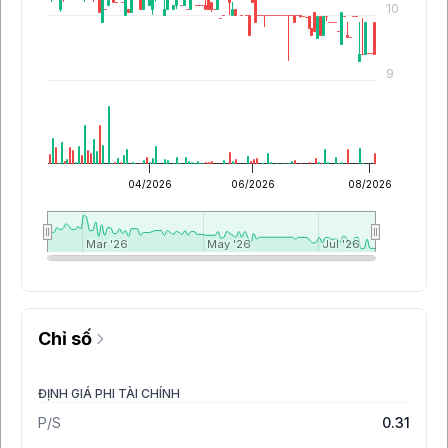
10
9
04/2026
06/2026
08/2026
Mar '26
Mar '26
May '26
May '26
Jul '26
Jul '26
Chỉ số
ĐỊNH GIÁ PHI TÀI CHÍNH
P/S
0.31