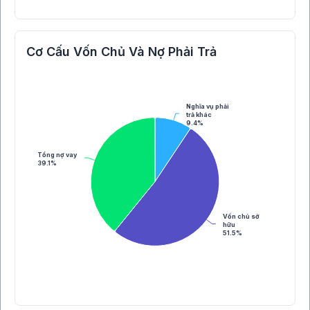
Cơ Cấu Vốn Chủ Và Nợ Phải Trả
Nghĩa vụ phải
trả khác
9.4%
Tổng nợ vay
39.1%
Vốn chủ sở
hữu
51.5%