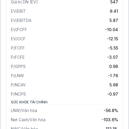
Giá trị DN (EV)
547
EV/EBIT
9.41
EV/EBITDA
5.87
EV/FCFF
-10.04
EV/OCF
-12.15
P/FCFF
-5.55
P/FCFE
-3.07
P/GPPS
0.96
P/LNW
-1.76
P/NCAV
5.98
P/NCPS
-0.97
SỨC KHỎE TÀI CHÍNH
LNW/Vốn hóa
-56.8%
Net Cash/Vốn hóa
-103.6%
NWC/Vốn hóa
112.1%