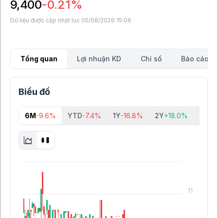
9,400
-0.21%
Dữ liệu được cập nhật lúc 05/08/2026 15:06
Tổng quan
Lợi nhuận KD
Chỉ số
Báo cáo tà
Biểu đồ
6M
-9.6%
YTD
-7.4%
1Y
-16.8%
2Y
+18.0%
5Y
+1
11