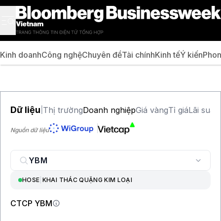
Kinh doanh
Công nghệ
Chuyên đề
Tài chính
Kinh tế
Ý kiến
Phon
Dữ liệu
Thị trường
Doanh nghiệp
Giá vàng
Tỉ giá
Lãi suất
|
Nguồn dữ liệu
HOSE
|
KHAI THÁC QUẶNG KIM LOẠI
CTCP YBM