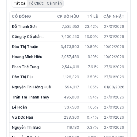
Tất Cả
Tổ Chức
Cá Nhân
CỔ ĐÔNG
CP SỞ HỮU
TỶ LỆ
CẬP NHẬT
Đỗ Thanh Sơn
7,535,652
23.42%
27/01/2026
Công ty Cổ phần...
7,400,250
23.00%
27/01/2026
Đào Thị Thuận
3,473,503
10.80%
10/02/2026
Hoàng Minh Hiếu
2,957,489
9.19%
10/02/2026
Phan Thế Tùng
2,544,016
7.91%
27/01/2026
Đào Thị Dịu
1,126,329
3.50%
27/01/2026
Nguyễn Thị Hồng Huê
594,317
1.85%
01/03/2026
Trần Thị Thanh Thủy
495,000
1.54%
27/01/2026
Lê Hoàn
337,500
1.05%
27/01/2026
Vũ Đức Hậu
238,360
0.74%
27/01/2026
Nguyễn Thị Bưởi
119,180
0.37%
27/01/2026