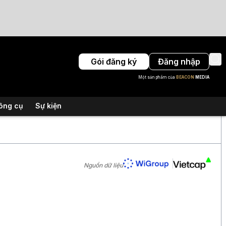
Gói đăng ký
Đăng nhập
Một sản phẩm của
BEACON
MEDIA
ông cụ
Sự kiện
Nguồn dữ liệu