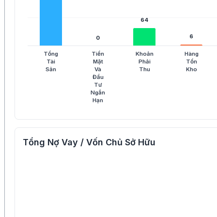
64
64
6
6
0
0
Tổng
Tiền
Khoản
Hàng
Tài
Mặt
Phải
Tồn
Sản
Và
Thu
Kho
Đầu
Tư
Ngắn
Hạn
Tổng Nợ Vay / Vốn Chủ Sở Hữu