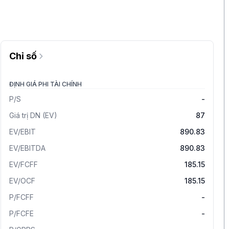
Chỉ số
ĐỊNH GIÁ PHI TÀI CHÍNH
P/S
-
Giá trị DN (EV)
87
EV/EBIT
890.83
EV/EBITDA
890.83
EV/FCFF
185.15
EV/OCF
185.15
P/FCFF
-
P/FCFE
-