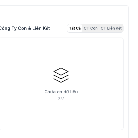
Công Ty Con & Liên Kết
Tất Cả
CT Con
CT Liên Kết
Chưa có dữ liệu
X77