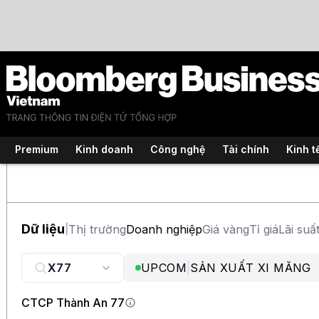
Premium
Kinh doanh
Công nghệ
Tài chính
Kinh t
Dữ liệu
Thị trường
Doanh nghiệp
Giá vàng
Tỉ giá
Lãi suấ
|
UPCOM
|
SẢN XUẤT XI MĂNG
CTCP Thành An 77