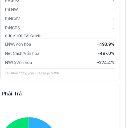
P/GPPS
-
P/LNW
-
P/NCAV
-
P/NCPS
-
SỨC KHỎE TÀI CHÍNH
LNW/Vốn hóa
-493.9%
Net Cash/Vốn hóa
-497.0%
NWC/Vốn hóa
-274.4%
Đv: Khối lượng (cp) - Giá trị (tỉ VNĐ)
 Phải Trả