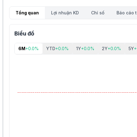
Tổng quan
Lợi nhuận KD
Chỉ số
Báo cáo t
Biểu đồ
6M
+0.0%
YTD
+0.0%
1Y
+0.0%
2Y
+0.0%
5Y
+