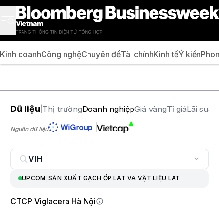
Kinh doanh
Công nghệ
Chuyên đề
Tài chính
Kinh tế
Ý kiến
Phon
Dữ liệu
Thị trường
Doanh nghiệp
Giá vàng
Tỉ giá
Lãi suất
|
Nguồn dữ liệu
UPCOM
|
SẢN XUẤT GẠCH ỐP LÁT VÀ VẬT LIỆU LÁT
CTCP Viglacera Hà Nội