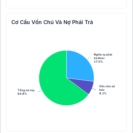
Cơ Cấu Vốn Chủ Và Nợ Phải Trả
Nghĩa vụ phải
trả khác
27.0%
Vốn chủ sở
hữu
Tổng nợ vay
8.2%
64.8%