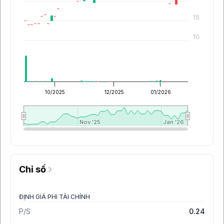
15
10
10/2025
12/2025
01/2026
Nov '25
Nov '25
Jan '26
Jan '26
Chỉ số
ĐỊNH GIÁ PHI TÀI CHÍNH
P/S
0.24