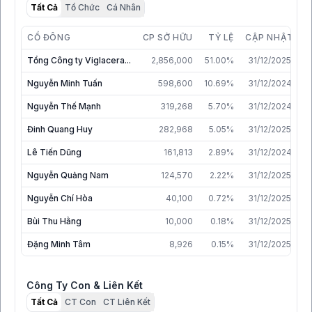
Tất Cả
Tổ Chức
Cá Nhân
CỔ ĐÔNG
CP SỞ HỮU
TỶ LỆ
CẬP NHẬT
Tổng Công ty Viglacera...
2,856,000
51.00%
31/12/2025
Nguyễn Minh Tuấn
598,600
10.69%
31/12/2024
Nguyễn Thế Mạnh
319,268
5.70%
31/12/2024
Đinh Quang Huy
282,968
5.05%
31/12/2025
Lê Tiến Dũng
161,813
2.89%
31/12/2024
Nguyễn Quảng Nam
124,570
2.22%
31/12/2025
Nguyễn Chí Hòa
40,100
0.72%
31/12/2025
Bùi Thu Hằng
10,000
0.18%
31/12/2025
Đặng Minh Tâm
8,926
0.15%
31/12/2025
Công Ty Con & Liên Kết
Tất Cả
CT Con
CT Liên Kết