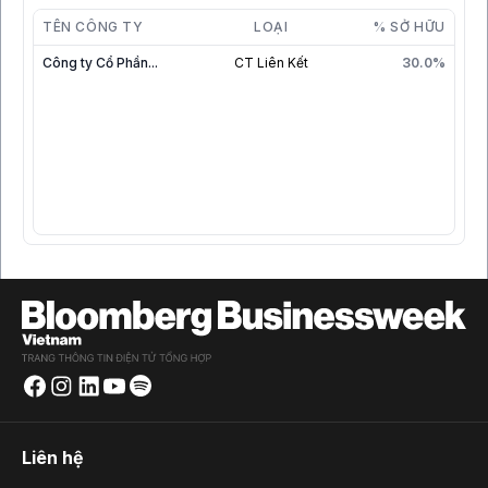
TÊN CÔNG TY
LOẠI
% SỞ HỮU
Công ty Cổ Phần...
CT Liên Kết
30.0%
Liên hệ