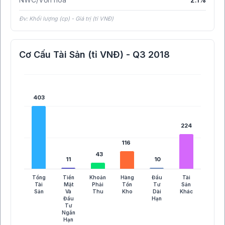
Đv: Khối lượng (cp) - Giá trị (tỉ VNĐ)
Cơ Cấu Tài Sản (tỉ VNĐ) - Q3 2018
403
403
224
224
116
116
43
43
11
11
10
10
Tổng
Tiền
Khoản
Hàng
Đầu
Tài
Tài
Mặt
Phải
Tồn
Tư
Sản
Sản
Và
Thu
Kho
Dài
Khác
Đầu
Hạn
Tư
Ngắn
Hạn