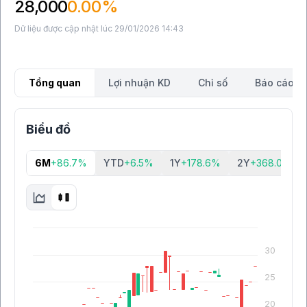
28,000
0.00%
Dữ liệu được cập nhật lúc 29/01/2026 14:43
Tổng quan
Lợi nhuận KD
Chỉ số
Báo cáo tà
Biểu đồ
6M
+86.7%
YTD
+6.5%
1Y
+178.6%
2Y
+368.0%
30
25
20