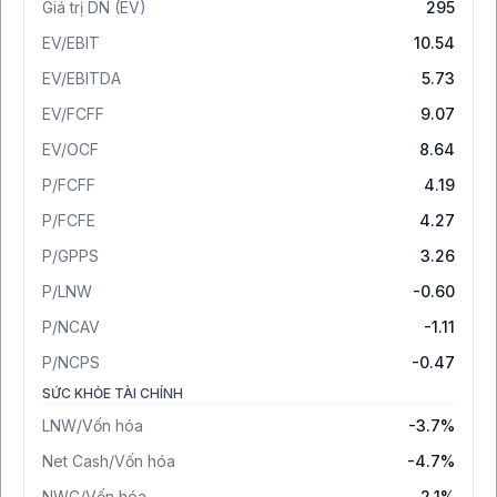
Giá trị DN (EV)
295
EV/EBIT
10.54
EV/EBITDA
5.73
EV/FCFF
9.07
EV/OCF
8.64
P/FCFF
4.19
P/FCFE
4.27
P/GPPS
3.26
P/LNW
-0.60
P/NCAV
-1.11
P/NCPS
-0.47
SỨC KHỎE TÀI CHÍNH
LNW/Vốn hóa
-3.7%
Net Cash/Vốn hóa
-4.7%
NWC/Vốn hóa
2.1%