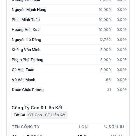
Nguyễn Mạnh Hùng
10,000
0.00%
3
Phan Minh Tuấn
10,000
0.00%
0
Hoàng Anh Xuân
10,000
0.00%
Nguyễn Lê Đồng
12,762
0.00%
3
Khổng Văn Minh
5,000
0.00%
0
Phạm Phú Trường
5,000
0.00%
3
Cù Anh Tuấn
5,000
0.00%
0
Vũ Văn Mạnh
66
0.00%
Đoàn Châu Phong
31
0.00%
3
Công Ty Con & Liên Kết
Tất Cả
CT Con
CT Liên Kết
TÊN CÔNG TY
LOẠI
% SỞ HỮU