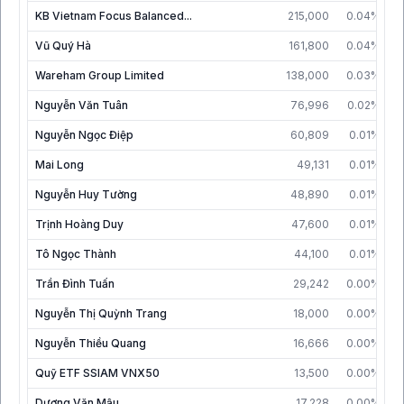
KB Vietnam Focus Balanced...
215,000
0.04%
0
Vũ Quý Hà
161,800
0.04%
3
Wareham Group Limited
138,000
0.03%
2
Nguyễn Văn Tuân
76,996
0.02%
0
Nguyễn Ngọc Điệp
60,809
0.01%
Mai Long
49,131
0.01%
2
Nguyễn Huy Tường
48,890
0.01%
2
Trịnh Hoàng Duy
47,600
0.01%
0
Tô Ngọc Thành
44,100
0.01%
0
Trần Đình Tuấn
29,242
0.00%
3
Nguyễn Thị Quỳnh Trang
18,000
0.00%
3
Nguyễn Thiều Quang
16,666
0.00%
3
Quỹ ETF SSIAM VNX50
13,500
0.00%
3
Dương Văn Mậu
17,228
0.00%
3