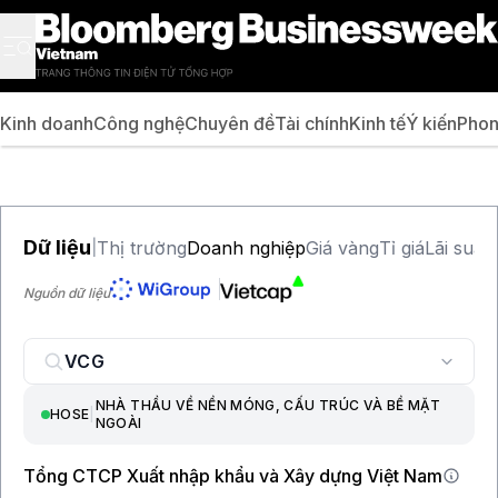
Kinh doanh
Công nghệ
Chuyên đề
Tài chính
Kinh tế
Ý kiến
Phon
Dữ liệu
Thị trường
Doanh nghiệp
Giá vàng
Tỉ giá
Lãi suất
|
Nguồn dữ liệu
NHÀ THẦU VỀ NỀN MÓNG, CẤU TRÚC VÀ BỀ MẶT
HOSE
|
NGOÀI
Tổng CTCP Xuất nhập khẩu và Xây dựng Việt Nam