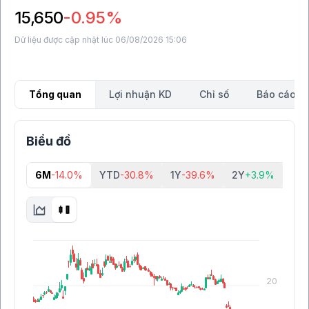
15,650
-0.95%
Dữ liệu được cập nhật lúc 06/08/2026 15:06
Tổng quan
Lợi nhuận KD
Chỉ số
Báo cáo tà
Biểu đồ
6M
-14.0%
YTD
-30.8%
1Y
-39.6%
2Y
+3.9%
5Y
-
20