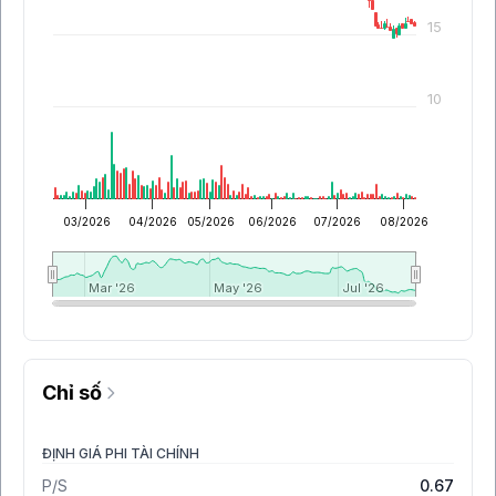
15
10
03/2026
04/2026
05/2026
06/2026
07/2026
08/2026
Mar '26
Mar '26
May '26
May '26
Jul '26
Jul '26
Chỉ số
ĐỊNH GIÁ PHI TÀI CHÍNH
P/S
0.67