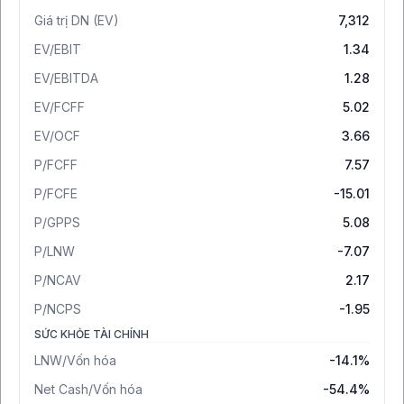
Giá trị DN (EV)
7,312
EV/EBIT
1.34
EV/EBITDA
1.28
EV/FCFF
5.02
EV/OCF
3.66
P/FCFF
7.57
P/FCFE
-15.01
P/GPPS
5.08
P/LNW
-7.07
P/NCAV
2.17
P/NCPS
-1.95
SỨC KHỎE TÀI CHÍNH
LNW/Vốn hóa
-14.1%
Net Cash/Vốn hóa
-54.4%