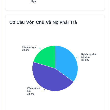
Hạn
Cơ Cấu Vốn Chủ Và Nợ Phải Trả
Tổng nợ vay
20.4%
Nghĩa vụ phải
trả khác
35.0%
Vốn chủ sở
hữu
44.5%