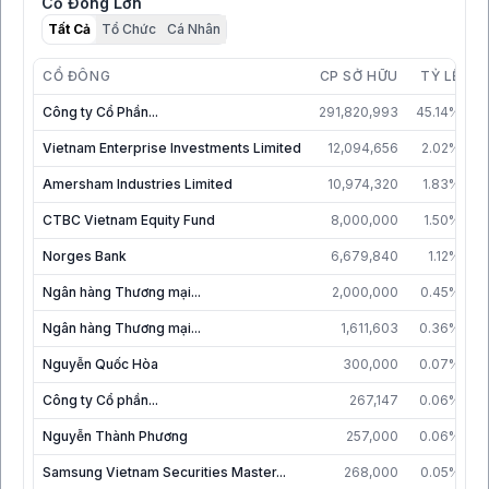
Cổ Đông Lớn
Tất Cả
Tổ Chức
Cá Nhân
CỔ ĐÔNG
CP SỞ HỮU
TỶ LỆ
C
Công ty Cổ Phần...
291,820,993
45.14%
Vietnam Enterprise Investments Limited
12,094,656
2.02%
2
Amersham Industries Limited
10,974,320
1.83%
2
CTBC Vietnam Equity Fund
8,000,000
1.50%
0
Norges Bank
6,679,840
1.12%
2
Ngân hàng Thương mại...
2,000,000
0.45%
2
Ngân hàng Thương mại...
1,611,603
0.36%
2
Nguyễn Quốc Hòa
300,000
0.07%
3
Công ty Cổ phần...
267,147
0.06%
2
Nguyễn Thành Phương
257,000
0.06%
Samsung Vietnam Securities Master...
268,000
0.05%
0