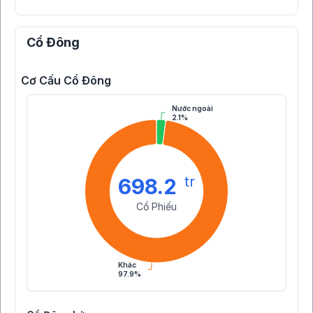
Cổ Đông
Cơ Cấu Cổ Đông
Nước ngoài
2.1%
tr
698.2
Cổ Phiếu
Khác
97.9%