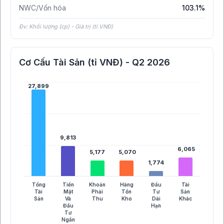
NWC/Vốn hóa
103.1%
Đv: Khối lượng (cp) - Giá trị (tỉ VNĐ)
Cơ Cấu Tài Sản (tỉ VNĐ) - Q2 2026
27,899
27,899
9,813
9,813
6,065
6,065
5,177
5,177
5,070
5,070
1,774
1,774
Tổng
Tiền
Khoản
Hàng
Đầu
Tài
Tài
Mặt
Phải
Tồn
Tư
Sản
Sản
Và
Thu
Kho
Dài
Khác
Đầu
Hạn
Tư
Ngắn