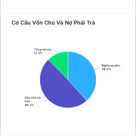
Cơ Cấu Vốn Chủ Và Nợ Phải Trả
Tổng nợ vay
12.3%
Nghĩa vụ phả…
38.5%
Vốn chủ sở
hữu
49.2%