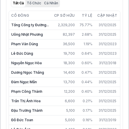
Tất Cả
Tổ Chức
Cá Nhân
CỔ ĐÔNG
CP SỞ HỮU
TỶ LỆ
CẬP NHẬT
Tổng Công ty Đường...
2,329,200
75.77%
31/12/2025
Uông Nhật Phương
82,397
2.68%
31/12/2025
Phạm Văn Dũng
36,500
1.19%
31/12/2023
Lê Đức Dũng
19,700
0.64%
31/12/2023
Nguyễn Ngọc Hòa
18,300
0.60%
31/12/2018
Dương Ngọc Thắng
14,400
0.47%
31/12/2025
Đàm Ngọc Mẫn
13,700
0.44%
31/12/2025
Phạm Công Thành
12,200
0.40%
31/12/2025
Trần Thị Ánh Hoa
6,600
0.21%
31/12/2025
Đậu Trường Thành
5,100
0.17%
31/12/2025
Đỗ Đức Toan
5,000
0.16%
31/12/2019