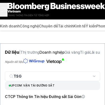
Kinh doanh
Công nghệ
Chuyên đề
Tài chính
Kinh tế
Ý kiến
Phon
Dữ liệu
Thị trường
Doanh nghiệp
Giá vàng
Tỉ giá
Lãi suất
|
Nguồn dữ liệu
UPCOM
|
VẬN TẢI ĐƯỜNG SẮT
CTCP Thông tin Tín hiệu Đường sắt Sài Gòn