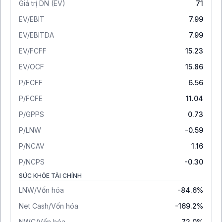
Giá trị DN (EV)
71
EV/EBIT
7.99
EV/EBITDA
7.99
EV/FCFF
15.23
EV/OCF
15.86
P/FCFF
6.56
P/FCFE
11.04
P/GPPS
0.73
P/LNW
-0.59
P/NCAV
1.16
P/NCPS
-0.30
SỨC KHỎE TÀI CHÍNH
LNW/Vốn hóa
-84.6%
Net Cash/Vốn hóa
-169.2%
NWC/Vốn hóa
72.0%