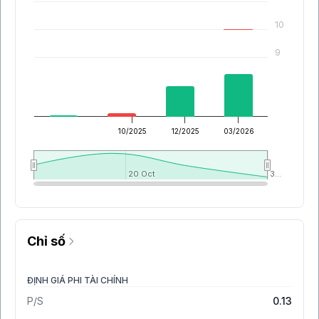
10
9
10/2025
12/2025
03/2026
20 Oct
20 Oct
3…
3…
Chỉ số
ĐỊNH GIÁ PHI TÀI CHÍNH
P/S
0.13