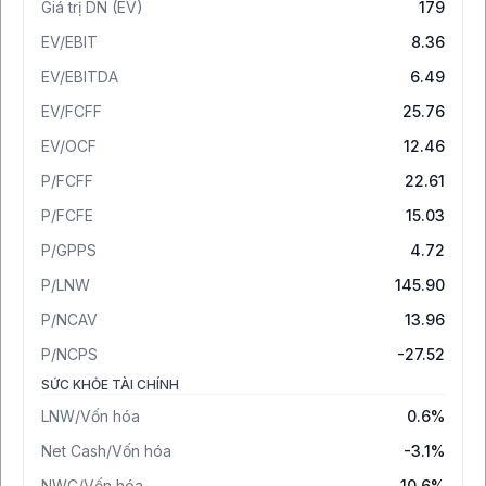
Giá trị DN (EV)
179
EV/EBIT
8.36
EV/EBITDA
6.49
EV/FCFF
25.76
EV/OCF
12.46
P/FCFF
22.61
P/FCFE
15.03
P/GPPS
4.72
P/LNW
145.90
P/NCAV
13.96
P/NCPS
-27.52
SỨC KHỎE TÀI CHÍNH
LNW/Vốn hóa
0.6%
Net Cash/Vốn hóa
-3.1%
NWC/Vốn hóa
10.6%