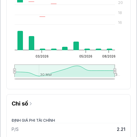
20
18
16
03/2026
05/2026
08/2026
30 Mar
30 Mar
3…
3…
Chỉ số
ĐỊNH GIÁ PHI TÀI CHÍNH
P/S
2.21