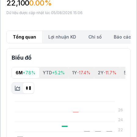
22,100
0.00%
Dữ liệu được cập nhật lúc 05/08/2026 15:06
Tổng quan
Lợi nhuận KD
Chỉ số
Báo cáo tà
Biểu đồ
6M
+7.8%
YTD
+5.2%
1Y
-17.4%
2Y
-11.7%
5Y
+2
26
24
22