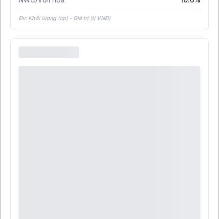
Đv: Khối lượng (cp) - Giá trị (tỉ VNĐ)