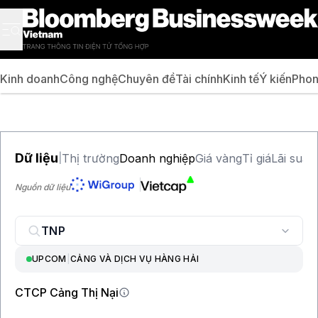
Kinh doanh
Công nghệ
Chuyên đề
Tài chính
Kinh tế
Ý kiến
Phon
Dữ liệu
Thị trường
Doanh nghiệp
Giá vàng
Tỉ giá
Lãi suất
|
Nguồn dữ liệu
UPCOM
|
CẢNG VÀ DỊCH VỤ HÀNG HẢI
CTCP Cảng Thị Nại