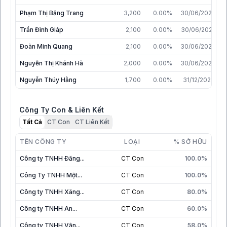
Phạm Thị Băng Trang
3,200
0.00%
30/06/2026
Trần Đình Giáp
2,100
0.00%
30/06/2022
Đoàn Minh Quang
2,100
0.00%
30/06/2026
Nguyễn Thị Khánh Hà
2,000
0.00%
30/06/2026
Nguyễn Thúy Hằng
1,700
0.00%
31/12/2021
Công Ty Con & Liên Kết
Tất Cả
CT Con
CT Liên Kết
TÊN CÔNG TY
LOẠI
% SỞ HỮU
Công ty TNHH Đăng...
CT Con
100.0%
Công Ty TNHH Một...
CT Con
100.0%
Công ty TNHH Xăng...
CT Con
80.0%
Công ty TNHH An...
CT Con
60.0%
Công ty TNHH Vận...
CT Con
58.0%