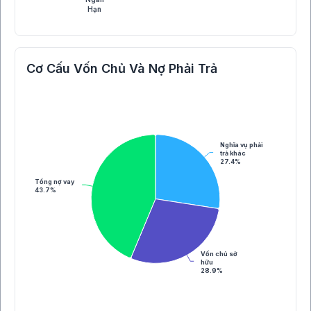
Hạn
Cơ Cấu Vốn Chủ Và Nợ Phải Trả
Nghĩa vụ phải
trả khác
27.4%
Tổng nợ vay
43.7%
Vốn chủ sở
hữu
28.9%