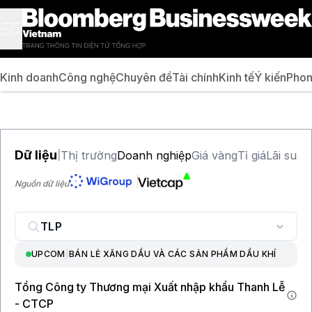
Kinh doanh
Công nghệ
Chuyên đề
Tài chính
Kinh tế
Ý kiến
Phon
Dữ liệu
Thị trường
Doanh nghiệp
Giá vàng
Tỉ giá
Lãi suất
|
Nguồn dữ liệu
UPCOM
|
BÁN LẺ XĂNG DẦU VÀ CÁC SẢN PHẨM DẦU KHÍ
Tổng Công ty Thương mại Xuất nhập khẩu Thanh Lễ
- CTCP