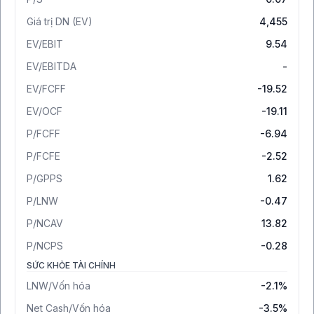
Giá trị DN (EV)
4,455
EV/EBIT
9.54
EV/EBITDA
-
EV/FCFF
-19.52
EV/OCF
-19.11
P/FCFF
-6.94
P/FCFE
-2.52
P/GPPS
1.62
P/LNW
-0.47
P/NCAV
13.82
P/NCPS
-0.28
SỨC KHỎE TÀI CHÍNH
LNW/Vốn hóa
-2.1%
Net Cash/Vốn hóa
-3.5%