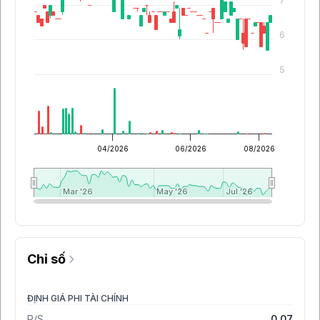
7
6
5
04/2026
06/2026
08/2026
Mar '26
Mar '26
May '26
May '26
Jul '26
Jul '26
Chỉ số
ĐỊNH GIÁ PHI TÀI CHÍNH
P/S
0.07