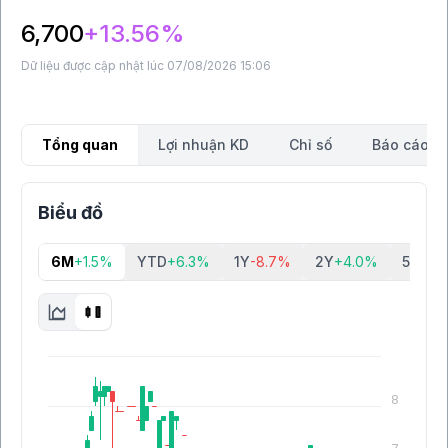
6,700
+13.56%
Dữ liệu được cập nhật lúc 07/08/2026 15:06
Tổng quan
Lợi nhuận KD
Chỉ số
Báo cáo tà
Biểu đồ
6M
+1.5%
YTD
+6.3%
1Y
-8.7%
2Y
+4.0%
5Y
-27
8