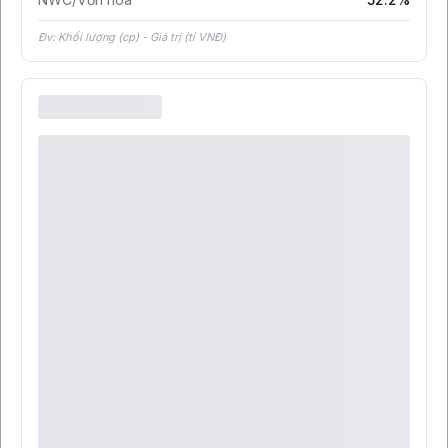
Đv: Khối lượng (cp) - Giá trị (tỉ VNĐ)