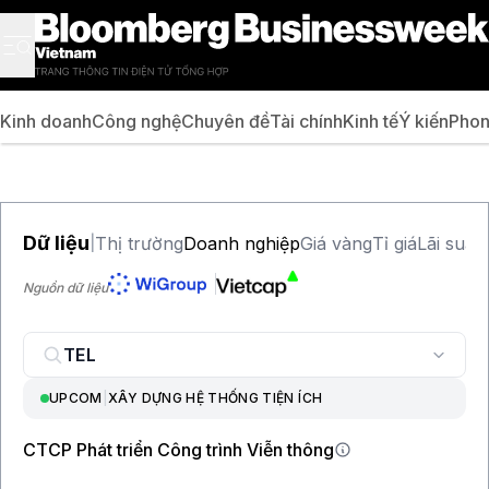
Kinh doanh
Công nghệ
Chuyên đề
Tài chính
Kinh tế
Ý kiến
Phon
Dữ liệu
Thị trường
Doanh nghiệp
Giá vàng
Tỉ giá
Lãi suất
|
Nguồn dữ liệu
UPCOM
|
XÂY DỰNG HỆ THỐNG TIỆN ÍCH
CTCP Phát triển Công trình Viễn thông