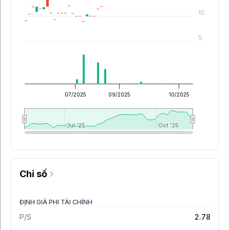
10
5
07/2025
09/2025
10/2025
Jul '25
Jul '25
Oct '25
Oct '25
Chỉ số
ĐỊNH GIÁ PHI TÀI CHÍNH
P/S
2.78