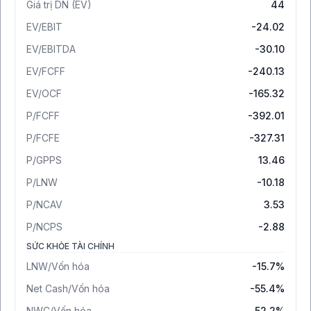
Giá trị DN (EV)
44
EV/EBIT
-24.02
EV/EBITDA
-30.10
EV/FCFF
-240.13
EV/OCF
-165.32
P/FCFF
-392.01
P/FCFE
-327.31
P/GPPS
13.46
P/LNW
-10.18
P/NCAV
3.53
P/NCPS
-2.88
SỨC KHỎE TÀI CHÍNH
LNW/Vốn hóa
-15.7%
Net Cash/Vốn hóa
-55.4%
NWC/Vốn hóa
52.2%