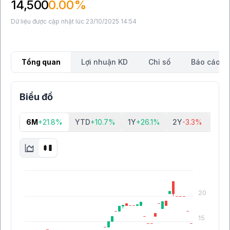
14,500
0.00%
Dữ liệu được cập nhật lúc 23/10/2025 14:54
Tổng quan
Lợi nhuận KD
Chỉ số
Báo cáo tà
Biểu đồ
6M
+21.8%
YTD
+10.7%
1Y
+26.1%
2Y
-3.3%
5Y
+
20
15