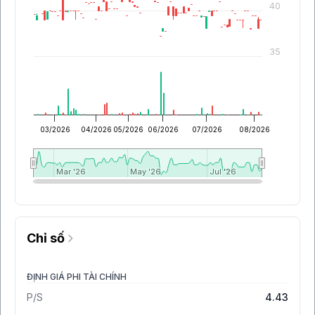
40
35
03/2026
04/2026
05/2026
06/2026
07/2026
08/2026
Mar '26
Mar '26
May '26
May '26
Jul '26
Jul '26
Chỉ số
ĐỊNH GIÁ PHI TÀI CHÍNH
P/S
4.43