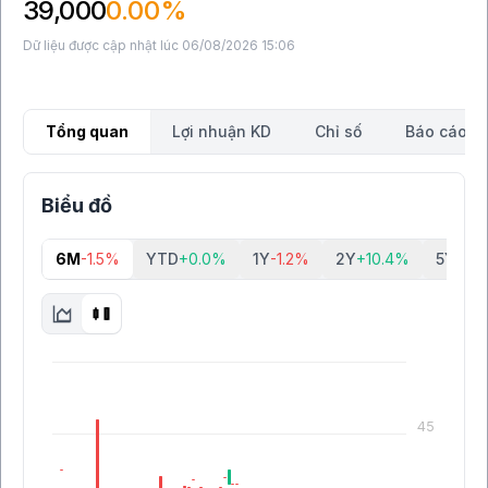
39,000
0.00%
Dữ liệu được cập nhật lúc 06/08/2026 15:06
Tổng quan
Lợi nhuận KD
Chỉ số
Báo cáo tà
Biểu đồ
6M
-1.5%
YTD
+0.0%
1Y
-1.2%
2Y
+10.4%
5Y
+64
45