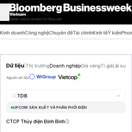
Kinh doanh
Công nghệ
Chuyên đề
Tài chính
Kinh tế
Ý kiến
Phon
Dữ liệu
Thị trường
Doanh nghiệp
Giá vàng
Tỉ giá
Lãi suất
|
Nguồn dữ liệu
UPCOM
|
SẢN XUẤT VÀ PHÂN PHỐI ĐIỆN
CTCP Thủy điện Định Bình