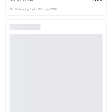
Đv: Khối lượng (cp) - Giá trị (tỉ VNĐ)