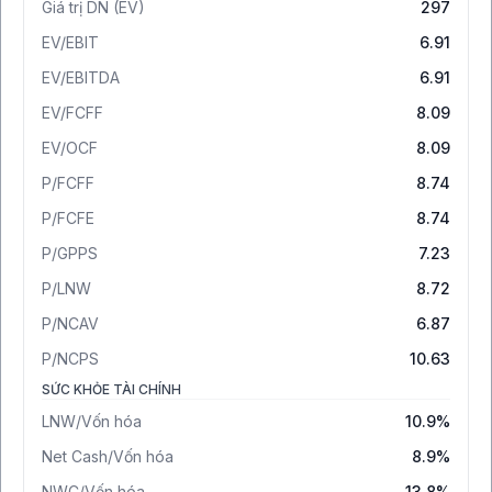
Giá trị DN (EV)
297
EV/EBIT
6.91
EV/EBITDA
6.91
EV/FCFF
8.09
EV/OCF
8.09
P/FCFF
8.74
P/FCFE
8.74
P/GPPS
7.23
P/LNW
8.72
P/NCAV
6.87
P/NCPS
10.63
SỨC KHỎE TÀI CHÍNH
LNW/Vốn hóa
10.9%
Net Cash/Vốn hóa
8.9%
NWC/Vốn hóa
13.8%