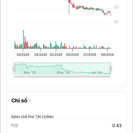
30
28
03/2026
04/2026
05/2026
06/2026
07/2026
08/2026
Mar '26
Mar '26
May '26
May '26
Jul '26
Jul '26
Chỉ số
ĐỊNH GIÁ PHI TÀI CHÍNH
P/S
0.43