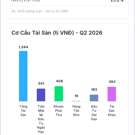
Đv: Khối lượng (cp) - Giá trị (tỉ VNĐ)
Cơ Cấu Tài Sản (tỉ VNĐ) - Q2 2026
1,344
1,344
408
408
392
392
341
341
183
183
19
19
Tổng
Tiền
Khoản
Hàng
Đầu
Tài
Tài
Mặt
Phải
Tồn
Tư
Sản
Sản
Và
Thu
Kho
Dài
Khác
Đầu
Hạn
Tư
Ngắn
Hạn