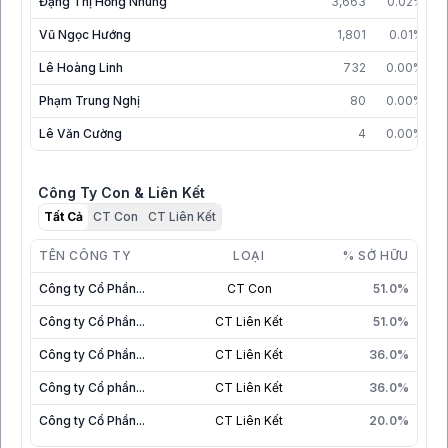
Đặng Thị Hồng Nhung
3,663
0.02%
Vũ Ngọc Hướng
1,801
0.01%
Lê Hoàng Linh
732
0.00%
Phạm Trung Nghị
80
0.00%
Lê Văn Cường
4
0.00%
Công Ty Con & Liên Kết
Tất Cả
CT Con
CT Liên Kết
TÊN CÔNG TY
LOẠI
% SỞ HỮU
Công ty Cổ Phần...
CT Con
51.0%
Công ty Cổ Phần...
CT Liên Kết
51.0%
Công ty Cổ Phần...
CT Liên Kết
36.0%
Công ty Cổ phần...
CT Liên Kết
36.0%
Công ty Cổ Phần...
CT Liên Kết
20.0%