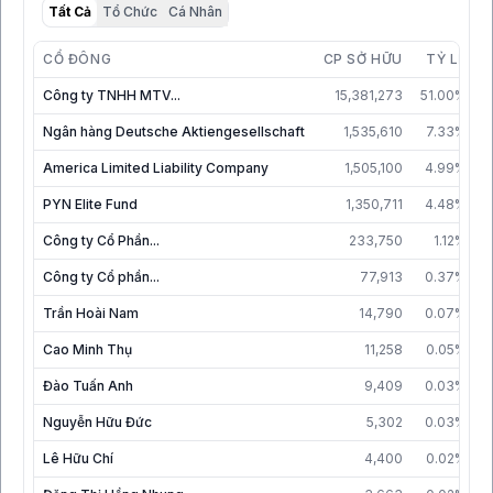
Tất Cả
Tổ Chức
Cá Nhân
CỔ ĐÔNG
CP SỞ HỮU
TỶ LỆ
Công ty TNHH MTV...
15,381,273
51.00%
3
Ngân hàng Deutsche Aktiengesellschaft
1,535,610
7.33%
America Limited Liability Company
1,505,100
4.99%
PYN Elite Fund
1,350,711
4.48%
Công ty Cổ Phần...
233,750
1.12%
Công ty Cổ phần...
77,913
0.37%
Trần Hoài Nam
14,790
0.07%
Cao Minh Thụ
11,258
0.05%
Đào Tuấn Anh
9,409
0.03%
Nguyễn Hữu Đức
5,302
0.03%
Lê Hữu Chí
4,400
0.02%