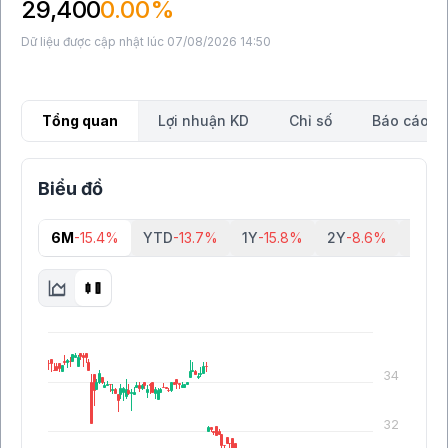
29,400
0.00%
Dữ liệu được cập nhật lúc 07/08/2026 14:50
Tổng quan
Lợi nhuận KD
Chỉ số
Báo cáo tà
Biểu đồ
6M
-15.4%
YTD
-13.7%
1Y
-15.8%
2Y
-8.6%
5Y
-0
34
32