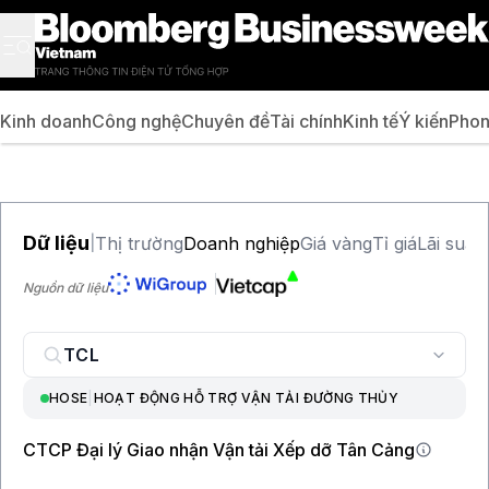
Kinh doanh
Công nghệ
Chuyên đề
Tài chính
Kinh tế
Ý kiến
Phon
Dữ liệu
Thị trường
Doanh nghiệp
Giá vàng
Tỉ giá
Lãi suất
|
Nguồn dữ liệu
HOSE
|
HOẠT ĐỘNG HỖ TRỢ VẬN TẢI ĐƯỜNG THỦY
CTCP Đại lý Giao nhận Vận tải Xếp dỡ Tân Cảng