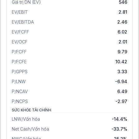
Giá trị DN (EV)
546
EV/EBIT
2.81
EV/EBITDA
2.46
EV/FCFF
6.02
EV/OCF
2.01
P/FCFF
9.79
P/FCFE
10.42
P/GPPS
3.33
P/LNW
-6.94
P/NCAV
6.49
P/NCPS
-2.97
SỨC KHỎE TÀI CHÍNH
LNW/Vốn hóa
-14.4%
Net Cash/Vốn hóa
-33.7%
NWC/Vốn hóa
25.2%