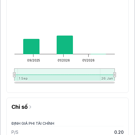
09/2025
01/2026
01/2026
1 Sep
1 Sep
26 Jan
26 Jan
Chỉ số
ĐỊNH GIÁ PHI TÀI CHÍNH
P/S
0.20