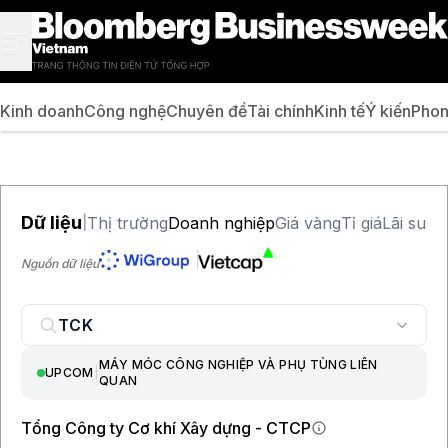
Kinh doanh
Công nghệ
Chuyên đề
Tài chính
Kinh tế
Ý kiến
Phon
Dữ liệu
Thị trường
Doanh nghiệp
Giá vàng
Tỉ giá
Lãi suất
|
Nguồn dữ liệu
MÁY MÓC CÔNG NGHIỆP VÀ PHỤ TÙNG LIÊN
UPCOM
|
QUAN
Tổng Công ty Cơ khí Xây dựng - CTCP