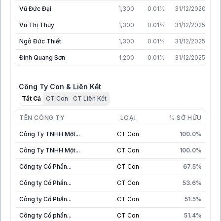
Vũ Đức Đại
1,300
0.01%
31/12/2020
Vũ Thị Thủy
1,300
0.01%
31/12/2025
Ngô Đức Thiết
1,300
0.01%
31/12/2025
Đinh Quang Sơn
1,200
0.01%
31/12/2025
Công Ty Con & Liên Kết
Tất Cả
CT Con
CT Liên Kết
TÊN CÔNG TY
LOẠI
% SỞ HỮU
Công Ty TNHH Một...
CT Con
100.0%
Công Ty TNHH Một...
CT Con
100.0%
Công ty Cổ Phần...
CT Con
67.5%
Công ty Cổ Phần...
CT Con
53.6%
Công ty Cổ Phần...
CT Con
51.5%
Công ty Cổ phần...
CT Con
51.4%