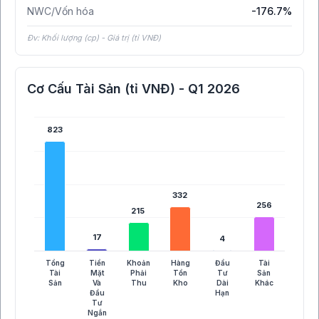
NWC/Vốn hóa
-176.7%
Đv: Khối lượng (cp) - Giá trị (tỉ VNĐ)
Cơ Cấu Tài Sản (tỉ VNĐ) - Q1 2026
823
823
332
332
256
256
215
215
17
17
4
4
Tổng
Tiền
Khoản
Hàng
Đầu
Tài
Tài
Mặt
Phải
Tồn
Tư
Sản
Sản
Và
Thu
Kho
Dài
Khác
Đầu
Hạn
Tư
Ngắn