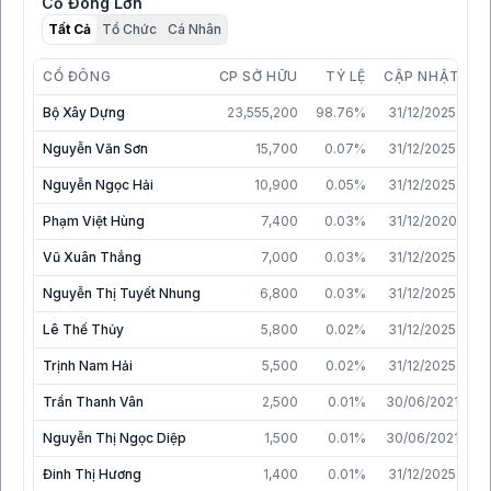
Cổ Đông Lớn
Tất Cả
Tổ Chức
Cá Nhân
CỔ ĐÔNG
CP SỞ HỮU
TỶ LỆ
CẬP NHẬT
Bộ Xây Dựng
23,555,200
98.76%
31/12/2025
Nguyễn Văn Sơn
15,700
0.07%
31/12/2025
Nguyễn Ngọc Hải
10,900
0.05%
31/12/2025
Phạm Việt Hùng
7,400
0.03%
31/12/2020
Vũ Xuân Thắng
7,000
0.03%
31/12/2025
Nguyễn Thị Tuyết Nhung
6,800
0.03%
31/12/2025
Lê Thế Thủy
5,800
0.02%
31/12/2025
Trịnh Nam Hải
5,500
0.02%
31/12/2025
Trần Thanh Vân
2,500
0.01%
30/06/2021
Nguyễn Thị Ngọc Diệp
1,500
0.01%
30/06/2021
Đinh Thị Hương
1,400
0.01%
31/12/2025