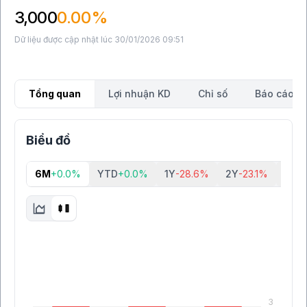
3,000
0.00%
Dữ liệu được cập nhật lúc 30/01/2026 09:51
Tổng quan
Lợi nhuận KD
Chỉ số
Báo cáo tà
Biểu đồ
6M
+0.0%
YTD
+0.0%
1Y
-28.6%
2Y
-23.1%
5Y
-2
3