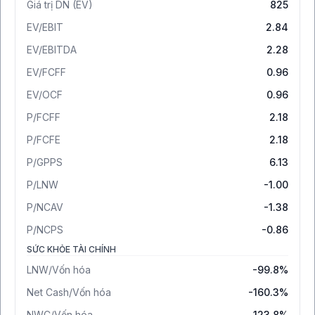
Giá trị DN (EV)
825
EV/EBIT
2.84
EV/EBITDA
2.28
EV/FCFF
0.96
EV/OCF
0.96
P/FCFF
2.18
P/FCFE
2.18
P/GPPS
6.13
P/LNW
-1.00
P/NCAV
-1.38
P/NCPS
-0.86
SỨC KHỎE TÀI CHÍNH
LNW/Vốn hóa
-99.8%
Net Cash/Vốn hóa
-160.3%
NWC/Vốn hóa
123.8%