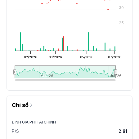
30
25
02/2026
03/2026
05/2026
07/2026
Mar '26
Mar '26
Jul '26
Jul '26
Chỉ số
ĐỊNH GIÁ PHI TÀI CHÍNH
P/S
2.81