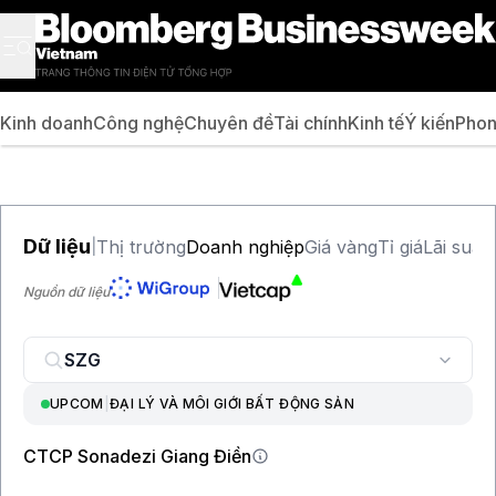
Kinh doanh
Công nghệ
Chuyên đề
Tài chính
Kinh tế
Ý kiến
Phon
Dữ liệu
Thị trường
Doanh nghiệp
Giá vàng
Tỉ giá
Lãi suất
|
Nguồn dữ liệu
UPCOM
|
ĐẠI LÝ VÀ MÔI GIỚI BẤT ĐỘNG SẢN
CTCP Sonadezi Giang Điền