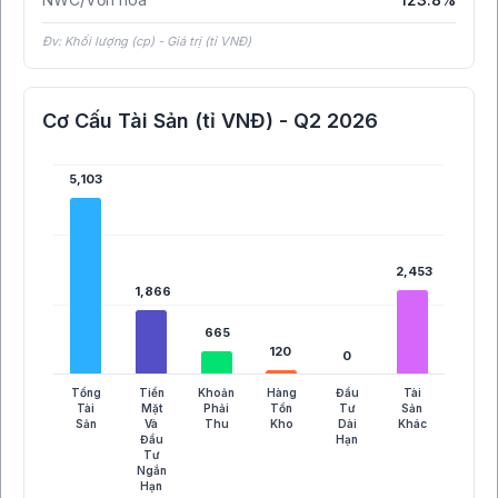
Đv: Khối lượng (cp) - Giá trị (tỉ VNĐ)
Cơ Cấu Tài Sản (tỉ VNĐ) - Q2 2026
5,103
5,103
2,453
2,453
1,866
1,866
665
665
120
120
0
0
Tổng
Tiền
Khoản
Hàng
Đầu
Tài
Tài
Mặt
Phải
Tồn
Tư
Sản
Sản
Và
Thu
Kho
Dài
Khác
Đầu
Hạn
Tư
Ngắn
Hạn