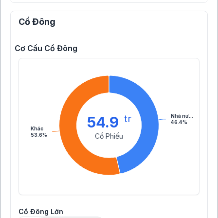
Cổ Đông
Cơ Cấu Cổ Đông
tr
Nhà nư…
54.9
46.4%
Khác
53.6%
Cổ Phiếu
Cổ Đông Lớn