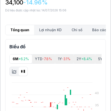
34,100
-14.96%
Dữ liệu được cập nhật lúc 14/07/2026 15:06
Tổng quan
Lợi nhuận KD
Chỉ số
Báo cáo tà
Biểu đồ
6M
+6.2%
YTD
-7.8%
1Y
-3.1%
2Y
+8.4%
5Y
+140
40
35