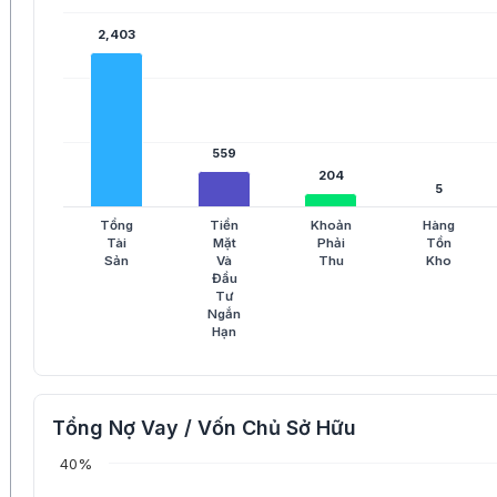
2,403
2,403
559
559
204
204
5
5
Tổng
Tiền
Khoản
Hàng
Tài
Mặt
Phải
Tồn
Sản
Và
Thu
Kho
Đầu
Tư
Ngắn
Hạn
Tổng Nợ Vay / Vốn Chủ Sở Hữu
40%