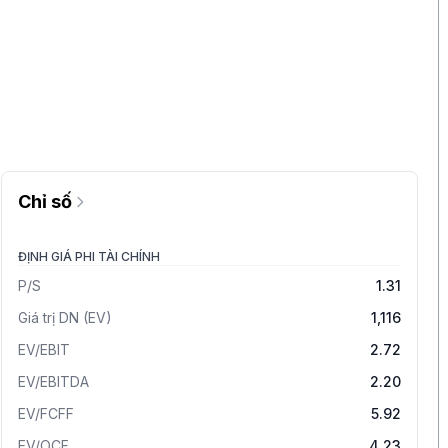
Chỉ số
ĐỊNH GIÁ PHI TÀI CHÍNH
P/S
1.31
Giá trị DN (EV)
1,116
EV/EBIT
2.72
EV/EBITDA
2.20
EV/FCFF
5.92
EV/OCF
4.23