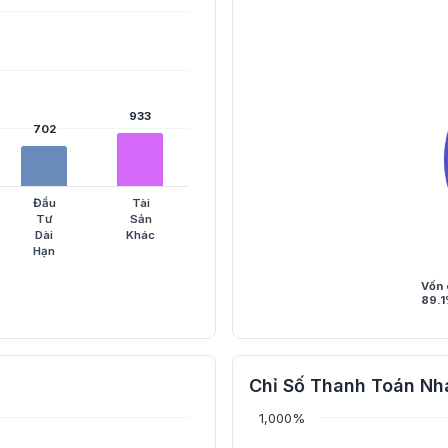
933
933
702
702
Đầu
Tài
Tư
Sản
Dài
Khác
Hạn
Vốn 
89.
Chỉ Số Thanh Toán Nh
1,000%