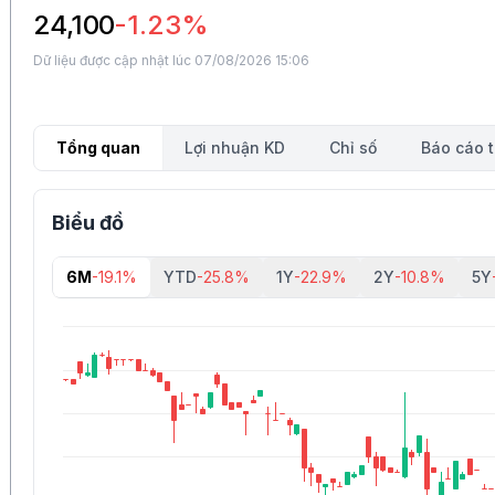
24,100
-1.23%
Dữ liệu được cập nhật lúc 07/08/2026 15:06
Tổng quan
Lợi nhuận KD
Chỉ số
Báo cáo t
Biểu đồ
6M
-19.1%
YTD
-25.8%
1Y
-22.9%
2Y
-10.8%
5Y