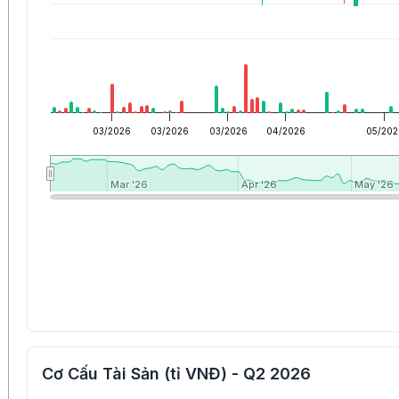
03/2026
03/2026
03/2026
04/2026
05/202
Mar '26
Mar '26
Apr '26
Apr '26
May '26
May '26
Cơ Cấu Tài Sản (tỉ VNĐ) - Q2 2026