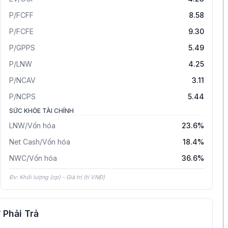
P/FCFF
8.58
P/FCFE
9.30
P/GPPS
5.49
P/LNW
4.25
P/NCAV
3.11
P/NCPS
5.44
SỨC KHỎE TÀI CHÍNH
LNW/Vốn hóa
23.6%
Net Cash/Vốn hóa
18.4%
NWC/Vốn hóa
36.6%
Đv: Khối lượng (cp) - Giá trị (tỉ VNĐ)
 Phải Trả