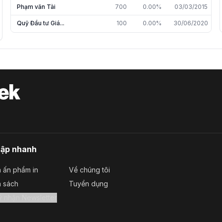
Phạm văn Tài
700
0.00%
03/03/2015
Quỹ Đầu tư Giá...
100
0.00%
30/06/2020
cập nhanh
 ấn phẩm in
Về chúng tôi
a sách
Tuyển dụng
Đăng ký nhận Newsletter