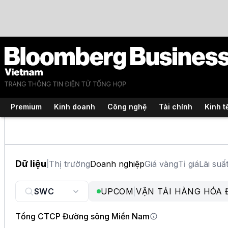
Premium
Kinh doanh
Công nghệ
Tài chính
Kinh t
Dữ liệu
Thị trường
Doanh nghiệp
Giá vàng
Tỉ giá
Lãi suấ
|
UPCOM
|
VẬN TẢI HÀNG HÓA
Tổng CTCP Đường sông Miền Nam