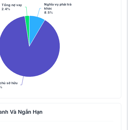
Nghĩa vụ phải trả
Tổng nợ vay
khác
2.4%
8.5%
chủ sở hữu
1%
anh Và Ngắn Hạn