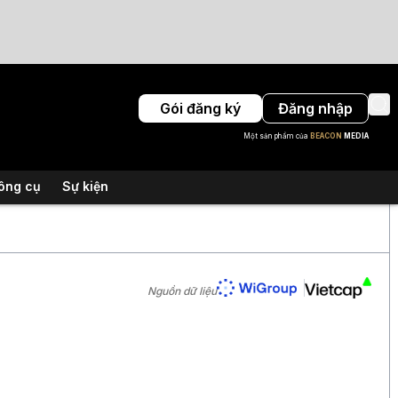
Gói đăng ký
Đăng nhập
Một sản phẩm của
BEACON
MEDIA
ông cụ
Sự kiện
Nguồn dữ liệu