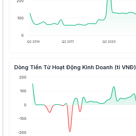
200
100
0
Q2 2014
Q2 2017
Q2 2020
Dòng Tiền Từ Hoạt Động Kinh Doanh (tỉ VNĐ)
200
100
0
-100
-200