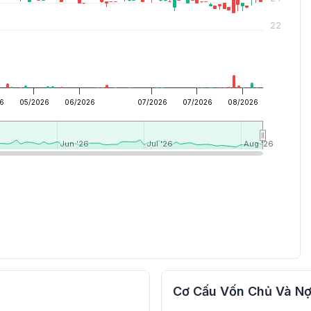
22
6
05/2026
06/2026
07/2026
07/2026
08/2026
Jun '26
Jun '26
Jul '26
Jul '26
Aug '26
Aug '26
Cơ Cấu Vốn Chủ Và Nợ