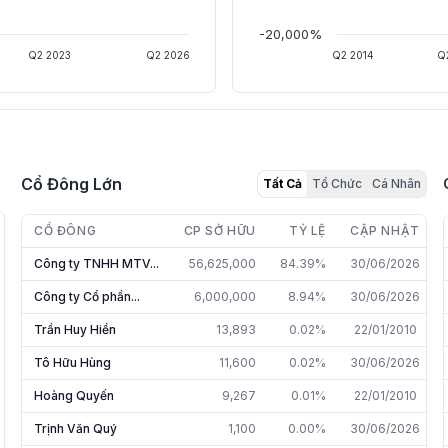
-20,000%
Q2 2023
Q2 2026
Q2 2014
Q
Cổ Đông Lớn
Tất Cả
Tổ Chức
Cá Nhân
CỔ ĐÔNG
CP SỞ HỮU
TỶ LỆ
CẬP NHẬT
Công ty TNHH MTV...
56,625,000
84.39%
30/06/2026
Công ty Cổ phần...
6,000,000
8.94%
30/06/2026
Trần Huy Hiền
13,893
0.02%
22/01/2010
Tô Hữu Hùng
11,600
0.02%
30/06/2026
Hoàng Quyến
9,267
0.01%
22/01/2010
Trịnh Văn Quý
1,100
0.00%
30/06/2026