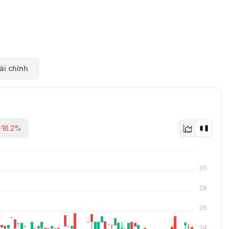
ài chính
-18.2%
30
28
26
24