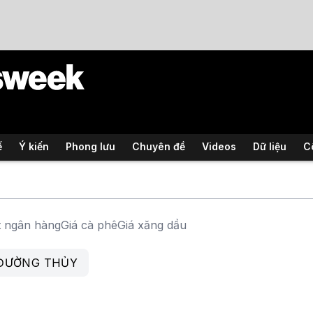
ế
Ý kiến
Phong lưu
Chuyên đề
Videos
Dữ liệu
C
t ngân hàng
Giá cà phê
Giá xăng dầu
 ĐƯỜNG THỦY