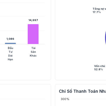
Tổng nợ 
17.7%
14,697
14,697
1,086
1,086
Đầu
Tài
Tư
Sản
Dài
Khác
Hạn
Vốn chủ 
52.8%
Chỉ Số Thanh Toán Nh
300%