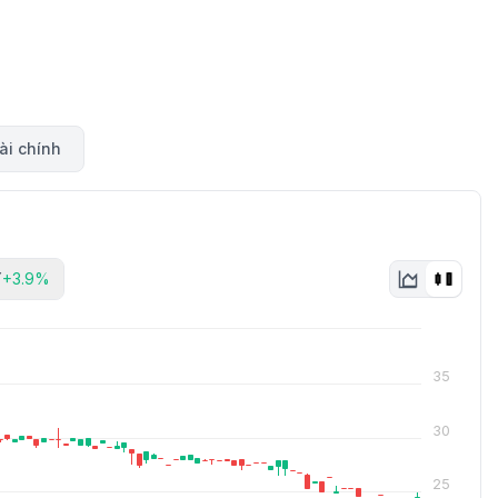
ài chính
Y
+3.9%
35
30
25