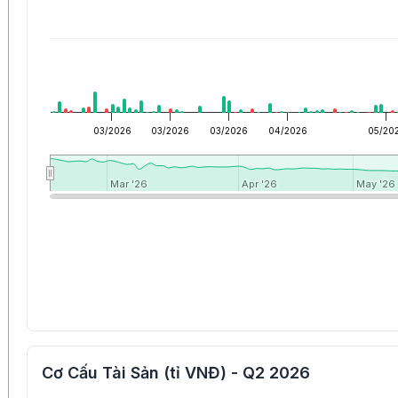
03/2026
03/2026
03/2026
04/2026
05/20
Mar '26
Mar '26
Apr '26
Apr '26
May '26
May '26
Cơ Cấu Tài Sản (tỉ VNĐ) - Q2 2026