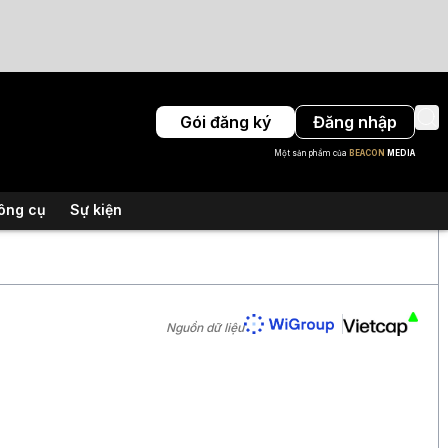
Gói đăng ký
Đăng nhập
Một sản phẩm của
BEACON
MEDIA
ông cụ
Sự kiện
Nguồn dữ liệu