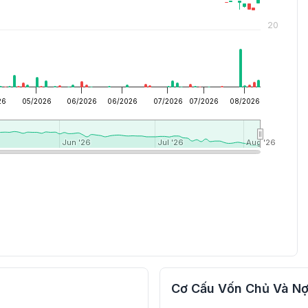
20
26
05/2026
06/2026
06/2026
07/2026
07/2026
08/2026
Jun '26
Jun '26
Jul '26
Jul '26
Aug '26
Aug '26
Cơ Cấu Vốn Chủ Và Nợ