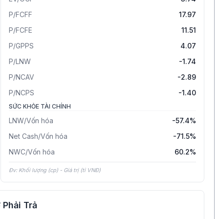
P/FCFF
17.97
P/FCFE
11.51
P/GPPS
4.07
P/LNW
-1.74
P/NCAV
-2.89
P/NCPS
-1.40
SỨC KHỎE TÀI CHÍNH
LNW/Vốn hóa
-57.4%
Net Cash/Vốn hóa
-71.5%
NWC/Vốn hóa
60.2%
Đv: Khối lượng (cp) - Giá trị (tỉ VNĐ)
 Phải Trả