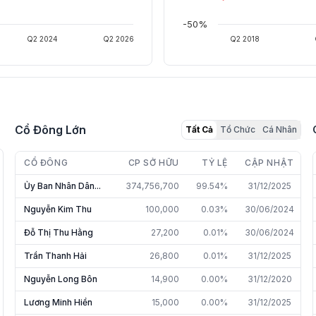
-50%
Q2 2024
Q2 2026
Q2 2018
Cổ Đông Lớn
Tất Cả
Tổ Chức
Cá Nhân
CỔ ĐÔNG
CP SỞ HỮU
TỶ LỆ
CẬP NHẬT
Ủy Ban Nhân Dân...
374,756,700
99.54%
31/12/2025
Nguyễn Kim Thu
100,000
0.03%
30/06/2024
Đỗ Thị Thu Hằng
27,200
0.01%
30/06/2024
Trần Thanh Hải
26,800
0.01%
31/12/2025
Nguyễn Long Bôn
14,900
0.00%
31/12/2020
Lương Minh Hiền
15,000
0.00%
31/12/2025