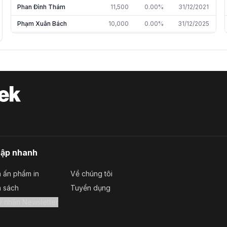
Phan Đình Thám
11,500
0.00%
31/12/2021
Phạm Xuân Bách
10,000
0.00%
31/12/2025
Lai Thị Đài Trang
9,800
0.00%
31/12/2021
Đinh Ngọc Thuận
6,300
0.00%
31/12/2020
Đinh Ngọc Thuận
6,300
0.00%
31/12/2025
Nguyễn Văn Tuấn
5,000
0.00%
31/12/2025
Lê Thị Lệ Hằng
5,000
0.00%
31/12/2025
Nguyễn Thị Hạnh
5,000
0.00%
31/12/2025
Phạm Trần Hòa Hiệp
4,500
0.00%
31/12/2025
cập nhanh
Chu Thanh Sơn
4,300
0.00%
31/12/2017
 ấn phẩm in
Về chúng tôi
Nguyễn An Quốc
3,400
0.00%
30/06/2022
a sách
Tuyển dụng
Trương Đình Hiệp
3,000
0.00%
31/12/2025
Đăng ký nhận Newsletter
Nguyễn Thúy Hằng
2,300
0.00%
31/12/2025