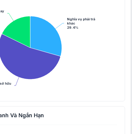
vay
Nghĩa vụ phải trả
khác
29.4%
sở hữu
anh Và Ngắn Hạn