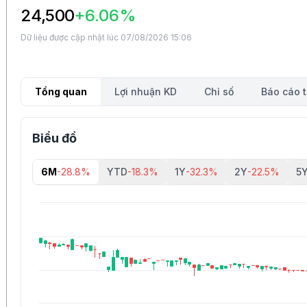
24,500
+6.06%
Dữ liệu được cập nhật lúc 07/08/2026 15:06
Tổng quan
Lợi nhuận KD
Chỉ số
Báo cáo t
Biểu đồ
6M
-28.8%
YTD
-18.3%
1Y
-32.3%
2Y
-22.5%
5