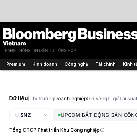
Premium
Kinh doanh
Công nghệ
Tài chính
Kinh t
Dữ liệu
Thị trường
Doanh nghiệp
Giá vàng
Tỉ giá
Lãi suấ
|
UPCOM
|
BẤT ĐỘNG SẢN CÔN
Tổng CTCP Phát triển Khu Công nghiệp