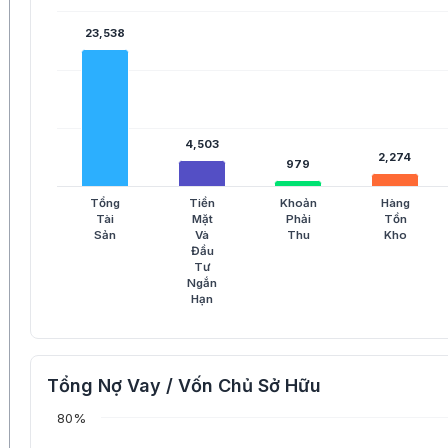
23,538
23,538
4,503
4,503
2,274
2,274
979
979
Tổng
Tiền
Khoản
Hàng
Tài
Mặt
Phải
Tồn
Sản
Và
Thu
Kho
Đầu
Tư
Ngắn
Hạn
Tổng Nợ Vay / Vốn Chủ Sở Hữu
80%