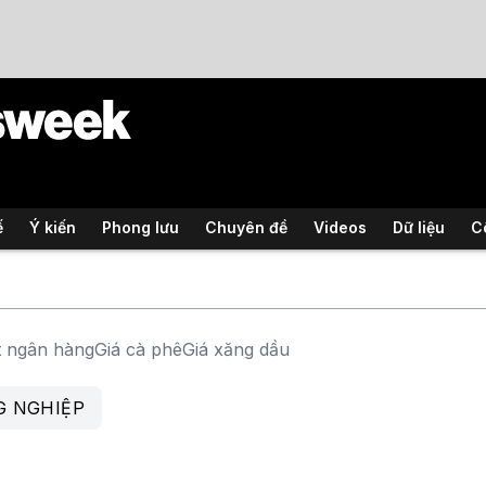
ế
Ý kiến
Phong lưu
Chuyên đề
Videos
Dữ liệu
C
t ngân hàng
Giá cà phê
Giá xăng dầu
G NGHIỆP