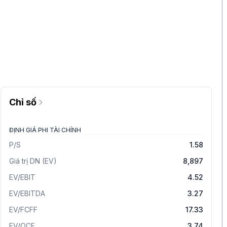
Chỉ số
ĐỊNH GIÁ PHI TÀI CHÍNH
P/S
1.58
Giá trị DN (EV)
8,897
EV/EBIT
4.52
EV/EBITDA
3.27
EV/FCFF
17.33
EV/OCF
3.74