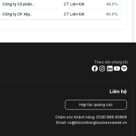
Công ty Cổ phần...
CT Liên Kết
46.5%
Công ty CP Xây...
CT Liên Kết
40.0%
Trường Cao Đẳng Công...
CT Liên Kết
40.0%
Công ty Cổ Phần...
CT Liên Kết
39.7%
Công ty Cổ phần...
CT Liên Kết
36.0%
Công ty Cổ phần...
CT Liên Kết
36.0%
Theo dõi chúng tôi
Công ty Cổ phần...
CT Liên Kết
30.0%
Công ty Cổ phần...
CT Liên Kết
20.0%
Liên hệ
Hợp tác quảng cáo
Chăm sóc khách hàng: (028) 888 90868
Email: cs@bloombergbusinessweek.vn