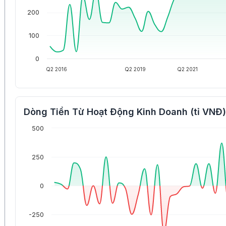
200
100
0
Q2 2016
Q2 2019
Q2 2021
Dòng Tiền Từ Hoạt Động Kinh Doanh (tỉ VNĐ)
500
250
0
-250