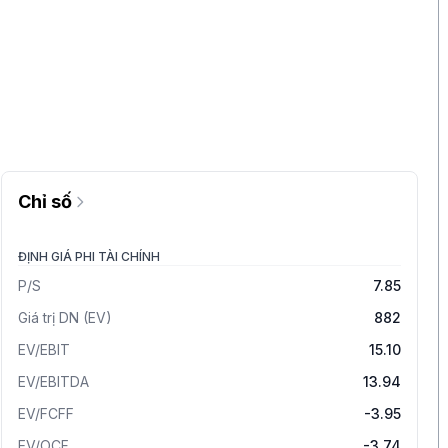
Chỉ số
ĐỊNH GIÁ PHI TÀI CHÍNH
P/S
7.85
Giá trị DN (EV)
882
EV/EBIT
15.10
EV/EBITDA
13.94
EV/FCFF
-3.95
EV/OCF
-3.74