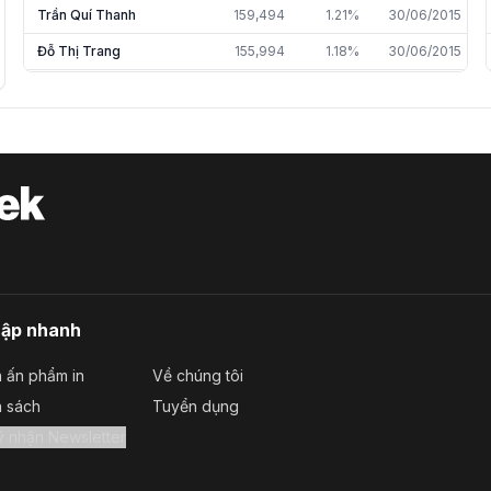
Trần Quí Thanh
159,494
1.21%
30/06/2015
Đỗ Thị Trang
155,994
1.18%
30/06/2015
Trần Thị Tuyết Mai
681,819
1.14%
31/12/2025
Nguyễn Hồng Phát
73,471
0.12%
05/05/2021
Hoàng Thị Hương
10,452
0.08%
30/06/2015
Phạm Thao
20,924
0.03%
31/12/2024
Trần Ngọc Mỹ Trang
12,700
0.02%
31/12/2025
Thái Quốc Dương
10,500
0.01%
31/12/2025
Trần Thị Hiên
7,272
0.01%
30/06/2025
cập nhanh
Phạm Thị Bích Đào
7,000
0.01%
31/12/2025
 ấn phẩm in
Về chúng tôi
Đinh Thị Nguyệt
1,000
0.01%
30/06/2016
a sách
Tuyển dụng
Trần Văn Chường
5,000
0.01%
31/12/2025
Đăng ký nhận Newsletter
ĐỖ THỊ THANH HẰNG
1,330
0.00%
31/12/2025
Trần Hữu Đức
400
0.00%
30/06/2025