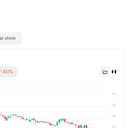
ài chính
Y
-43.1%
18
16
14
12