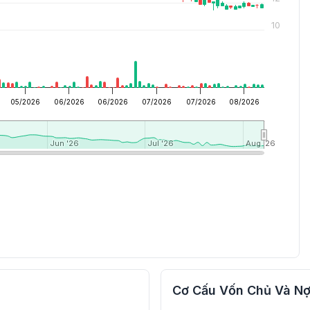
10
05/2026
06/2026
06/2026
07/2026
07/2026
08/2026
Jun '26
Jun '26
Jul '26
Jul '26
Aug '26
Aug '26
Cơ Cấu Vốn Chủ Và Nợ