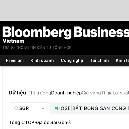
Premium
Kinh doanh
Công nghệ
Tài chính
Kinh t
Dữ liệu
Thị trường
Doanh nghiệp
Giá vàng
Tỉ giá
Lãi suấ
|
HOSE
|
BẤT ĐỘNG SẢN CÔNG 
Tổng CTCP Địa ốc Sài Gòn