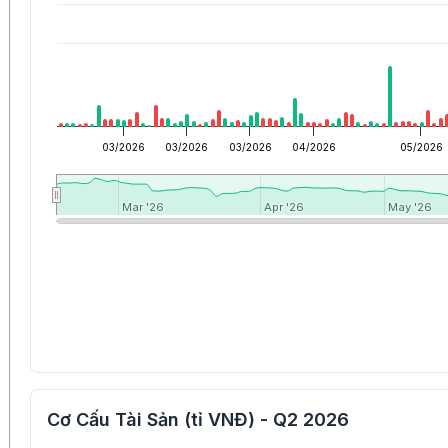
03/2026
03/2026
03/2026
04/2026
05/2026
Mar '26
Mar '26
Apr '26
Apr '26
May '26
May '26
Cơ Cấu Tài Sản (tỉ VNĐ) - Q2 2026