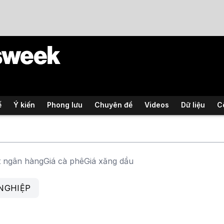
ế
Ý kiến
Phong lưu
Chuyên đề
Videos
Dữ liệu
C
t ngân hàng
Giá cà phê
Giá xăng dầu
NGHIỆP