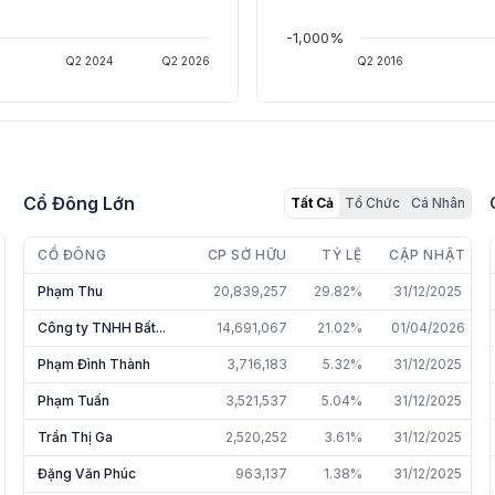
-1,000%
Q2 2024
Q2 2026
Q2 2016
Cổ Đông Lớn
Tất Cả
Tổ Chức
Cá Nhân
CỔ ĐÔNG
CP SỞ HỮU
TỶ LỆ
CẬP NHẬT
Phạm Thu
20,839,257
29.82%
31/12/2025
Công ty TNHH Bất...
14,691,067
21.02%
01/04/2026
Phạm Đình Thành
3,716,183
5.32%
31/12/2025
Phạm Tuấn
3,521,537
5.04%
31/12/2025
Trần Thị Ga
2,520,252
3.61%
31/12/2025
Đặng Văn Phúc
963,137
1.38%
31/12/2025