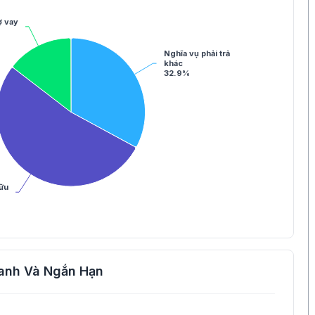
ợ vay
Nghĩa vụ phải trả
khác
32.9%
ữu
anh Và Ngắn Hạn