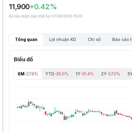
11,900
+0.42%
Dữ liệu được cập nhật lúc 07/08/2026 15:06
Tổng quan
Lợi nhuận KD
Chỉ số
Báo cáo t
Biểu đồ
6M
-27.9%
YTD
-36.0%
1Y
-61.4%
2Y
-57.0%
5