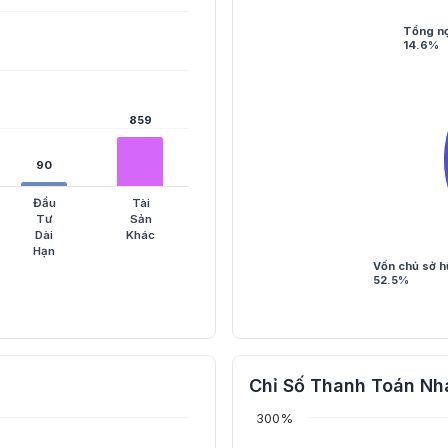
Tổng n
14.6%
859
859
90
90
Đầu
Tài
Tư
Sản
Dài
Khác
Hạn
Vốn chủ sở h
52.5%
Chỉ Số Thanh Toán Nh
300%