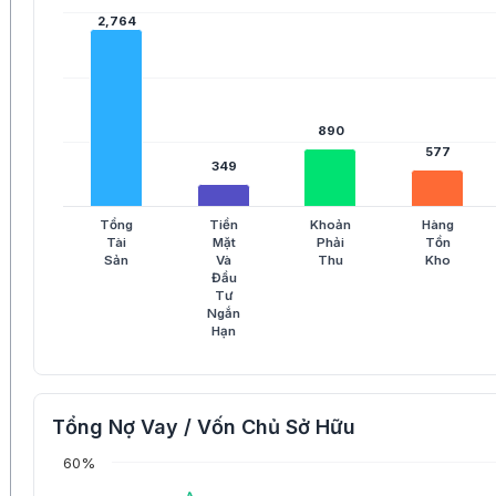
2,764
2,764
890
890
577
577
349
349
Tổng
Tiền
Khoản
Hàng
Tài
Mặt
Phải
Tồn
Sản
Và
Thu
Kho
Đầu
Tư
Ngắn
Hạn
Tổng Nợ Vay / Vốn Chủ Sở Hữu
60%