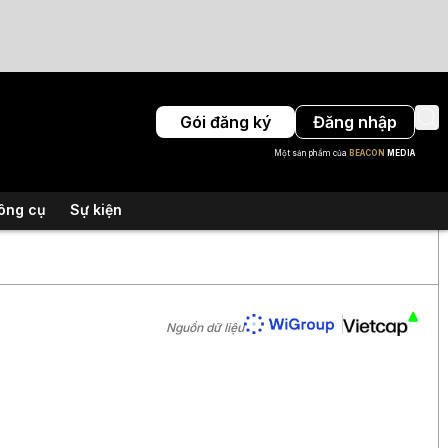
Gói đăng ký
Đăng nhập
Một sản phẩm của
BEACON
MEDIA
ông cụ
Sự kiện
Nguồn dữ liệu