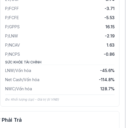
P/FCFF
-3.71
P/FCFE
-5.53
P/GPPS
16.15
P/LNW
-2.19
P/NCAV
1.63
P/NCPS
-0.86
SỨC KHỎE TÀI CHÍNH
LNW/Vốn hóa
-45.6%
Net Cash/Vốn hóa
-114.8%
NWC/Vốn hóa
128.7%
Đv: Khối lượng (cp) - Giá trị (tỉ VNĐ)
 Phải Trả