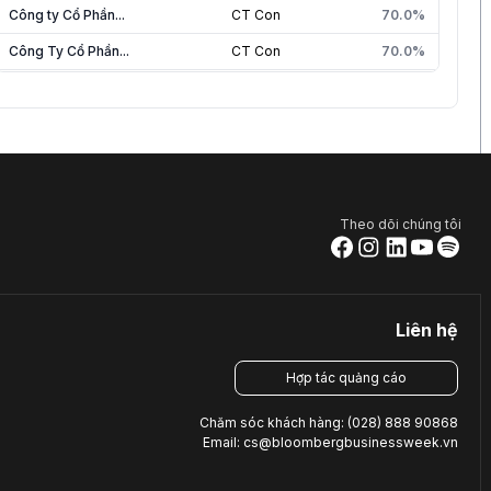
Công ty Cổ Phần...
CT Con
70.0%
Công Ty Cổ Phần...
CT Con
70.0%
Công ty TNHH Địa...
CT Liên Kết
50.0%
Công ty Cổ Phần...
CT Liên Kết
49.7%
Công ty Cổ Phần...
CT Liên Kết
49.0%
Công Ty Cổ Phần...
CT Liên Kết
42.1%
Theo dõi chúng tôi
Liên hệ
Hợp tác quảng cáo
Chăm sóc khách hàng: (028) 888 90868
Email: cs@bloombergbusinessweek.vn