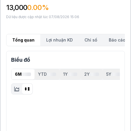
13,000
0.00%
Dữ liệu được cập nhật lúc 07/08/2026 15:06
Tổng quan
Lợi nhuận KD
Chỉ số
Báo cáo tà
Biểu đồ
6M
YTD
1Y
2Y
5Y