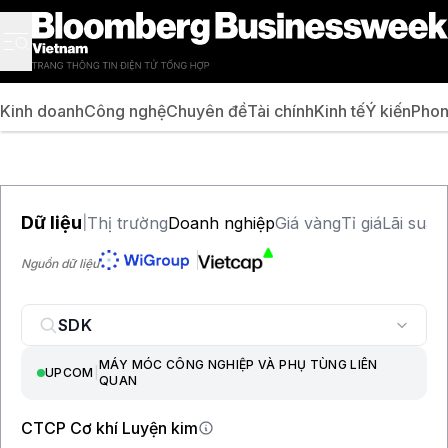
Kinh doanh
Công nghệ
Chuyên đề
Tài chính
Kinh tế
Ý kiến
Phon
Dữ liệu
Thị trường
Doanh nghiệp
Giá vàng
Tỉ giá
Lãi suất
|
Nguồn dữ liệu
MÁY MÓC CÔNG NGHIỆP VÀ PHỤ TÙNG LIÊN
UPCOM
|
QUAN
CTCP Cơ khí Luyện kim