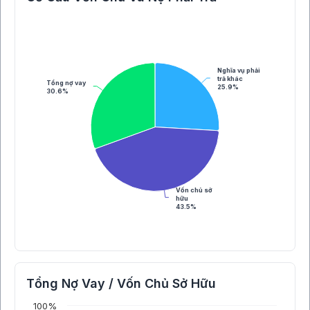
Nghĩa vụ phải
trả khác
Tổng nợ vay
25.9%
30.6%
Vốn chủ sở
hữu
43.5%
Tổng Nợ Vay / Vốn Chủ Sở Hữu
100%