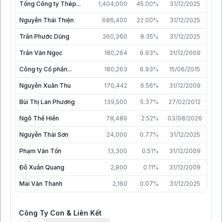
Tổng Công ty Thép...
1,404,000
45.00%
31/12/2025
Nguyễn Thái Thiện
686,400
22.00%
31/12/2025
Trần Phước Dũng
260,360
8.35%
31/12/2025
Trần Văn Ngọc
180,264
6.93%
31/12/2009
Công ty Cổ phần...
180,263
6.93%
15/06/2015
Nguyễn Xuân Thu
170,442
6.56%
31/12/2009
Bùi Thị Lan Phương
139,500
5.37%
27/02/2012
Ngô Thế Hiển
78,480
2.52%
03/08/2026
Nguyễn Thái Sơn
24,000
0.77%
31/12/2025
Phạm Văn Tốn
13,300
0.51%
31/12/2009
Đỗ Xuân Quang
2,800
0.11%
31/12/2009
Mai Văn Thanh
2,160
0.07%
31/12/2025
Công Ty Con & Liên Kết