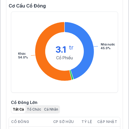
Cơ Cấu Cổ Đông
Nhà nước
tr
3.1
45.0%
Khác
Cổ Phiếu
54.0%
Cổ Đông Lớn
Tất Cả
Tổ Chức
Cá Nhân
CỔ ĐÔNG
CP SỞ HỮU
TỶ LỆ
CẬP NHẬT