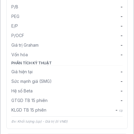
P/B
-
PEG
-
E/P
-
P/OCF
-
Giá trị Graham
-
Vốn hóa
-
PHÂN TÍCH KỸ THUẬT
Giá hiện tại
-
Sức mạnh giá (SMG)
-
Hệ số Beta
-
GTGD TB 15 phiên
-
KLGD TB 15 phiên
-
cp
Đv: Khối lượng (cp) - Giá trị (tỉ VNĐ)