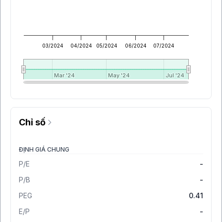
03/2024
04/2024
05/2024
06/2024
07/2024
Mar '24
Mar '24
May '24
May '24
Jul '24
Jul '24
Chỉ số
ĐỊNH GIÁ CHUNG
P/E
-
P/B
-
PEG
0.41
E/P
-