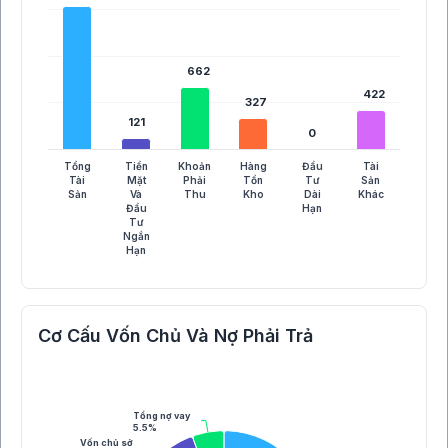
662
662
422
422
327
327
121
121
0
0
Tổng
Tiền
Khoản
Hàng
Đầu
Tài
Tài
Mặt
Phải
Tồn
Tư
Sản
Sản
Và
Thu
Kho
Dài
Khác
Đầu
Hạn
Tư
Ngắn
Hạn
Cơ Cấu Vốn Chủ Và Nợ Phải Trả
Tổng nợ vay
5.5%
Vốn chủ sở