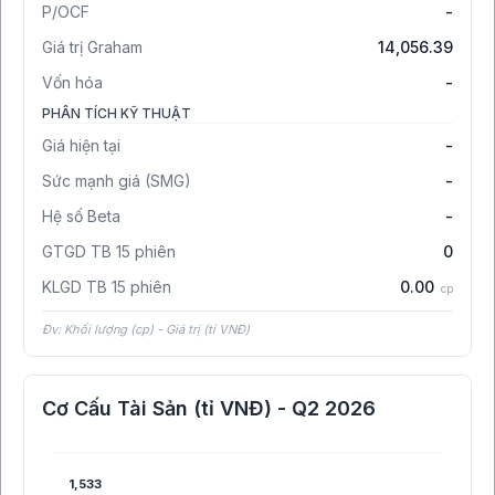
P/OCF
-
Giá trị Graham
14,056.39
Vốn hóa
-
PHÂN TÍCH KỸ THUẬT
Giá hiện tại
-
Sức mạnh giá (SMG)
-
Hệ số Beta
-
GTGD TB 15 phiên
0
KLGD TB 15 phiên
0.00
cp
Đv: Khối lượng (cp) - Giá trị (tỉ VNĐ)
Cơ Cấu Tài Sản (tỉ VNĐ) - Q2 2026
1,533
1,533