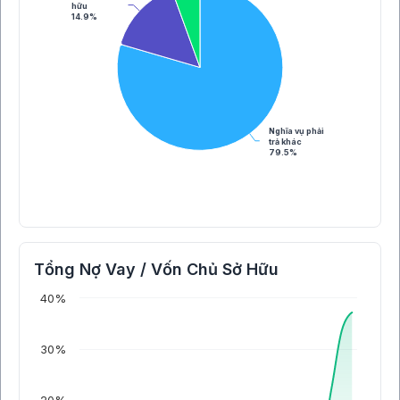
hữu
14.9%
Nghĩa vụ phải
trả khác
79.5%
Tổng Nợ Vay / Vốn Chủ Sở Hữu
40%
30%