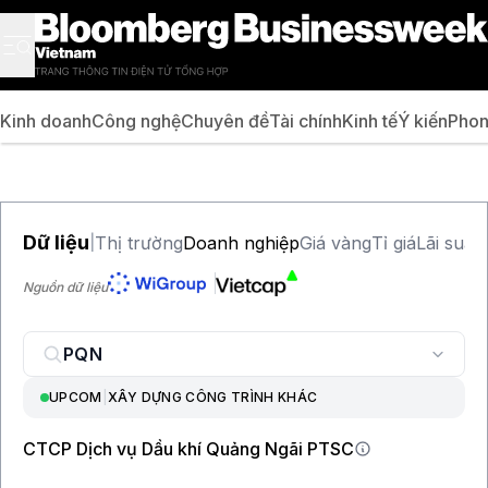
Kinh doanh
Công nghệ
Chuyên đề
Tài chính
Kinh tế
Ý kiến
Phon
Dữ liệu
Thị trường
Doanh nghiệp
Giá vàng
Tỉ giá
Lãi suất
|
Nguồn dữ liệu
UPCOM
|
XÂY DỰNG CÔNG TRÌNH KHÁC
CTCP Dịch vụ Dầu khí Quảng Ngãi PTSC