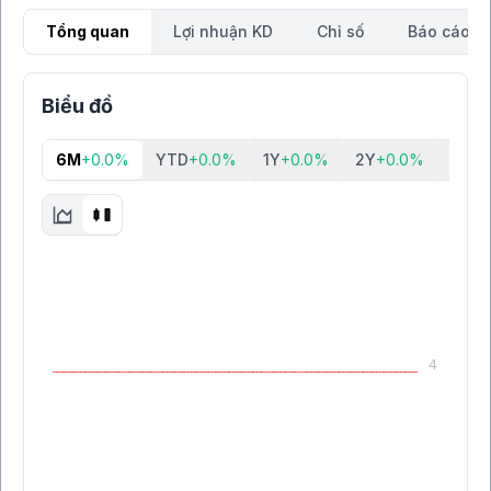
Tổng quan
Lợi nhuận KD
Chỉ số
Báo cáo tà
Biểu đồ
6M
+0.0%
YTD
+0.0%
1Y
+0.0%
2Y
+0.0%
5Y
+0
4