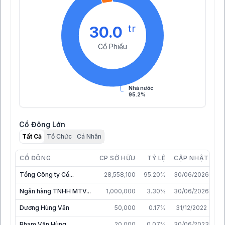
tr
30.0
Cổ Phiếu
Nhà nước
95.2%
Cổ Đông Lớn
Tất Cả
Tổ Chức
Cá Nhân
CỔ ĐÔNG
CP SỞ HỮU
TỶ LỆ
CẬP NHẬT
Tổng Công ty Cổ...
28,558,100
95.20%
30/06/2026
Ngân hàng TNHH MTV...
1,000,000
3.30%
30/06/2026
Dương Hùng Văn
50,000
0.17%
31/12/2022
Phạm Văn Hùng
20,000
0.07%
30/06/2023