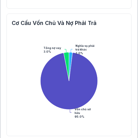
Cơ Cấu Vốn Chủ Và Nợ Phải Trả
Nghĩa vụ phải
Tổng nợ vay
trả khác
3.0%
2.0%
Vốn chủ sở
hữu
95.0%