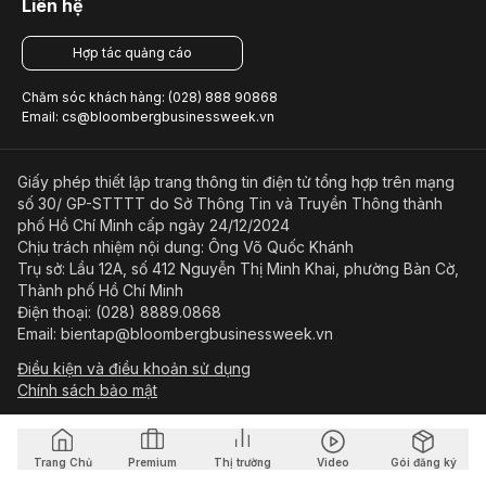
Liên hệ
Hợp tác quảng cáo
Chăm sóc khách hàng: (028) 888 90868
Email: cs@bloombergbusinessweek.vn
Giấy phép thiết lập trang thông tin điện tử tổng hợp trên mạng
số 30/ GP-STTTT do Sở Thông Tin và Truyền Thông thành
phố Hồ Chí Minh cấp ngày 24/12/2024
Chịu trách nhiệm nội dung: Ông Võ Quốc Khánh
Trụ sở: Lầu 12A, số 412 Nguyễn Thị Minh Khai, phường Bàn Cờ,
Thành phố Hồ Chí Minh
Điện thoại: (028) 8889.0868
Email: bientap@bloombergbusinessweek.vn
Điều kiện và điều khoản sử dụng
Chính sách bảo mật
© Copyright 2023-2026 Công ty Cổ phần Beacon Asia Media
Trang Chủ
Premium
Thị trường
Video
Gói đăng ký