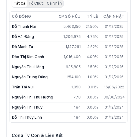
Tất Cả
Tổ Chức
Cá Nhân
CỔ ĐÔNG
CP SỞ HỮU
TỶ LỆ
CẬP NHẬT
Đỗ Thanh Hải
5,463,150
21.50%
31/12/2025
Đỗ Hải Đăng
1,206,975
4.75%
31/12/2025
Đỗ Mạnh Tú
1,147,261
4.52%
31/12/2025
Đào Thị Kim Oanh
1,016,400
4.00%
31/12/2025
Nguyễn Thu Hằng
635,885
2.50%
31/12/2025
Nguyễn Trung Dũng
254,100
1.00%
31/12/2025
Trần Thị Vui
1,050
0.01%
16/06/2022
Nguyễn Thị Thu Hương
770
0.00%
30/06/2024
Nguyễn Thị Thủy
484
0.00%
31/12/2024
Đỗ Thị Thùy Linh
484
0.00%
31/12/2024
Công Ty Con & Liên Kết