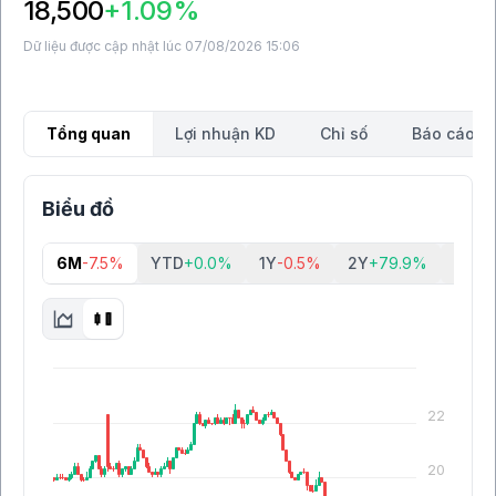
18,500
+1.09%
Dữ liệu được cập nhật lúc 07/08/2026 15:06
Tổng quan
Lợi nhuận KD
Chỉ số
Báo cáo tà
Biểu đồ
6M
-7.5%
YTD
+0.0%
1Y
-0.5%
2Y
+79.9%
5Y
+6
22
20