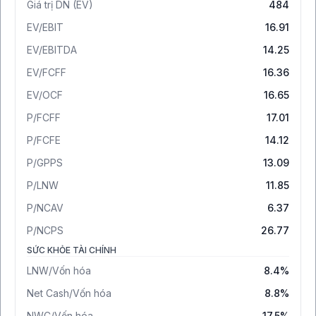
Giá trị DN (EV)
484
EV/EBIT
16.91
EV/EBITDA
14.25
EV/FCFF
16.36
EV/OCF
16.65
P/FCFF
17.01
P/FCFE
14.12
P/GPPS
13.09
P/LNW
11.85
P/NCAV
6.37
P/NCPS
26.77
SỨC KHỎE TÀI CHÍNH
LNW/Vốn hóa
8.4%
Net Cash/Vốn hóa
8.8%
NWC/Vốn hóa
17.5%