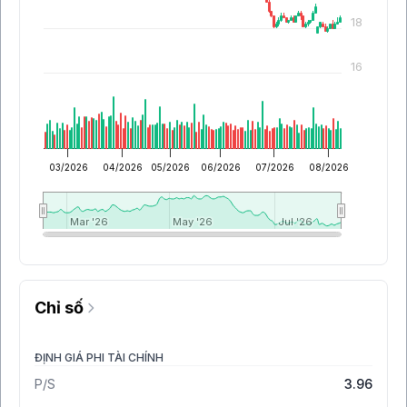
18
16
03/2026
04/2026
05/2026
06/2026
07/2026
08/2026
Mar '26
Mar '26
May '26
May '26
Jul '26
Jul '26
Chỉ số
ĐỊNH GIÁ PHI TÀI CHÍNH
P/S
3.96