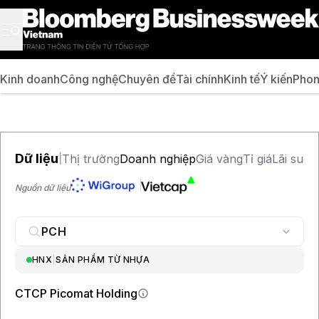
Kinh doanh
Công nghệ
Chuyên đề
Tài chính
Kinh tế
Ý kiến
Phon
Dữ liệu
Thị trường
Doanh nghiệp
Giá vàng
Tỉ giá
Lãi suất
|
Nguồn dữ liệu
HNX
|
SẢN PHẨM TỪ NHỰA
CTCP Picomat Holding