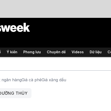
ế
Ý kiến
Phong lưu
Chuyên đề
Videos
Dữ liệu
C
t ngân hàng
Giá cà phê
Giá xăng dầu
 ĐƯỜNG THỦY