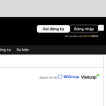
Gói đăng ký
Đăng nhập
Một sản phẩm của
BEACON
MEDIA
ông cụ
Sự kiện
Nguồn dữ liệu