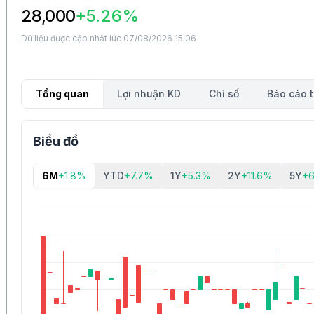
28,000
+5.26%
Dữ liệu được cập nhật lúc 07/08/2026 15:06
Tổng quan
Lợi nhuận KD
Chỉ số
Báo cáo t
Biểu đồ
6M
+1.8%
YTD
+7.7%
1Y
+5.3%
2Y
+11.6%
5Y
+