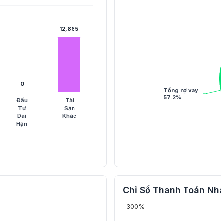
12,865
12,865
0
0
Tổng nợ vay
57.2%
Đầu
Tài
Tư
Sản
Dài
Khác
Hạn
Chỉ Số Thanh Toán Nh
300%