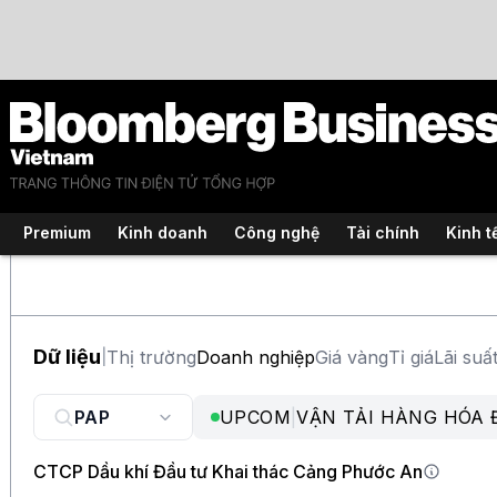
Premium
Kinh doanh
Công nghệ
Tài chính
Kinh t
Dữ liệu
Thị trường
Doanh nghiệp
Giá vàng
Tỉ giá
Lãi suấ
|
UPCOM
|
VẬN TẢI HÀNG HÓA
CTCP Dầu khí Đầu tư Khai thác Cảng Phước An