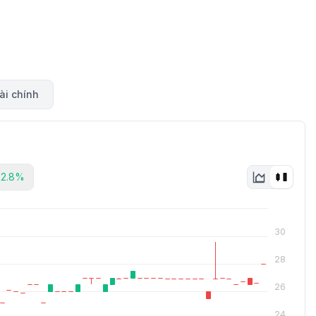
ài chính
62.8%
30
28
26
24