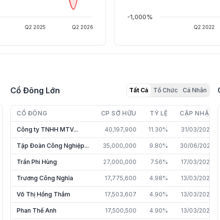
-1,000%
Q2 2025
Q2 2026
Q2 2022
Cổ Đông Lớn
Tất Cả
Tổ Chức
Cá Nhân
CỔ ĐÔNG
CP SỞ HỮU
TỶ LỆ
CẬP NHẬT
Công ty TNHH MTV...
40,197,900
11.30%
31/03/2026
Tập Đoàn Công Nghiệp...
35,000,000
9.80%
30/06/2026
Trần Phi Hùng
27,000,000
7.56%
17/03/2026
Trương Công Nghĩa
17,775,600
4.98%
13/03/2026
Võ Thị Hồng Thắm
17,503,607
4.90%
13/03/2026
Phan Thế Anh
17,500,500
4.90%
13/03/2026