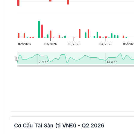
02/2026
03/2026
03/2026
04/2026
05/202
2 Mar
2 Mar
13 Apr
13 Apr
Cơ Cấu Tài Sản (tỉ VNĐ) - Q2 2026