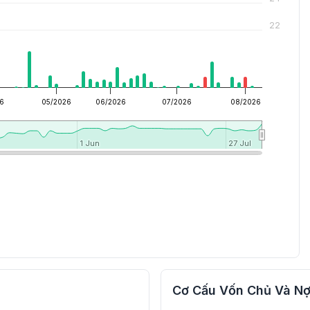
22
6
05/2026
06/2026
07/2026
08/2026
1 Jun
1 Jun
27 Jul
27 Jul
Cơ Cấu Vốn Chủ Và Nợ