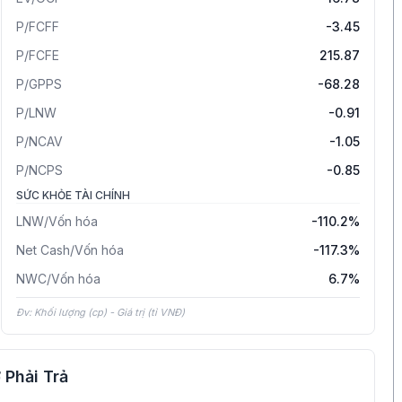
P/FCFF
-3.45
P/FCFE
215.87
P/GPPS
-68.28
P/LNW
-0.91
P/NCAV
-1.05
P/NCPS
-0.85
SỨC KHỎE TÀI CHÍNH
LNW/Vốn hóa
-110.2%
Net Cash/Vốn hóa
-117.3%
NWC/Vốn hóa
6.7%
Đv: Khối lượng (cp) - Giá trị (tỉ VNĐ)
 Phải Trả