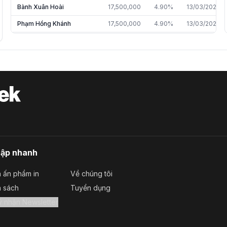
Bành Xuân Hoài
17,500,000
4.90%
13/03/2026
Phạm Hồng Khánh
17,500,000
4.90%
13/03/2026
Phạm Văn Khánh
17,500,000
4.90%
13/03/2026
Trần Bảo Chung
17,500,000
4.90%
13/03/2026
Hà Văn Nam
17,500,000
4.90%
13/03/2026
Trần Văn Nguyện
17,500,000
4.90%
13/03/2026
Trần Nhân Tâm
5,208,384
2.24%
30/06/2026
Lê Đình Nghiệm
5,033,200
2.17%
30/06/2026
Trần Mạnh Cường
5,052,632
1.42%
30/06/2026
cập nhanh
Hoàng Sỹ Quyết
80,700
0.04%
31/12/2025
 ấn phẩm in
Về chúng tôi
a sách
Tuyển dụng
Đăng ký nhận Newsletter