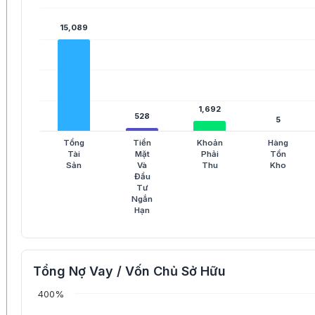
15,089
15,089
1,692
1,692
528
528
5
5
Tổng
Tiền
Khoản
Hàng
Tài
Mặt
Phải
Tồn
Sản
Và
Thu
Kho
Đầu
Tư
Ngắn
Hạn
Tổng Nợ Vay / Vốn Chủ Sở Hữu
400%