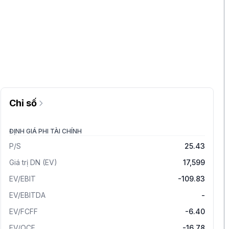
Chỉ số
ĐỊNH GIÁ PHI TÀI CHÍNH
P/S
25.43
Giá trị DN (EV)
17,599
EV/EBIT
-109.83
EV/EBITDA
-
EV/FCFF
-6.40
EV/OCF
-16.78