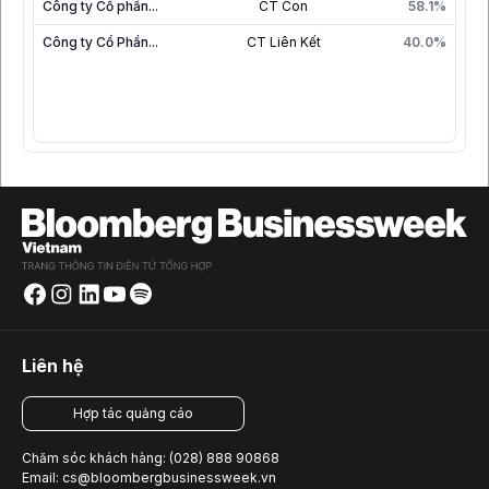
Công ty Cổ phần...
CT Con
58.1%
Công ty Cổ Phần...
CT Liên Kết
40.0%
Liên hệ
Hợp tác quảng cáo
Chăm sóc khách hàng: (028) 888 90868
Email: cs@bloombergbusinessweek.vn