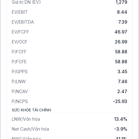
Giá trị DN (EV)
1,279
EV/EBIT
8.44
EV/EBITDA
7.39
EV/FCFF
46.97
EV/OCF
26.99
P/FCFF
58.88
P/FCFE
58.88
P/GPPS
3.45
P/LNW
7.46
P/NCAV
2.47
P/NCPS
-25.93
SỨC KHỎE TÀI CHÍNH
LNW/Vốn hóa
13.4%
Net Cash/Vốn hóa
-3.9%
NWC/Vốn hóa
41.1%