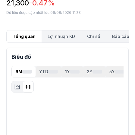
21,300
-0.47%
Dữ liệu được cập nhật lúc 06/08/2026 11:23
Tổng quan
Lợi nhuận KD
Chỉ số
Báo cáo tà
Biểu đồ
6M
YTD
1Y
2Y
5Y