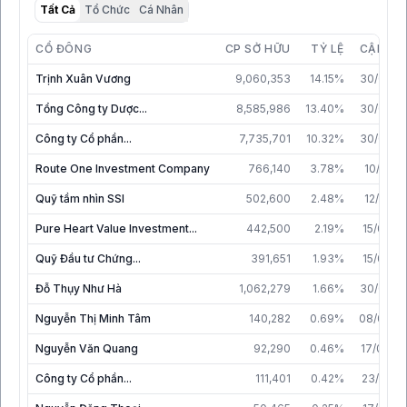
Tất Cả
Tổ Chức
Cá Nhân
CỔ ĐÔNG
CP SỞ HỮU
TỶ LỆ
CẬP NH
Trịnh Xuân Vương
9,060,353
14.15%
30/06/2
Tổng Công ty Dược...
8,585,986
13.40%
30/06/2
Công ty Cổ phần...
7,735,701
10.32%
30/07/2
Route One Investment Company
766,140
3.78%
10/12/2
Quỹ tầm nhìn SSI
502,600
2.48%
12/10/2
Pure Heart Value Investment...
442,500
2.19%
15/06/2
Quỹ Đầu tư Chứng...
391,651
1.93%
15/06/2
Đỗ Thụy Như Hà
1,062,279
1.66%
30/06/2
Nguyễn Thị Minh Tâm
140,282
0.69%
08/09/2
Nguyễn Văn Quang
92,290
0.46%
17/07/2
Công ty Cổ phần...
111,401
0.42%
23/06/2