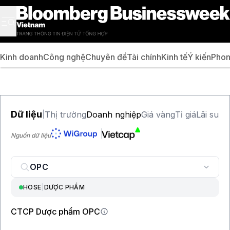
Kinh doanh
Công nghệ
Chuyên đề
Tài chính
Kinh tế
Ý kiến
Phon
Dữ liệu
Thị trường
Doanh nghiệp
Giá vàng
Tỉ giá
Lãi suất
|
Nguồn dữ liệu
HOSE
|
DƯỢC PHẨM
CTCP Dược phẩm OPC