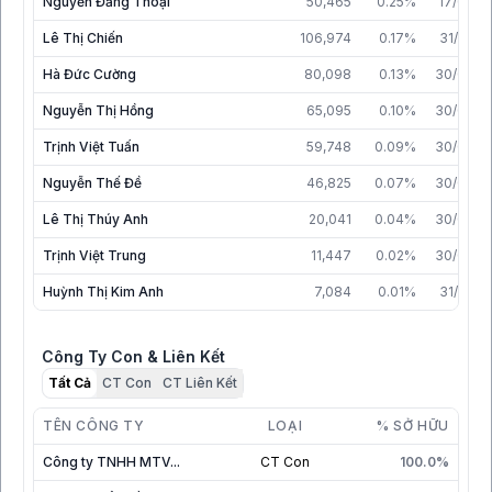
Nguyễn Đăng Thoại
50,465
0.25%
17/02/2
Lê Thị Chiến
106,974
0.17%
31/12/2
Hà Đức Cường
80,098
0.13%
30/06/2
Nguyễn Thị Hồng
65,095
0.10%
30/06/2
Trịnh Việt Tuấn
59,748
0.09%
30/06/2
Nguyễn Thế Đề
46,825
0.07%
30/06/2
Lê Thị Thúy Anh
20,041
0.04%
30/06/2
Trịnh Việt Trung
11,447
0.02%
30/06/2
Huỳnh Thị Kim Anh
7,084
0.01%
31/12/2
Công Ty Con & Liên Kết
Tất Cả
CT Con
CT Liên Kết
TÊN CÔNG TY
LOẠI
% SỞ HỮU
Công ty TNHH MTV...
CT Con
100.0%