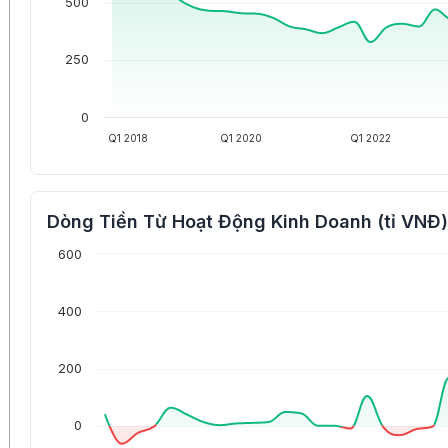
500
250
0
Q1 2018
Q1 2020
Q1 2022
Dòng Tiền Từ Hoạt Động Kinh Doanh (tỉ VNĐ)
600
400
200
0