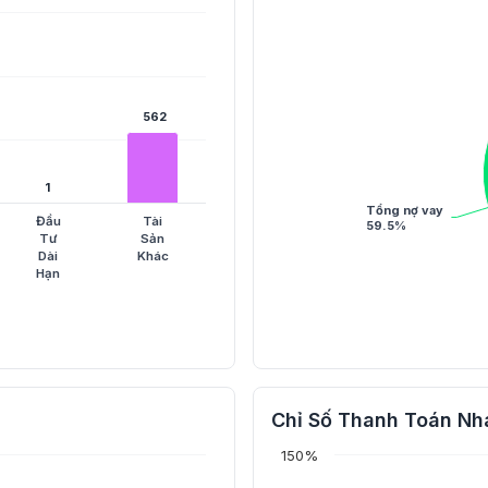
562
562
1
1
Tổng nợ vay
Đầu
Tài
59.5%
Tư
Sản
Dài
Khác
Hạn
Chỉ Số Thanh Toán Nh
150%