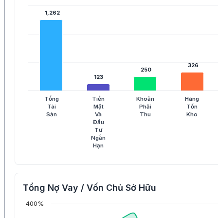
1,262
1,262
326
326
250
250
123
123
Tổng
Tiền
Khoản
Hàng
Tài
Mặt
Phải
Tồn
Sản
Và
Thu
Kho
Đầu
Tư
Ngắn
Hạn
Tổng Nợ Vay / Vốn Chủ Sở Hữu
400%