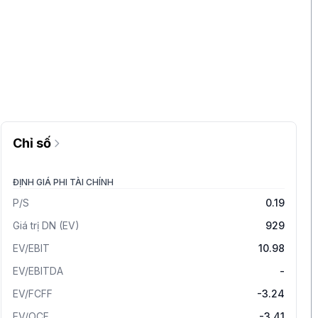
Chỉ số
ĐỊNH GIÁ PHI TÀI CHÍNH
P/S
0.19
Giá trị DN (EV)
929
EV/EBIT
10.98
EV/EBITDA
-
EV/FCFF
-3.24
EV/OCF
-3.41