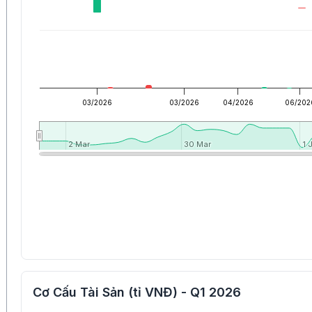
03/2026
03/2026
04/2026
06/202
2 Mar
2 Mar
30 Mar
30 Mar
1 
1 
Cơ Cấu Tài Sản (tỉ VNĐ) - Q1 2026