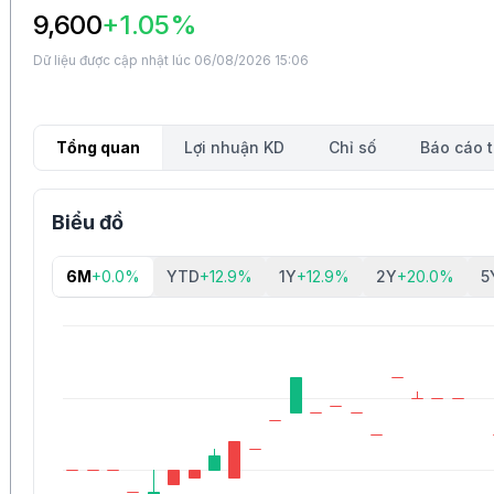
9,600
+1.05%
Dữ liệu được cập nhật lúc 06/08/2026 15:06
Tổng quan
Lợi nhuận KD
Chỉ số
Báo cáo t
Biểu đồ
6M
+0.0%
YTD
+12.9%
1Y
+12.9%
2Y
+20.0%
5