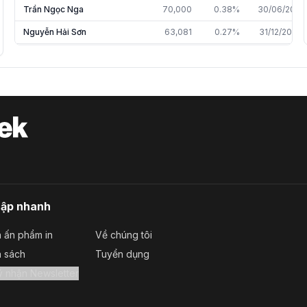
Trần Ngọc Nga
70,000
0.38%
30/06/2021
Nguyễn Hải Sơn
63,081
0.27%
31/12/2025
Ngô Thị Mỹ Dung
60,000
0.26%
30/06/2022
Phạm Ngọc Tuấn
35,700
0.19%
30/06/2023
Võ Đình Hùng
33,121
0.18%
30/06/2022
Hồ Đặng Như Duyên
20,100
0.11%
30/06/2021
Phạm Thị Thu
1,500
0.01%
31/12/2025
Nguyễn Thị Cẩm Vân
1,300
0.01%
31/12/2025
Phan Minh Tiến
1,100
0.00%
31/12/2025
cập nhanh
 ấn phẩm in
Về chúng tôi
a sách
Tuyển dụng
Đăng ký nhận Newsletter