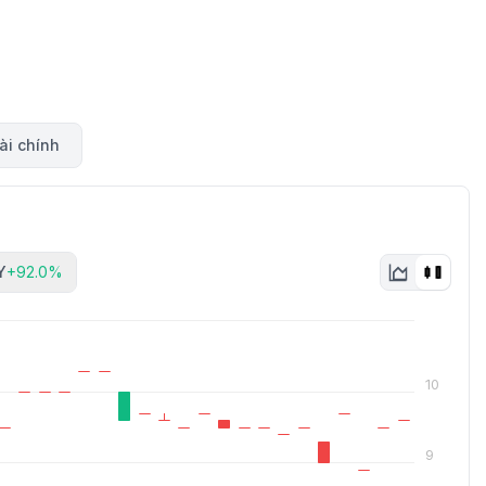
ài chính
Y
+92.0%
10
9