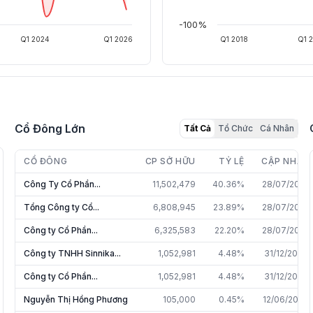
-100%
Q1 2024
Q1 2026
Q1 2018
Q1 
Cổ Đông Lớn
Tất Cả
Tổ Chức
Cá Nhân
CỔ ĐÔNG
CP SỞ HỮU
TỶ LỆ
CẬP NHẬT
Công Ty Cổ Phần...
11,502,479
40.36%
28/07/2026
Tổng Công ty Cổ...
6,808,945
23.89%
28/07/2026
Công ty Cổ Phần...
6,325,583
22.20%
28/07/2026
Công ty TNHH Sinnika...
1,052,981
4.48%
31/12/2025
Công ty Cổ Phần...
1,052,981
4.48%
31/12/2025
Nguyễn Thị Hồng Phương
105,000
0.45%
12/06/2026