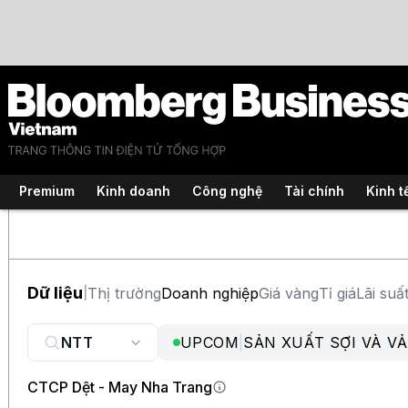
Premium
Kinh doanh
Công nghệ
Tài chính
Kinh t
Dữ liệu
Thị trường
Doanh nghiệp
Giá vàng
Tỉ giá
Lãi suấ
|
UPCOM
|
SẢN XUẤT SỢI VÀ V
CTCP Dệt - May Nha Trang