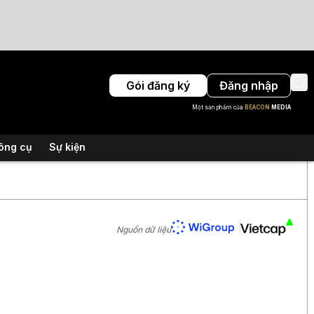
Gói đăng ký
Đăng nhập
Một sản phẩm của
BEACON
MEDIA
ông cụ
Sự kiện
Nguồn dữ liệu