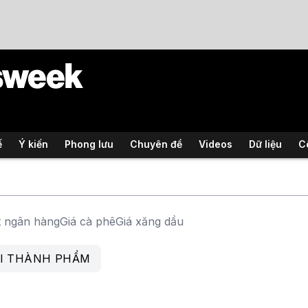
ế
Ý kiến
Phong lưu
Chuyên đề
Videos
Dữ liệu
C
t ngân hàng
Giá cà phê
Giá xăng dầu
ẢI THÀNH PHẨM