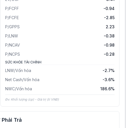
P/FCFF
-0.94
P/FCFE
-2.85
P/GPPS
2.23
P/LNW
-0.38
P/NCAV
-0.98
P/NCPS
-0.28
SỨC KHỎE TÀI CHÍNH
LNW/Vốn hóa
-2.7%
Net Cash/Vốn hóa
-3.6%
NWC/Vốn hóa
186.6%
Đv: Khối lượng (cp) - Giá trị (tỉ VNĐ)
 Phải Trả