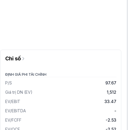
Chỉ số
ĐỊNH GIÁ PHI TÀI CHÍNH
P/S
97.67
Giá trị DN (EV)
1,512
EV/EBIT
33.47
EV/EBITDA
-
EV/FCFF
-2.53
EV/OCF
-2.52