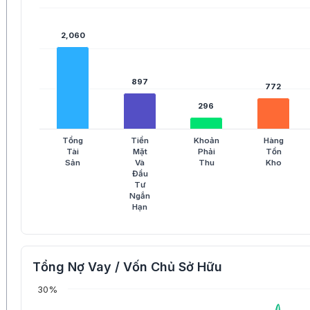
2,060
2,060
897
897
772
772
296
296
Tổng
Tiền
Khoản
Hàng
Tài
Mặt
Phải
Tồn
Sản
Và
Thu
Kho
Đầu
Tư
Ngắn
Hạn
Tổng Nợ Vay / Vốn Chủ Sở Hữu
30%