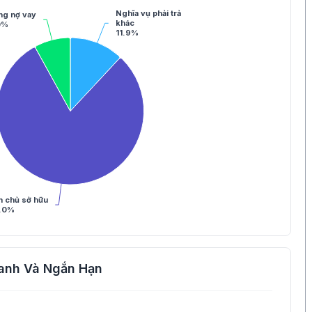
Nghĩa vụ phải trả
ng nợ vay
khác
0%
11.9%
n chủ sở hữu
.0%
anh Và Ngắn Hạn