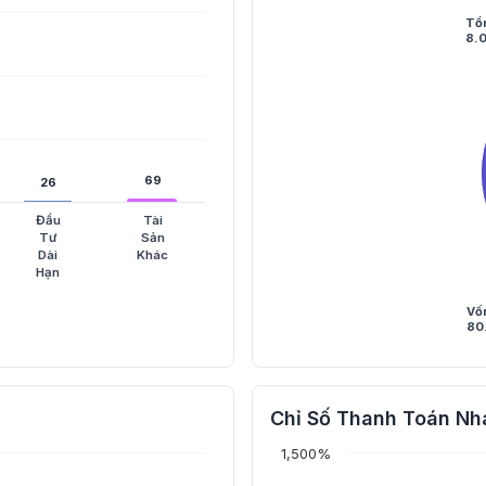
Tổ
8.
69
69
26
26
Đầu
Tài
Tư
Sản
Dài
Khác
Hạn
Vố
80
Chỉ Số Thanh Toán Nh
1,500%