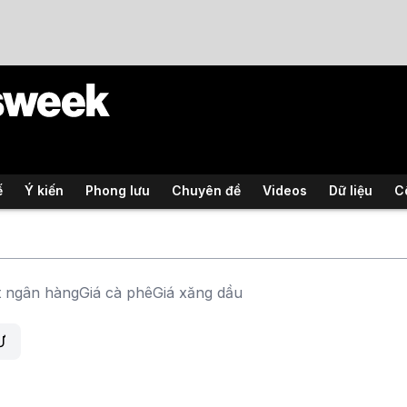
ế
Ý kiến
Phong lưu
Chuyên đề
Videos
Dữ liệu
C
t ngân hàng
Giá cà phê
Giá xăng dầu
Ư