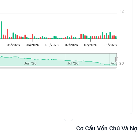
12
6
05/2026
06/2026
06/2026
07/2026
07/2026
08/2026
Jun '26
Jun '26
Jul '26
Jul '26
Aug '26
Aug '26
Cơ Cấu Vốn Chủ Và Nợ