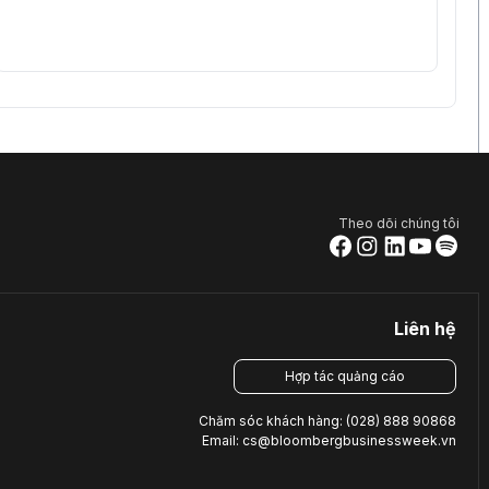
7%
30/06/2026
2%
30/06/2026
7%
15/06/2015
1%
30/06/2026
0%
30/06/2026
7%
31/12/2014
Theo dõi chúng tôi
1%
30/06/2026
6%
30/06/2026
6%
04/10/2023
Liên hệ
3%
30/06/2022
1%
30/06/2022
Hợp tác quảng cáo
1%
31/12/2017
Chăm sóc khách hàng: (028) 888 90868
Email: cs@bloombergbusinessweek.vn
1%
31/12/2017
1%
30/06/2018