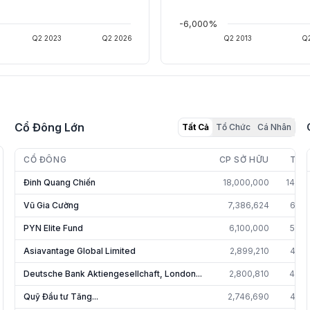
-6,000%
Q2 2023
Q2 2026
Q2 2013
Q2
Cổ Đông Lớn
Tất Cả
Tổ Chức
Cá Nhân
CỔ ĐÔNG
CP SỞ HỮU
TỶ 
Đinh Quang Chiến
18,000,000
14.7
Vũ Gia Cường
7,386,624
6.0
PYN Elite Fund
6,100,000
5.0
Asiavantage Global Limited
2,899,210
4.5
Deutsche Bank Aktiengesellchaft, London...
2,800,810
4.4
Quỹ Đầu tư Tăng...
2,746,690
4.3