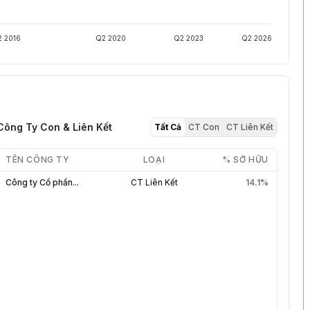
 2016
Q2 2020
Q2 2023
Q2 2026
Công Ty Con & Liên Kết
Tất Cả
CT Con
CT Liên Kết
LỆ
TÊN CÔNG TY
CẬP NHẬT
LOẠI
% SỞ HỮU
6%
Công ty Cổ phần...
30/06/2026
CT Liên Kết
14.1%
5%
30/06/2026
0%
17/10/2024
6%
11/12/2012
0%
15/07/2013
2%
15/06/2015