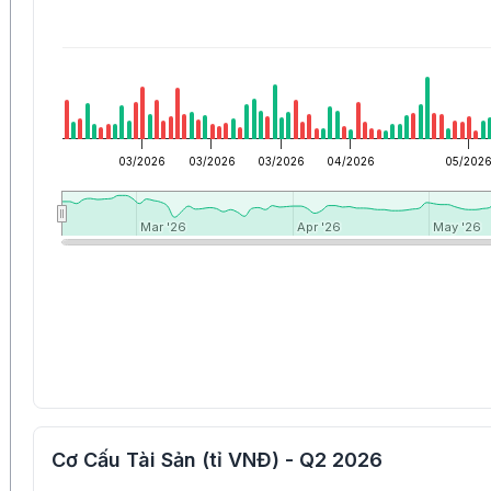
03/2026
03/2026
03/2026
04/2026
05/202
Mar '26
Mar '26
Apr '26
Apr '26
May '26
May '26
Cơ Cấu Tài Sản (tỉ VNĐ) - Q2 2026