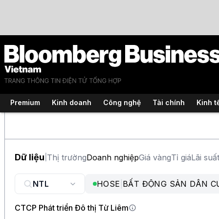
Premium
Kinh doanh
Công nghệ
Tài chính
Kinh t
Dữ liệu
Thị trường
Doanh nghiệp
Giá vàng
Tỉ giá
Lãi suấ
|
HOSE
|
BẤT ĐỘNG SẢN DÂN C
CTCP Phát triển Đô thị Từ Liêm