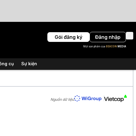
Gói đăng ký
Đăng nhập
Một sản phẩm của
BEACON
MEDIA
ông cụ
Sự kiện
Nguồn dữ liệu