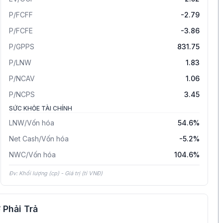
P/FCFF
-2.79
P/FCFE
-3.86
P/GPPS
831.75
P/LNW
1.83
P/NCAV
1.06
P/NCPS
3.45
SỨC KHỎE TÀI CHÍNH
LNW/Vốn hóa
54.6%
Net Cash/Vốn hóa
-5.2%
NWC/Vốn hóa
104.6%
Đv: Khối lượng (cp) - Giá trị (tỉ VNĐ)
 Phải Trả