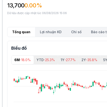
13,700
0.00%
Dữ liệu được cập nhật lúc 06/08/2026 15:06
Tổng quan
Lợi nhuận KD
Chỉ số
Báo cáo t
Biểu đồ
6M
-18.0%
YTD
-25.3%
1Y
-27.7%
2Y
-35.8%
5