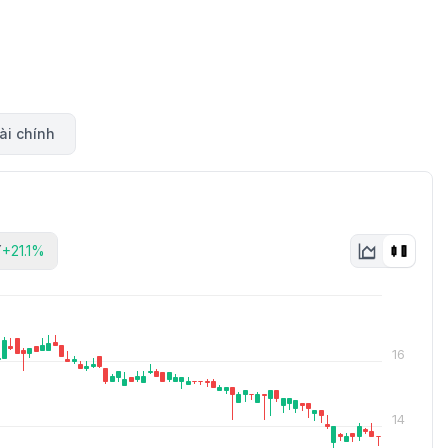
ài chính
Y
+21.1%
16
14