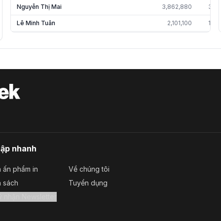
Nguyễn Thị Mai
3,862,880
3.1
Lê Minh Tuân
2,101,100
1.7
KITMC Worldwide Vietnam RSP...
809,570
1.2
Nguyễn Ngọc Thắng
859,112
0.7
Nguyễn Hồng Khiêm
868,148
0.7
Công ty TNHH MTV...
297,000
0.4
Nguyễn Thị Thúy Trinh
502,072
0.4
Lê Anh Tuấn
200,000
0.1
Đỗ Thị Thu Hiền
39,400
0.0
cập nhanh
Trần Thị Lệ Hằng
21,328
0.0
 ấn phẩm in
Về chúng tôi
Vũ Mạnh Chiến
10,168
0.0
a sách
Tuyển dụng
Nguyễn Thị Hương
6,280
0.0
Đăng ký nhận Newsletter
Nguyễn Lâm Giang
5,928
0.0
Nguyễn Kim Huệ
4,000
0.0