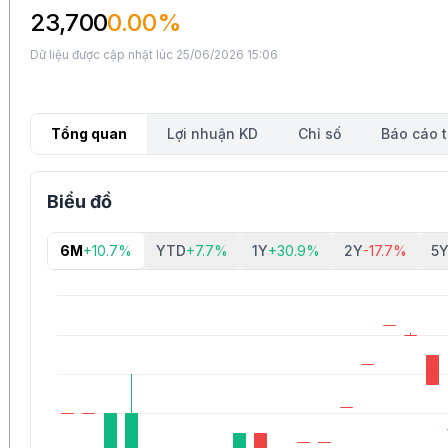
23,700
0.00%
Dữ liệu được cập nhật lúc 25/06/2026 15:06
Tổng quan
Lợi nhuận KD
Chỉ số
Báo cáo t
Biểu đồ
6M
+10.7%
YTD
+7.7%
1Y
+30.9%
2Y
-17.7%
5