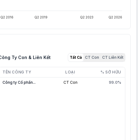
Q2 2016
Q2 2019
Q2 2023
Q2 2026
Công Ty Con & Liên Kết
Tất Cả
CT Con
CT Liên Kết
TÊN CÔNG TY
LOẠI
% SỞ HỮU
Công ty Cổ phần...
CT Con
99.0%