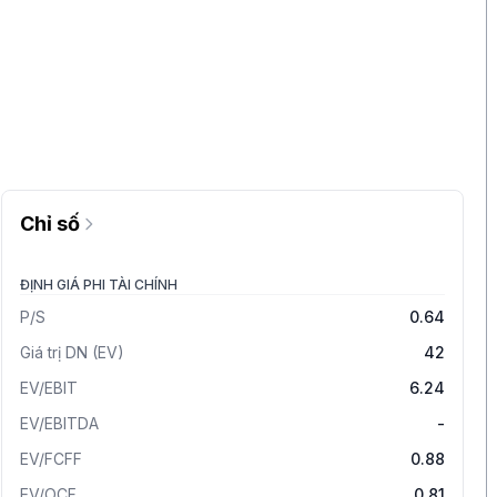
Chỉ số
ĐỊNH GIÁ PHI TÀI CHÍNH
P/S
0.64
Giá trị DN (EV)
42
EV/EBIT
6.24
EV/EBITDA
-
EV/FCFF
0.88
EV/OCF
0.81