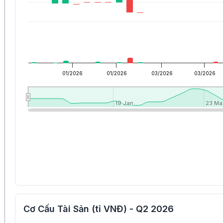
01/2026
01/2026
03/2026
03/2026
19 Jan
19 Jan
23 Ma
23 Ma
Cơ Cấu Tài Sản (tỉ VNĐ) - Q2 2026