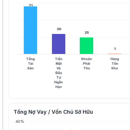
71
71
30
30
25
25
1
1
Tổng
Tiền
Khoản
Hàng
Tài
Mặt
Phải
Tồn
Sản
Và
Thu
Kho
Đầu
Tư
Ngắn
Hạn
Tổng Nợ Vay / Vốn Chủ Sở Hữu
40%