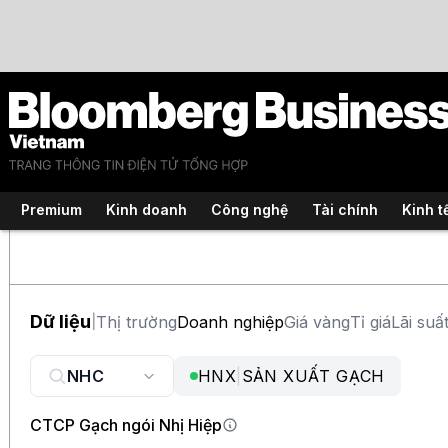
Premium
Kinh doanh
Công nghệ
Tài chính
Kinh t
Dữ liệu
Thị trường
Doanh nghiệp
Giá vàng
Tỉ giá
Lãi suấ
|
HNX
|
SẢN XUẤT GẠCH
CTCP Gạch ngói Nhị Hiệp