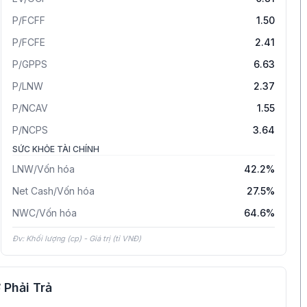
P/FCFF
1.50
P/FCFE
2.41
P/GPPS
6.63
P/LNW
2.37
P/NCAV
1.55
P/NCPS
3.64
SỨC KHỎE TÀI CHÍNH
LNW/Vốn hóa
42.2%
Net Cash/Vốn hóa
27.5%
NWC/Vốn hóa
64.6%
Đv: Khối lượng (cp) - Giá trị (tỉ VNĐ)
 Phải Trả