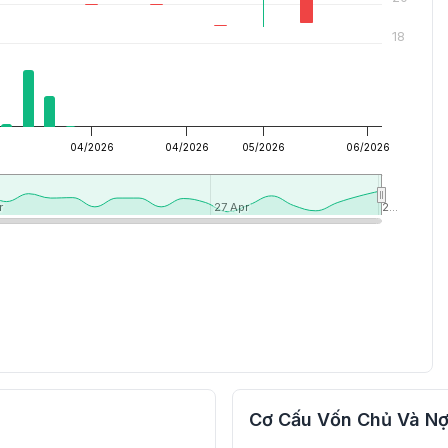
18
04/2026
04/2026
05/2026
06/2026
r
r
27 Apr
27 Apr
2…
2…
Cơ Cấu Vốn Chủ Và Nợ