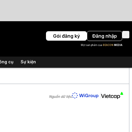
Gói đăng ký
Đăng nhập
Một sản phẩm của
BEACON
MEDIA
ông cụ
Sự kiện
Nguồn dữ liệu