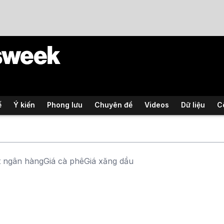
ế
Ý kiến
Phong lưu
Chuyên đề
Videos
Dữ liệu
C
t ngân hàng
Giá cà phê
Giá xăng dầu