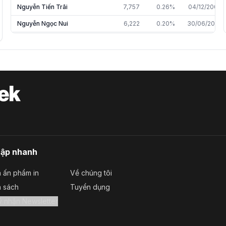
Nguyễn Tiến Trãi
7,757
0.26%
04/12/2009
Nguyễn Ngọc Nui
6,222
0.20%
30/06/2020
Phạm Tuấn Kiệt
2,289
0.08%
26/03/2010
Phan Thị Thuyên Hương
590
0.02%
30/06/2025
Nguyễn Thị Thiên Hương
295
0.01%
31/12/2013
Nguyễn Hồng Châu
190
0.01%
30/06/2025
cập nhanh
 ấn phẩm in
Về chúng tôi
a sách
Tuyển dụng
Đăng ký nhận Newsletter