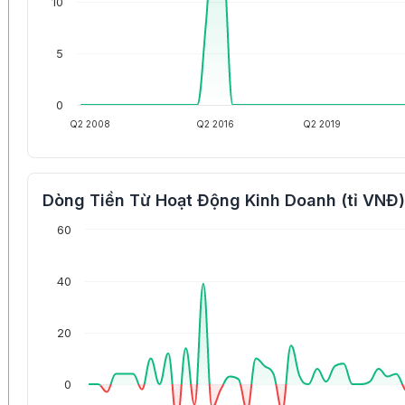
10
5
0
Q2 2008
Q2 2016
Q2 2019
Dòng Tiền Từ Hoạt Động Kinh Doanh (tỉ VNĐ)
60
40
20
0