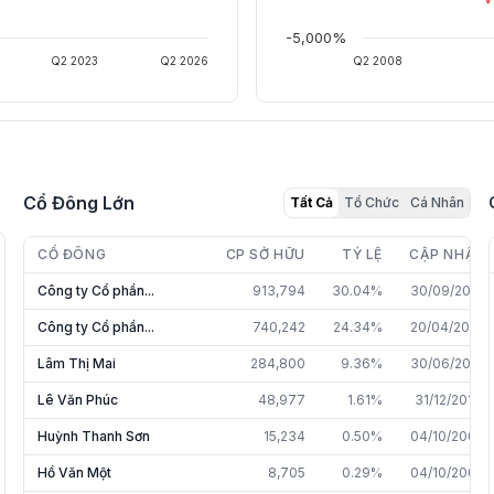
-5,000%
Q2 2023
Q2 2026
Q2 2008
Cổ Đông Lớn
Tất Cả
Tổ Chức
Cá Nhân
CỔ ĐÔNG
CP SỞ HỮU
TỶ LỆ
CẬP NHẬT
Công ty Cổ phần...
913,794
30.04%
30/09/2025
Công ty Cổ phần...
740,242
24.34%
20/04/2026
Lâm Thị Mai
284,800
9.36%
30/06/2025
Lê Văn Phúc
48,977
1.61%
31/12/2013
Huỳnh Thanh Sơn
15,234
0.50%
04/10/2009
Hồ Văn Một
8,705
0.29%
04/10/2009