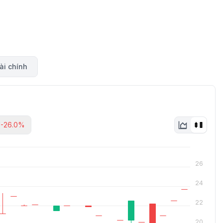
ài chính
Y
-26.0%
26
24
22
20