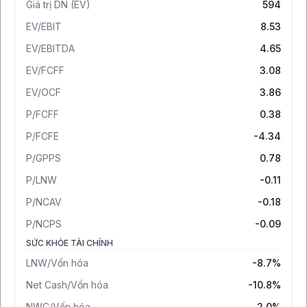
Giá trị DN (EV)
594
EV/EBIT
8.53
EV/EBITDA
4.65
EV/FCFF
3.08
EV/OCF
3.86
P/FCFF
0.38
P/FCFE
-4.34
P/GPPS
0.78
P/LNW
-0.11
P/NCAV
-0.18
P/NCPS
-0.09
SỨC KHỎE TÀI CHÍNH
LNW/Vốn hóa
-8.7%
Net Cash/Vốn hóa
-10.8%
NWC/Vốn hóa
2.0%