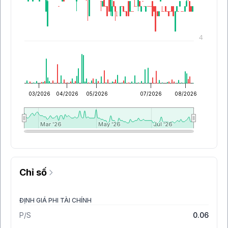
4
03/2026
04/2026
05/2026
07/2026
08/2026
Mar '26
Mar '26
May '26
May '26
Jul '26
Jul '26
Chỉ số
ĐỊNH GIÁ PHI TÀI CHÍNH
P/S
0.06