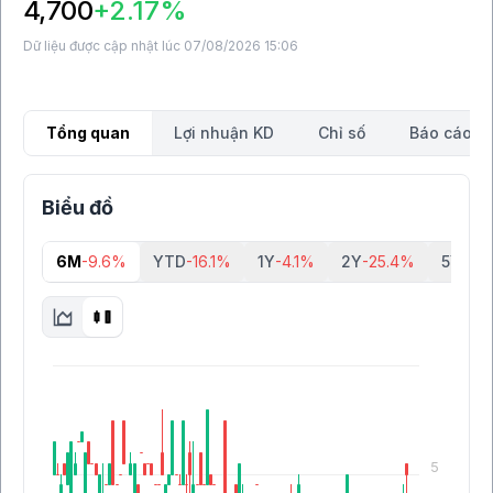
4,700
+2.17%
Dữ liệu được cập nhật lúc 07/08/2026 15:06
Tổng quan
Lợi nhuận KD
Chỉ số
Báo cáo tà
Biểu đồ
6M
-9.6%
YTD
-16.1%
1Y
-4.1%
2Y
-25.4%
5Y
-61
5