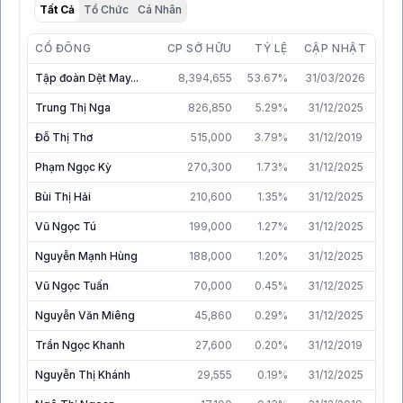
Tất Cả
Tổ Chức
Cá Nhân
CỔ ĐÔNG
CP SỞ HỮU
TỶ LỆ
CẬP NHẬT
Tập đoàn Dệt May...
8,394,655
53.67%
31/03/2026
Trung Thị Nga
826,850
5.29%
31/12/2025
Đỗ Thị Thơ
515,000
3.79%
31/12/2019
Phạm Ngọc Kỳ
270,300
1.73%
31/12/2025
Bùi Thị Hải
210,600
1.35%
31/12/2025
Vũ Ngọc Tú
199,000
1.27%
31/12/2025
Nguyễn Mạnh Hùng
188,000
1.20%
31/12/2025
Vũ Ngọc Tuấn
70,000
0.45%
31/12/2025
Nguyễn Văn Miêng
45,860
0.29%
31/12/2025
Trần Ngọc Khanh
27,600
0.20%
31/12/2019
Nguyễn Thị Khánh
29,555
0.19%
31/12/2025