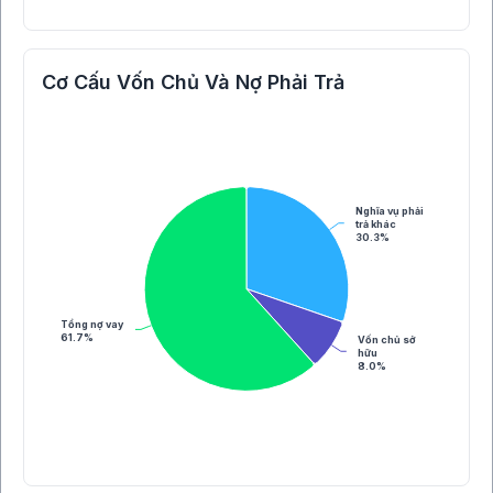
Cơ Cấu Vốn Chủ Và Nợ Phải Trả
Nghĩa vụ phải
trả khác
30.3%
Tổng nợ vay
61.7%
Vốn chủ sở
hữu
8.0%