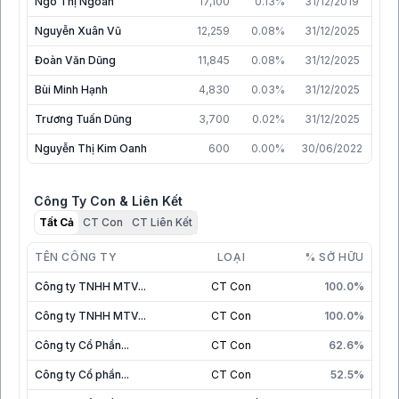
Ngô Thị Ngoan
17,100
0.13%
31/12/2019
Nguyễn Xuân Vũ
12,259
0.08%
31/12/2025
Đoàn Văn Dũng
11,845
0.08%
31/12/2025
Bùi Minh Hạnh
4,830
0.03%
31/12/2025
Trương Tuấn Dũng
3,700
0.02%
31/12/2025
Nguyễn Thị Kim Oanh
600
0.00%
30/06/2022
Công Ty Con & Liên Kết
Tất Cả
CT Con
CT Liên Kết
TÊN CÔNG TY
LOẠI
% SỞ HỮU
Công ty TNHH MTV...
CT Con
100.0%
Công ty TNHH MTV...
CT Con
100.0%
Công ty Cổ Phần...
CT Con
62.6%
Công ty Cổ phần...
CT Con
52.5%