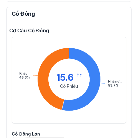
Cổ Đông
Cơ Cấu Cổ Đông
Khác
tr
15.6
46.3%
Nhà nư…
Cổ Phiếu
53.7%
Cổ Đông Lớn