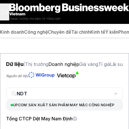
Kinh doanh
Công nghệ
Chuyên đề
Tài chính
Kinh tế
Ý kiến
Phon
Dữ liệu
Thị trường
Doanh nghiệp
Giá vàng
Tỉ giá
Lãi suất
|
Nguồn dữ liệu
UPCOM
|
SẢN XUẤT SẢN PHẨM MAY MẶC CÔNG NGHIỆP
Tổng CTCP Dệt May Nam Định