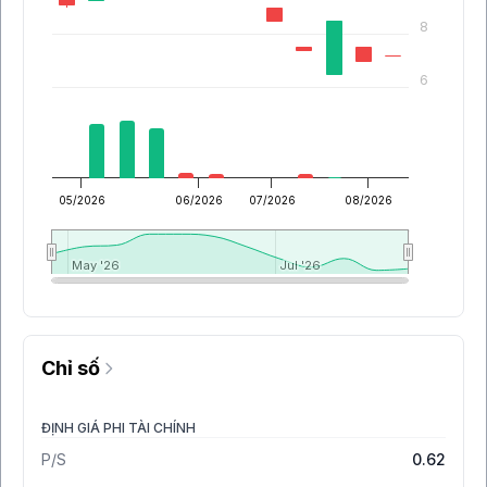
8
6
05/2026
06/2026
07/2026
08/2026
May '26
May '26
Jul '26
Jul '26
Chỉ số
ĐỊNH GIÁ PHI TÀI CHÍNH
P/S
0.62