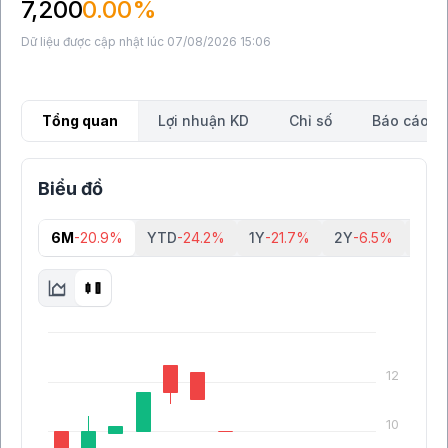
7,200
0.00%
Dữ liệu được cập nhật lúc 07/08/2026 15:06
Tổng quan
Lợi nhuận KD
Chỉ số
Báo cáo tà
Biểu đồ
6M
-20.9%
YTD
-24.2%
1Y
-21.7%
2Y
-6.5%
5Y
-
12
10