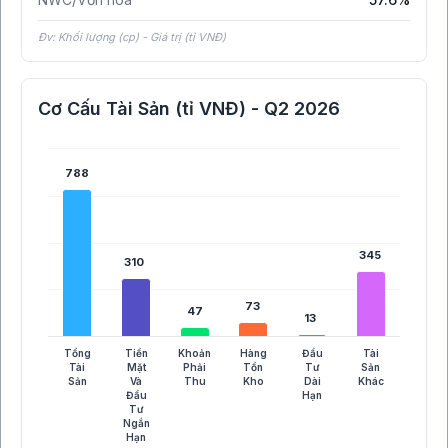
Đv: Khối lượng (cp) - Giá trị (tỉ VNĐ)
Cơ Cấu Tài Sản (tỉ VNĐ) - Q2 2026
788
788
345
345
310
310
73
73
47
47
13
13
Tổng
Tiền
Khoản
Hàng
Đầu
Tài
Tài
Mặt
Phải
Tồn
Tư
Sản
Sản
Và
Thu
Kho
Dài
Khác
Đầu
Hạn
Tư
Ngắn
Hạn