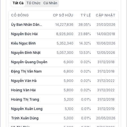
Tất Cả
Tổ Chức
Cá Nhân
CỔ ĐÔNG
CP SỞ HỮU
TỶ LỆ
CẬP NHẬT
Ủy Ban Nhân Dân...
14,227,836
38.05%
31/03/2026
Nguyễn Đức Hải
8,926,900
23.88%
14/09/2018
Kiều Ngọc Bình
5,352,340
14.32%
10/06/2026
Nguyễn Đình Nhật
5,057,300
13.53%
12/05/2026
Nguyễn Quang Duyên
6,900
0.02%
31/12/2018
Đặng Thị Vân Nam
6,800
0.02%
31/12/2018
Nguyễn Văn Hà
5,900
0.02%
31/12/2022
Hoàng Văn Hải
5,800
0.02%
31/12/2022
Hoàng Thị Trang
5,200
0.01%
31/12/2018
Nguyễn Xuân Long
5,100
0.01%
31/12/2019
Trịnh Xuân Dũng
5,000
0.01%
20/05/2026