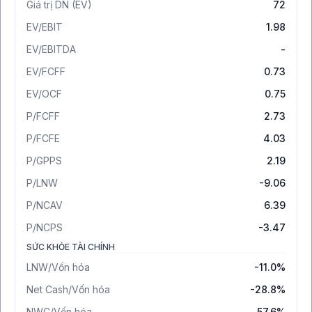
Giá trị DN (EV)
72
EV/EBIT
1.98
EV/EBITDA
-
EV/FCFF
0.73
EV/OCF
0.75
P/FCFF
2.73
P/FCFE
4.03
P/GPPS
2.19
P/LNW
-9.06
P/NCAV
6.39
P/NCPS
-3.47
SỨC KHỎE TÀI CHÍNH
LNW/Vốn hóa
-11.0%
Net Cash/Vốn hóa
-28.8%
NWC/Vốn hóa
57.6%