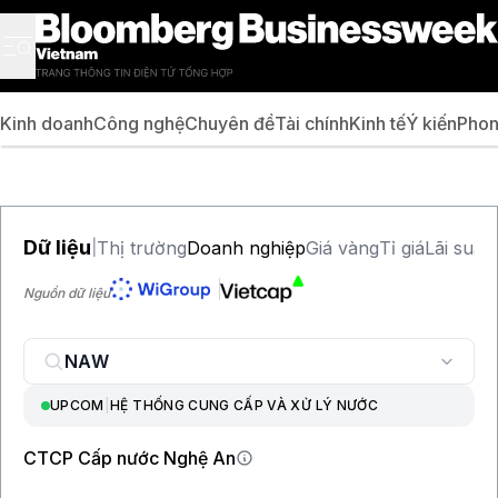
Kinh doanh
Công nghệ
Chuyên đề
Tài chính
Kinh tế
Ý kiến
Phon
Dữ liệu
Thị trường
Doanh nghiệp
Giá vàng
Tỉ giá
Lãi suất
|
Nguồn dữ liệu
UPCOM
|
HỆ THỐNG CUNG CẤP VÀ XỬ LÝ NƯỚC
CTCP Cấp nước Nghệ An