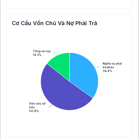
Cơ Cấu Vốn Chủ Và Nợ Phải Trả
Tổng nợ vay
14.3%
Nghĩa vụ phải
trả khác
34.9%
Vốn chủ sở
hữu
50.8%