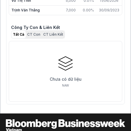
Võ Thị Thìn
5,000
0.01%
11/06/2026
Trịnh Văn Thắng
7,000
0.00%
30/09/2023
Công Ty Con & Liên Kết
Tất Cả
CT Con
CT Liên Kết
Chưa có dữ liệu
NAW