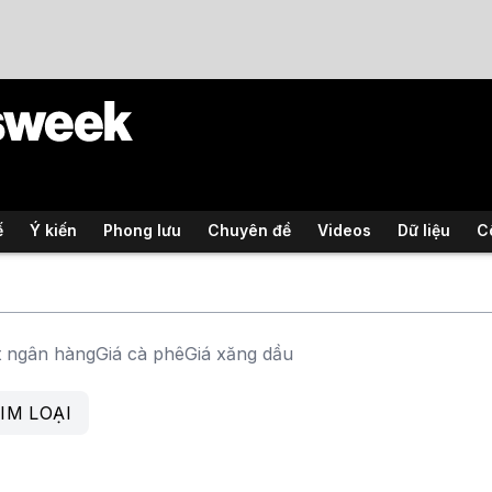
ế
Ý kiến
Phong lưu
Chuyên đề
Videos
Dữ liệu
C
t ngân hàng
Giá cà phê
Giá xăng dầu
IM LOẠI