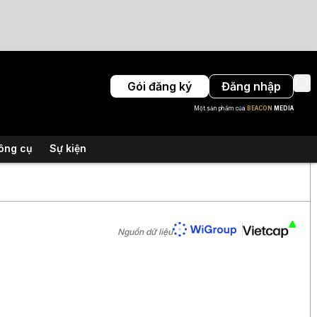
Gói đăng ký
Đăng nhập
Một sản phẩm của
BEACON
MEDIA
ông cụ
Sự kiện
Nguồn dữ liệu