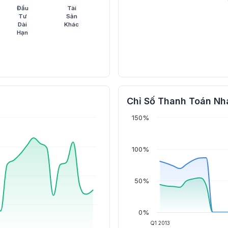
Đầu
Tài
Tư
Sản
Dài
Khác
Hạn
Chỉ Số Thanh Toán Nh
150%
100%
50%
0%
Q1 2013