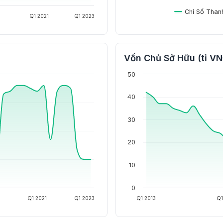
Chỉ Số Than
Q1 2021
Q1 2023
Vốn Chủ Sở Hữu (tỉ V
50
40
30
20
10
0
Q1 2021
Q1 2023
Q1 2013
Q1