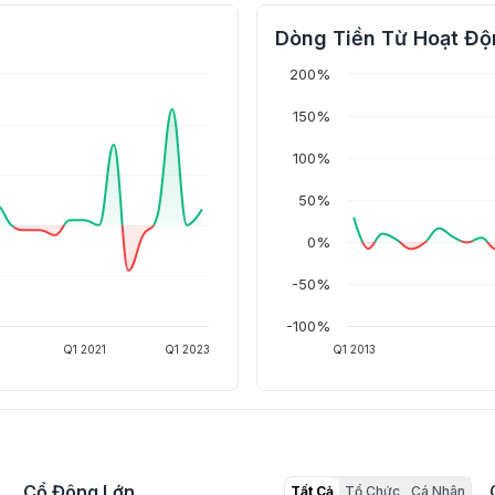
Dòng Tiền Từ Hoạt Độ
200%
150%
100%
50%
0%
-50%
-100%
Q1 2021
Q1 2023
Q1 2013
Cổ Đông Lớn
Tất Cả
Tổ Chức
Cá Nhân