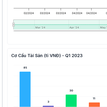
02/2024
03/2024
03/2024
04/2024
04/2024
Mar '24
Mar '24
Apr '24
Apr '24
May 
May 
Cơ Cấu Tài Sản (tỉ VNĐ) - Q1 2023
85
85
30
30
11
11
3
3