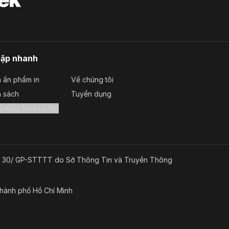
Lâm Thị Thanh Hải
9,760
0.28%
30/06/2023
cập nhanh
 ấn phẩm in
Về chúng tôi
a sách
Tuyển dụng
Đăng ký nhận Newsletter
g số 30/ GP-STTTT do Sở Thông Tin và Truyền Thông
Thành phố Hồ Chí Minh