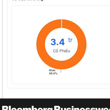
tr
3.4
Cổ Phiếu
Khác
99.6%