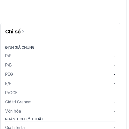
Chỉ số
ĐỊNH GIÁ CHUNG
P/E
-
P/B
-
PEG
-
E/P
-
P/OCF
-
Giá trị Graham
-
Vốn hóa
-
PHÂN TÍCH KỸ THUẬT
Giá hiện tại
-