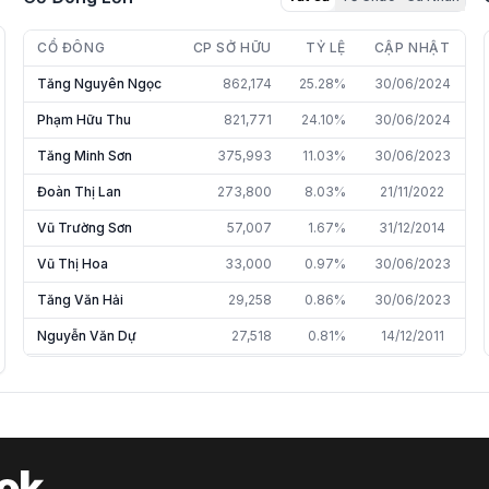
CỔ ĐÔNG
CP SỞ HỮU
TỶ LỆ
CẬP NHẬT
Tăng Nguyên Ngọc
862,174
25.28%
30/06/2024
Phạm Hữu Thu
821,771
24.10%
30/06/2024
Tăng Minh Sơn
375,993
11.03%
30/06/2023
Đoàn Thị Lan
273,800
8.03%
21/11/2022
Vũ Trường Sơn
57,007
1.67%
31/12/2014
Vũ Thị Hoa
33,000
0.97%
30/06/2023
Tăng Văn Hải
29,258
0.86%
30/06/2023
Nguyễn Văn Dự
27,518
0.81%
14/12/2011
Trần Thị Liên An
26,848
0.79%
31/12/2022
Đào Minh Sơn
19,160
0.56%
01/07/2010
Đặng Xuân Quản
15,257
0.45%
31/12/2014
Tăng Minh Hà
12,072
0.35%
30/06/2023