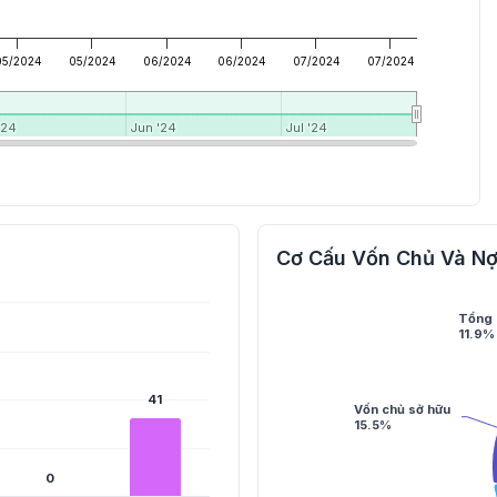
05/2024
05/2024
06/2024
06/2024
07/2024
07/2024
'24
'24
Jun '24
Jun '24
Jul '24
Jul '24
Cơ Cấu Vốn Chủ Và Nợ
Tổng 
11.9%
41
41
Vốn chủ sở hữu
15.5%
0
0