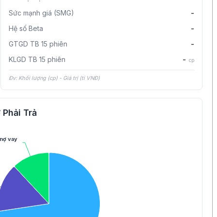
Sức mạnh giá (SMG)
-
Hệ số Beta
-
GTGD TB 15 phiên
-
KLGD TB 15 phiên
-
cp
Đv: Khối lượng (cp) - Giá trị (tỉ VNĐ)
 Phải Trả
nợ vay