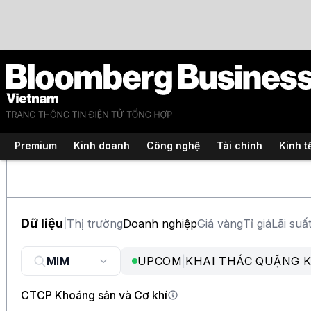
Premium
Kinh doanh
Công nghệ
Tài chính
Kinh t
Dữ liệu
Thị trường
Doanh nghiệp
Giá vàng
Tỉ giá
Lãi suấ
|
UPCOM
|
KHAI THÁC QUẶNG K
CTCP Khoáng sản và Cơ khí