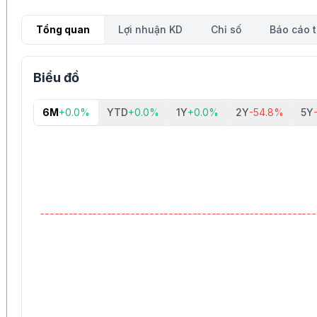
Tổng quan
Lợi nhuận KD
Chỉ số
Báo cáo t
Biểu đồ
6M
+0.0%
YTD
+0.0%
1Y
+0.0%
2Y
-54.8%
5Y