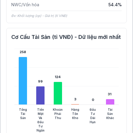
NWC/Vốn hóa
54.4%
Đv: Khối lượng (cp) - Giá trị (tỉ VNĐ)
Cơ Cấu Tài Sản (tỉ VNĐ) - Dữ liệu mới nhất
258
258
124
124
99
99
31
31
3
3
0
0
Tổng
Tiền
Khoản
Hàng
Đầu
Tài
Tài
Mặt
Phải
Tồn
Tư
Sản
Sản
Và
Thu
Kho
Dài
Khác
Đầu
Hạn
Tư
Ngắn