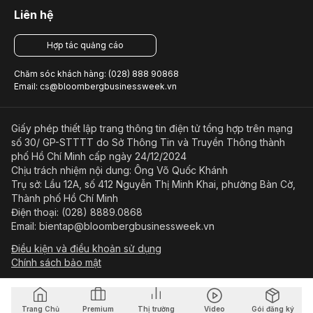
Liên hệ
Hợp tác quảng cáo
Chăm sóc khách hàng: (028) 888 90868
Email: cs@bloombergbusinessweek.vn
Giấy phép thiết lập trang thông tin điện tử tổng hợp trên mạng
số 30/ GP-STTTT do Sở Thông Tin và Truyền Thông thành
phố Hồ Chí Minh cấp ngày 24/12/2024
Chịu trách nhiệm nội dung: Ông Võ Quốc Khánh
Trụ sở: Lầu 12A, số 412 Nguyễn Thị Minh Khai, phường Bàn Cờ,
Thành phố Hồ Chí Minh
Điện thoại: (028) 8889.0868
Email: bientap@bloombergbusinessweek.vn
Điều kiện và điều khoản sử dụng
Chính sách bảo mật
© Copyright 2023-2026 Công ty Cổ phần Beacon Asia Media
Trang Chủ
Premium
Thị trường
Video
Gói đăng ký