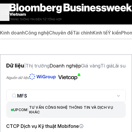
Kinh doanh
Công nghệ
Chuyên đề
Tài chính
Kinh tế
Ý kiến
Phon
Dữ liệu
Thị trường
Doanh nghiệp
Giá vàng
Tỉ giá
Lãi suất
|
Nguồn dữ liệu
TƯ VẤN CÔNG NGHỆ THÔNG TIN VÀ DỊCH VỤ
UPCOM
|
KHÁC
CTCP Dịch vụ Kỹ thuật Mobifone