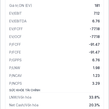
Giá trị DN (EV)
181
EV/EBIT
7.12
EV/EBITDA
6.76
EV/FCFF
-77.18
EV/OCF
-77.18
P/FCFF
-91.47
P/FCFE
-91.47
P/GPPS
6.76
P/LNW
1.98
P/NCAV
1.23
P/NCPS
3.29
SỨC KHỎE TÀI CHÍNH
LNW/Vốn hóa
33.8%
Net Cash/Vốn hóa
20.3%