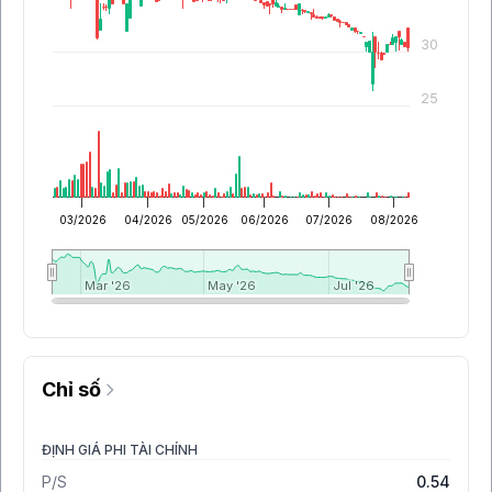
30
25
03/2026
04/2026
05/2026
06/2026
07/2026
08/2026
Mar '26
Mar '26
May '26
May '26
Jul '26
Jul '26
Chỉ số
ĐỊNH GIÁ PHI TÀI CHÍNH
P/S
0.54