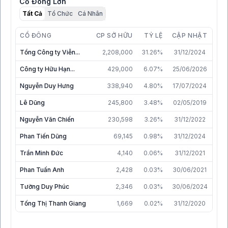
Cổ Đông Lớn
Tất Cả
Tổ Chức
Cá Nhân
CỔ ĐÔNG
CP SỞ HỮU
TỶ LỆ
CẬP NHẬT
Tổng Công ty Viễn...
2,208,000
31.26%
31/12/2024
Công ty Hữu Hạn...
429,000
6.07%
25/06/2026
Nguyễn Duy Hưng
338,940
4.80%
17/07/2024
Lê Dũng
245,800
3.48%
02/05/2019
Nguyễn Văn Chiến
230,598
3.26%
31/12/2022
Phan Tiến Dũng
69,145
0.98%
31/12/2024
Trần Minh Đức
4,140
0.06%
31/12/2021
Phan Tuấn Anh
2,428
0.03%
30/06/2021
Tường Duy Phúc
2,346
0.03%
30/06/2024
Tống Thị Thanh Giang
1,669
0.02%
31/12/2020