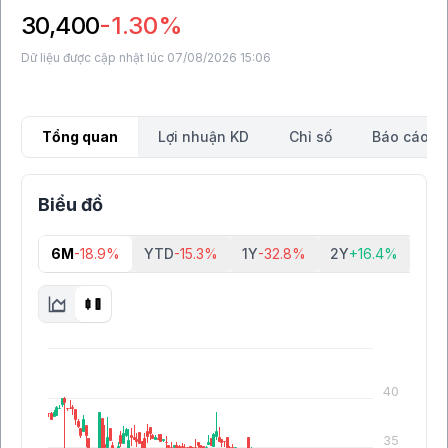
30,400
-1.30%
Dữ liệu được cập nhật lúc 07/08/2026 15:06
Tổng quan
Lợi nhuận KD
Chỉ số
Báo cáo tà
Biểu đồ
6M
-18.9%
YTD
-15.3%
1Y
-32.8%
2Y
+16.4%
5Y
40
35