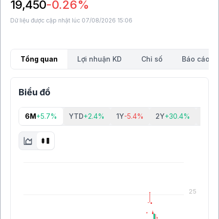
19,450
-0.26%
Dữ liệu được cập nhật lúc 07/08/2026 15:06
Tổng quan
Lợi nhuận KD
Chỉ số
Báo cáo tà
Biểu đồ
6M
+5.7%
YTD
+2.4%
1Y
-5.4%
2Y
+30.4%
5Y
+6
25