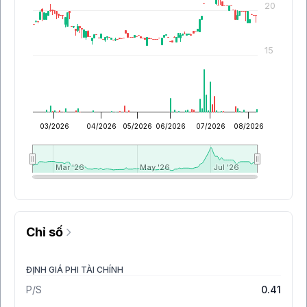
20
15
03/2026
04/2026
05/2026
06/2026
07/2026
08/2026
Mar '26
Mar '26
May '26
May '26
Jul '26
Jul '26
Chỉ số
ĐỊNH GIÁ PHI TÀI CHÍNH
P/S
0.41