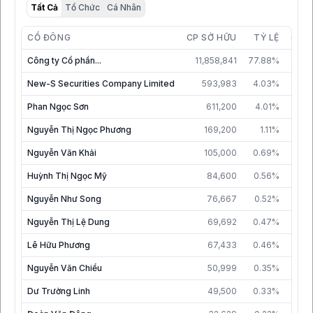
Tất Cả
Tổ Chức
Cá Nhân
CỔ ĐÔNG
CP SỞ HỮU
TỶ LỆ
CẬP
Công ty Cổ phần...
11,858,841
77.88%
31/0
New-S Securities Company Limited
593,983
4.03%
31/1
Phan Ngọc Sơn
611,200
4.01%
31/1
Nguyễn Thị Ngọc Phương
169,200
1.11%
31/1
Nguyễn Văn Khải
105,000
0.69%
31/1
Huỳnh Thị Ngọc Mỹ
84,600
0.56%
31/1
Nguyễn Như Song
76,667
0.52%
31/1
Nguyễn Thị Lệ Dung
69,692
0.47%
31/1
Lê Hữu Phương
67,433
0.46%
31/1
Nguyễn Văn Chiểu
50,999
0.35%
17/1
Dư Trường Linh
49,500
0.33%
31/1