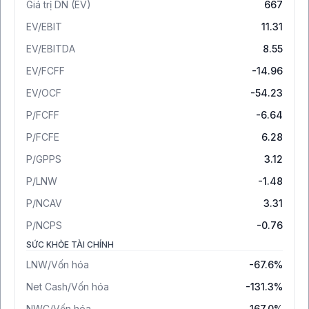
Giá trị DN (EV)
667
EV/EBIT
11.31
EV/EBITDA
8.55
EV/FCFF
-14.96
EV/OCF
-54.23
P/FCFF
-6.64
P/FCFE
6.28
P/GPPS
3.12
P/LNW
-1.48
P/NCAV
3.31
P/NCPS
-0.76
SỨC KHỎE TÀI CHÍNH
LNW/Vốn hóa
-67.6%
Net Cash/Vốn hóa
-131.3%
NWC/Vốn hóa
167.0%