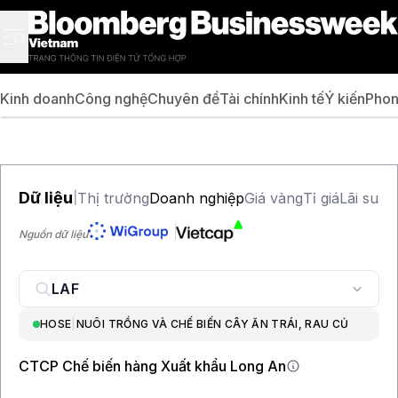
Kinh doanh
Công nghệ
Chuyên đề
Tài chính
Kinh tế
Ý kiến
Phon
Dữ liệu
Thị trường
Doanh nghiệp
Giá vàng
Tỉ giá
Lãi suất
|
Nguồn dữ liệu
HOSE
|
NUÔI TRỒNG VÀ CHẾ BIẾN CÂY ĂN TRÁI, RAU CỦ
CTCP Chế biến hàng Xuất khẩu Long An