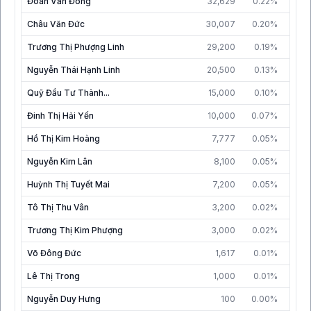
Đoàn Văn Đông
32,629
0.22%
31/1
Châu Văn Đức
30,007
0.20%
31/1
Trương Thị Phượng Linh
29,200
0.19%
31/1
Nguyễn Thái Hạnh Linh
20,500
0.13%
30/0
Quỹ Đầu Tư Thành...
15,000
0.10%
31/1
Đinh Thị Hải Yến
10,000
0.07%
31/1
Hồ Thị Kim Hoàng
7,777
0.05%
31/1
Nguyễn Kim Lân
8,100
0.05%
31/1
Huỳnh Thị Tuyết Mai
7,200
0.05%
31/1
Tô Thị Thu Vân
3,200
0.02%
10/0
Trương Thị Kim Phượng
3,000
0.02%
31/1
Võ Đông Đức
1,617
0.01%
08/0
Lê Thị Trong
1,000
0.01%
31/1
Nguyễn Duy Hưng
100
0.00%
31/1