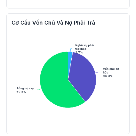
Cơ Cấu Vốn Chủ Và Nợ Phải Trả
Nghĩa vụ phải
trả khác
2.7%
Vốn chủ sở
hữu
36.8%
Tổng nợ vay
60.5%