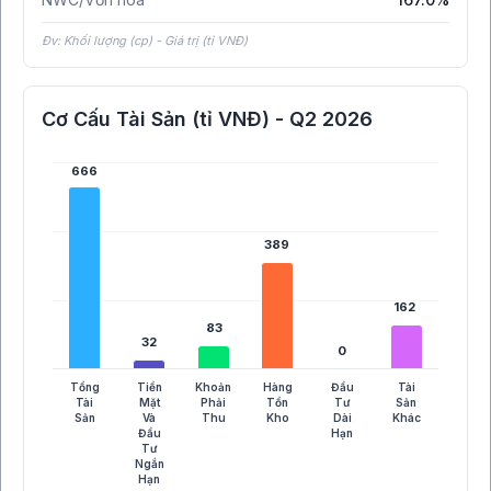
Đv: Khối lượng (cp) - Giá trị (tỉ VNĐ)
Cơ Cấu Tài Sản (tỉ VNĐ) - Q2 2026
666
666
389
389
162
162
83
83
32
32
0
0
Tổng
Tiền
Khoản
Hàng
Đầu
Tài
Tài
Mặt
Phải
Tồn
Tư
Sản
Sản
Và
Thu
Kho
Dài
Khác
Đầu
Hạn
Tư
Ngắn
Hạn