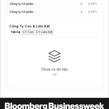
Công ty Cổ phần...
6
0.00%
14/0
Công ty Cổ phần...
4
0.00%
06/0
Công Ty Con & Liên Kết
Tất Cả
CT Con
CT Liên Kết
Chưa có dữ liệu
LAF