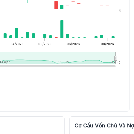
5
04/2026
06/2026
06/2026
08/2026
13 Apr
13 Apr
15 Jun
15 Jun
3 Aug
3 Aug
Cơ Cấu Vốn Chủ Và Nợ