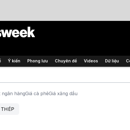
ế
Ý kiến
Phong lưu
Chuyên đề
Videos
Dữ liệu
C
t ngân hàng
Giá cà phê
Giá xăng dầu
 THÉP