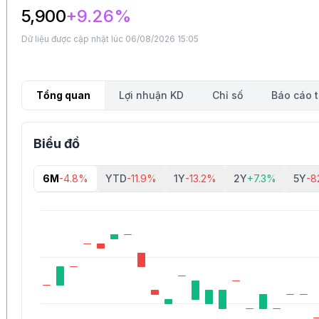
5,900
+9.26%
Dữ liệu được cập nhật lúc 06/08/2026 15:05
Tổng quan
Lợi nhuận KD
Chỉ số
Báo cáo t
Biểu đồ
6M
-4.8%
YTD
-11.9%
1Y
-13.2%
2Y
+7.3%
5Y
-8