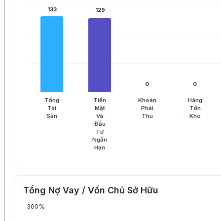
133
133
129
129
0
0
0
0
Tổng
Tiền
Khoản
Hàng
Tài
Mặt
Phải
Tồn
Sản
Và
Thu
Kho
Đầu
Tư
Ngắn
Hạn
Tổng Nợ Vay / Vốn Chủ Sở Hữu
300%