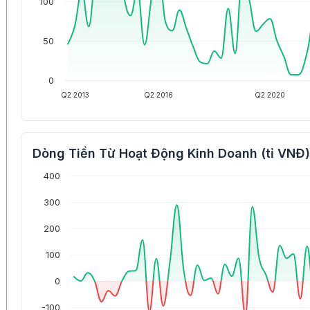
100
50
0
Q2 2013
Q2 2016
Q2 2020
Dòng Tiền Từ Hoạt Động Kinh Doanh (tỉ VNĐ)
400
300
200
100
0
-100