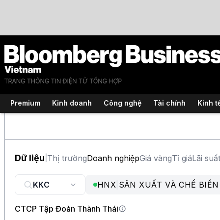
Premium
Kinh doanh
Công nghệ
Tài chính
Kinh t
Dữ liệu
Thị trường
Doanh nghiệp
Giá vàng
Tỉ giá
Lãi suấ
|
HNX
|
SẢN XUẤT VÀ CHẾ BIẾN
CTCP Tập Đoàn Thành Thái