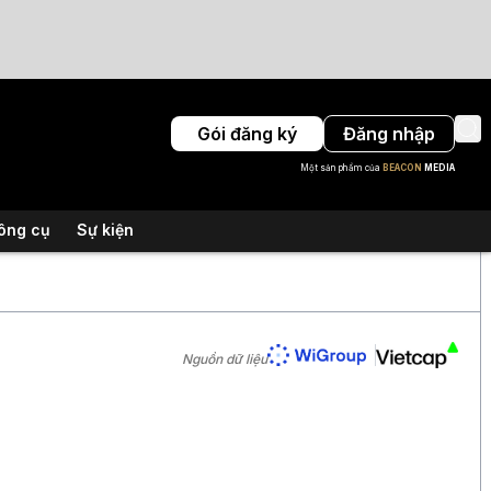
Gói đăng ký
Đăng nhập
Một sản phẩm của
BEACON
MEDIA
ông cụ
Sự kiện
Nguồn dữ liệu