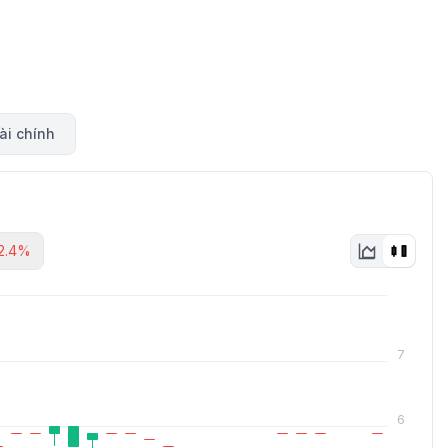
ài chính
2.4%
7
6