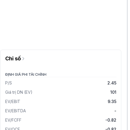
Chỉ số
ĐỊNH GIÁ PHI TÀI CHÍNH
P/S
2.45
Giá trị DN (EV)
101
EV/EBIT
9.35
EV/EBITDA
-
EV/FCFF
-0.82
EV/OCF
-0.82