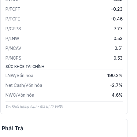
P/FCFF
-0.23
P/FCFE
-0.46
P/GPPS
7.77
P/LNW
0.53
P/NCAV
0.51
P/NCPS
0.53
SỨC KHỎE TÀI CHÍNH
LNW/Vốn hóa
190.2%
Net Cash/Vốn hóa
-2.7%
NWC/Vốn hóa
4.6%
Đv: Khối lượng (cp) - Giá trị (tỉ VNĐ)
 Phải Trả