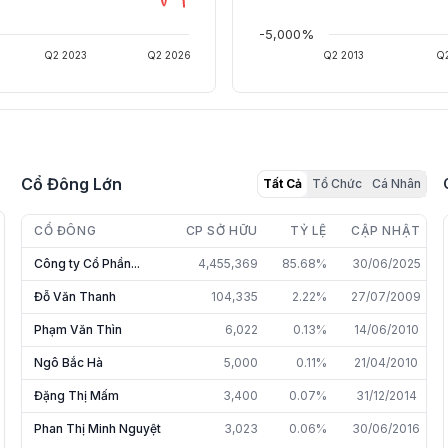
-5,000%
Q2 2023
Q2 2026
Q2 2013
Q2
Cổ Đông Lớn
Tất Cả
Tổ Chức
Cá Nhân
CỔ ĐÔNG
CP SỞ HỮU
TỶ LỆ
CẬP NHẬT
Công ty Cổ Phần...
4,455,369
85.68%
30/06/2025
Đỗ Văn Thanh
104,335
2.22%
27/07/2009
Phạm Văn Thìn
6,022
0.13%
14/06/2010
Ngô Bắc Hà
5,000
0.11%
21/04/2010
Đặng Thị Mấm
3,400
0.07%
31/12/2014
Phan Thị Minh Nguyệt
3,023
0.06%
30/06/2016