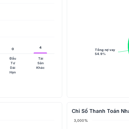
4
4
0
0
Tổng nợ vay
54.9%
Đầu
Tài
Tư
Sản
Dài
Khác
Hạn
Chỉ Số Thanh Toán Nh
3,000%