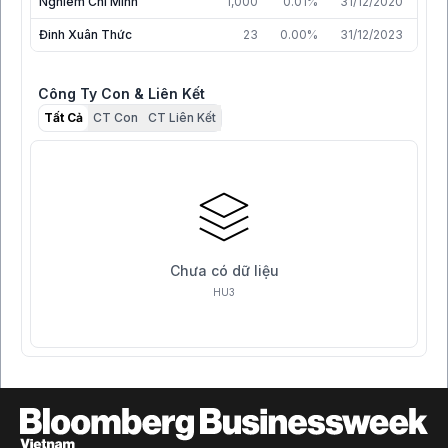
Nghiêm Chí Minh
1,000
0.01%
31/12/2020
Đinh Xuân Thức
23
0.00%
31/12/2023
Công Ty Con & Liên Kết
Tất Cả
CT Con
CT Liên Kết
Chưa có dữ liệu
HU3