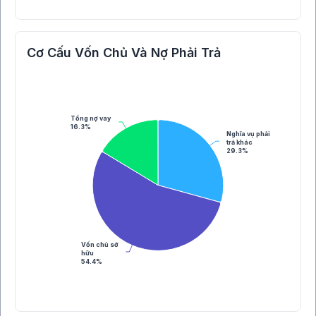
Cơ Cấu Vốn Chủ Và Nợ Phải Trả
Tổng nợ vay
16.3%
Nghĩa vụ phải
trả khác
29.3%
Vốn chủ sở
hữu
54.4%