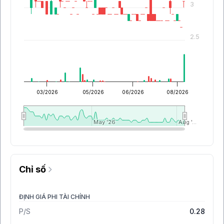
3
2.5
03/2026
05/2026
06/2026
08/2026
May '26
May '26
Aug '…
Aug '…
Chỉ số
ĐỊNH GIÁ PHI TÀI CHÍNH
P/S
0.28