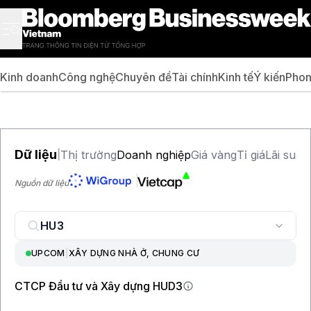
Kinh doanh
Công nghệ
Chuyên đề
Tài chính
Kinh tế
Ý kiến
Phon
Dữ liệu
Thị trường
Doanh nghiệp
Giá vàng
Tỉ giá
Lãi suất
|
Nguồn dữ liệu
UPCOM
|
XÂY DỰNG NHÀ Ở, CHUNG CƯ
CTCP Đầu tư và Xây dựng HUD3