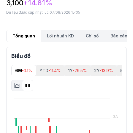
3,100
+14.81%
Dữ liệu được cập nhật lúc 07/08/2026 15:05
Tổng quan
Lợi nhuận KD
Chỉ số
Báo cáo tà
Biểu đồ
6M
-3.1%
YTD
-11.4%
1Y
-29.5%
2Y
-13.9%
5Y
-54
3.5