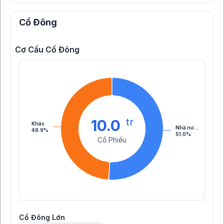
Cổ Đông
Cơ Cấu Cổ Đông
tr
10.0
Khác
Nhà nư…
48.9%
51.0%
Cổ Phiếu
Cổ Đông Lớn