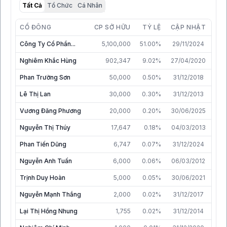
Tất Cả
Tổ Chức
Cá Nhân
CỔ ĐÔNG
CP SỞ HỮU
TỶ LỆ
CẬP NHẬT
Công Ty Cổ Phần...
5,100,000
51.00%
29/11/2024
Nghiêm Khắc Hùng
902,347
9.02%
27/04/2020
Phan Trường Sơn
50,000
0.50%
31/12/2018
Lê Thị Lan
30,000
0.30%
31/12/2013
Vương Đăng Phương
20,000
0.20%
30/06/2025
Nguyễn Thị Thúy
17,647
0.18%
04/03/2013
Phan Tiến Dũng
6,747
0.07%
31/12/2024
Nguyễn Anh Tuấn
6,000
0.06%
06/03/2012
Trịnh Duy Hoàn
5,000
0.05%
30/06/2021
Nguyễn Mạnh Thắng
2,000
0.02%
31/12/2017
Lại Thị Hồng Nhung
1,755
0.02%
31/12/2014