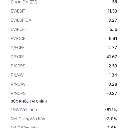
Giá trị DN (EV)
58
EV/EBIT
11.53
EV/EBITDA
8.27
EV/FCFF
5.16
EV/OCF
6.41
P/FCFF
2.77
P/FCFE
41.67
P/GPPS
2.53
P/LNW
-1.34
P/NCAV
0.28
P/NCPS
-0.27
SỨC KHỎE TÀI CHÍNH
LNW/Vốn hóa
-61.1%
Net Cash/Vốn hóa
-3.0%
NWC/Vốn hóa
3.8%