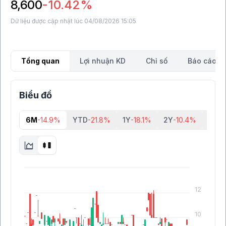
8,600
-10.42%
Dữ liệu được cập nhật lúc 04/08/2026 15:05
Tổng quan
Lợi nhuận KD
Chỉ số
Báo cáo tà
Biểu đồ
6M
-14.9%
YTD
-21.8%
1Y
-18.1%
2Y
-10.4%
5Y
-5
12
10