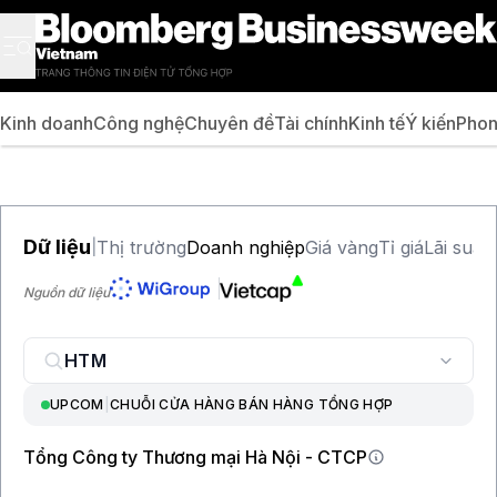
Kinh doanh
Công nghệ
Chuyên đề
Tài chính
Kinh tế
Ý kiến
Phon
Dữ liệu
Thị trường
Doanh nghiệp
Giá vàng
Tỉ giá
Lãi suất
|
Nguồn dữ liệu
UPCOM
|
CHUỖI CỬA HÀNG BÁN HÀNG TỔNG HỢP
Tổng Công ty Thương mại Hà Nội - CTCP