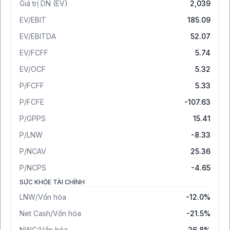
Giá trị DN (EV)
2,039
EV/EBIT
185.09
EV/EBITDA
52.07
EV/FCFF
5.74
EV/OCF
5.32
P/FCFF
5.33
P/FCFE
-107.63
P/GPPS
15.41
P/LNW
-8.33
P/NCAV
25.36
P/NCPS
-4.65
SỨC KHỎE TÀI CHÍNH
LNW/Vốn hóa
-12.0%
Net Cash/Vốn hóa
-21.5%
NWC/Vốn hóa
26.8%