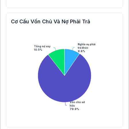
Cơ Cấu Vốn Chủ Và Nợ Phải Trả
Nghĩa vụ phải
Tổng nợ vay
trả khác
10.5%
9.6%
Vốn chủ sở
hữu
79.9%