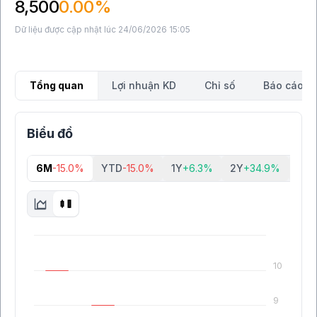
8,500
0.00%
Dữ liệu được cập nhật lúc 24/06/2026 15:05
Tổng quan
Lợi nhuận KD
Chỉ số
Báo cáo tà
Biểu đồ
6M
-15.0%
YTD
-15.0%
1Y
+6.3%
2Y
+34.9%
5Y
-
10
9