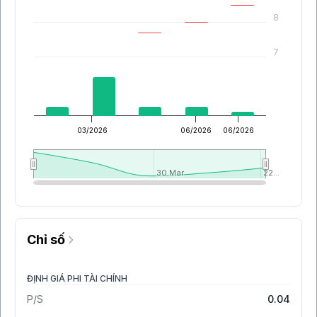
8
7
03/2026
06/2026
06/2026
30 Mar
30 Mar
22…
22…
Chỉ số
ĐỊNH GIÁ PHI TÀI CHÍNH
P/S
0.04