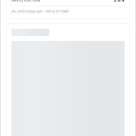
Đv: Khối lượng (cp) - Giá trị (tỉ VNĐ)