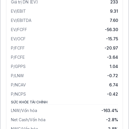
Giá trị DN (EV)
233
EV/EBIT
9.31
EV/EBITDA
7.60
EV/FCFF
-56.30
EV/OCF
-15.75
P/FCFF
-20.97
P/FCFE
-3.64
P/GPPS
1.04
P/LNW
-0.72
P/NCAV
6.74
P/NCPS
-0.42
SỨC KHỎE TÀI CHÍNH
LNW/Vốn hóa
-163.4%
Net Cash/Vốn hóa
-2.8%
NWC/Vốn hóa
2.8%