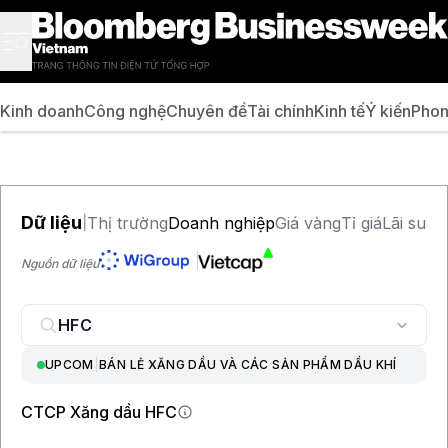
Kinh doanh
Công nghệ
Chuyên đề
Tài chính
Kinh tế
Ý kiến
Phon
Dữ liệu
Thị trường
Doanh nghiệp
Giá vàng
Tỉ giá
Lãi suất
|
Nguồn dữ liệu
UPCOM
|
BÁN LẺ XĂNG DẦU VÀ CÁC SẢN PHẨM DẦU KHÍ
CTCP Xăng dầu HFC