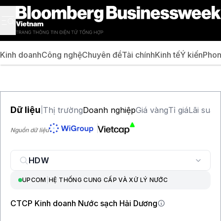
Kinh doanh
Công nghệ
Chuyên đề
Tài chính
Kinh tế
Ý kiến
Phon
Dữ liệu
Thị trường
Doanh nghiệp
Giá vàng
Tỉ giá
Lãi suất
|
Nguồn dữ liệu
UPCOM
|
HỆ THỐNG CUNG CẤP VÀ XỬ LÝ NƯỚC
CTCP Kinh doanh Nước sạch Hải Dương