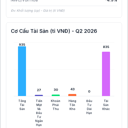
Đv: Khối lượng (cp) - Giá trị (tỉ VNĐ)
Cơ Cấu Tài Sản (tỉ VNĐ) - Q2 2026
935
935
835
835
43
43
30
30
27
27
0
0
Tổng
Tiền
Khoản
Hàng
Đầu
Tài
Tài
Mặt
Phải
Tồn
Tư
Sản
Sản
Và
Thu
Kho
Dài
Khác
Đầu
Hạn
Tư
Ngắn
Hạn