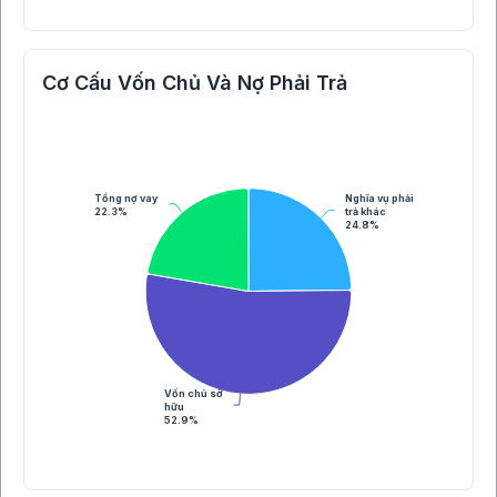
Cơ Cấu Vốn Chủ Và Nợ Phải Trả
Tổng nợ vay
Nghĩa vụ phải
22.3%
trả khác
24.8%
Vốn chủ sở
hữu
52.9%