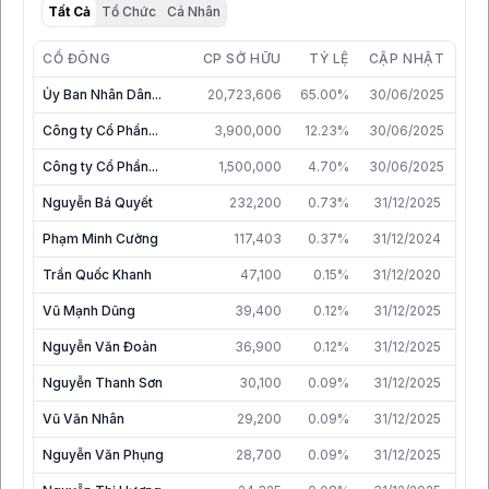
Tất Cả
Tổ Chức
Cá Nhân
CỔ ĐÔNG
CP SỞ HỮU
TỶ LỆ
CẬP NHẬT
Ủy Ban Nhân Dân...
20,723,606
65.00%
30/06/2025
Công ty Cổ Phần...
3,900,000
12.23%
30/06/2025
Công ty Cổ Phần...
1,500,000
4.70%
30/06/2025
Nguyễn Bá Quyết
232,200
0.73%
31/12/2025
Phạm Minh Cường
117,403
0.37%
31/12/2024
Trần Quốc Khanh
47,100
0.15%
31/12/2020
Vũ Mạnh Dũng
39,400
0.12%
31/12/2025
Nguyễn Văn Đoàn
36,900
0.12%
31/12/2025
Nguyễn Thanh Sơn
30,100
0.09%
31/12/2025
Vũ Văn Nhân
29,200
0.09%
31/12/2025
Nguyễn Văn Phụng
28,700
0.09%
31/12/2025