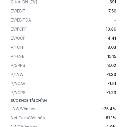
Giá trị DN (EV)
691
EV/EBIT
7.50
EV/EBITDA
-
EV/FCFF
10.89
EV/OCF
4.41
P/FCFF
8.03
P/FCFE
15.15
P/GPPS
3.02
P/LNW
-1.33
P/NCAV
-1.51
P/NCPS
-1.23
SỨC KHỎE TÀI CHÍNH
LNW/Vốn hóa
-75.4%
Net Cash/Vốn hóa
-81.1%
NWC/Vốn hóa
-4.9%