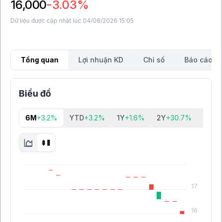
16,000
-3.03%
Dữ liệu được cập nhật lúc 04/08/2026 15:05
Tổng quan
Lợi nhuận KD
Chỉ số
Báo cáo tà
Biểu đồ
6M
+3.2%
YTD
+3.2%
1Y
+1.6%
2Y
+30.7%
5Y
+5
17
16