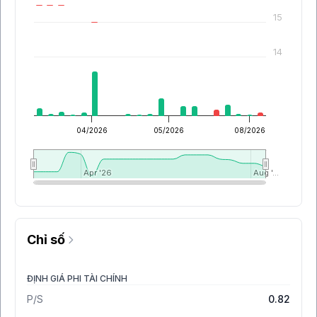
15
14
04/2026
05/2026
08/2026
Apr '26
Apr '26
Aug '…
Aug '…
Chỉ số
ĐỊNH GIÁ PHI TÀI CHÍNH
P/S
0.82