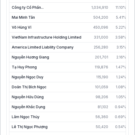
Công ty Cổ Phần...
1,034,910
11.10%
3
Mai Minh Tân
504,200
5.41%
3
Võ Hùng Vĩ
450,096
5.22%
2
VietNam Infrastructure Holding Limited
331,000
3.58%
1
America Limited Liability Company
256,280
3.15%
1
Nguyễn Hương Giang
201,701
2.16%
3
Tạ Huy Phong
119,876
1.47%
3
Nguyễn Ngọc Duy
115,190
1.24%
3
Doãn Thị Bích Ngọc
101,059
1.08%
3
Nguyễn Hữu Dũng
98,206
1.05%
3
Nguyễn Khắc Dụng
81,102
0.94%
2
Lâm Ngọc Thủy
56,360
0.69%
3
Lê Thị Ngọc Phượng
50,420
0.54%
3