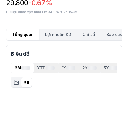
29,800
-0.67%
Dữ liệu được cập nhật lúc 04/08/2026 15:05
Tổng quan
Lợi nhuận KD
Chỉ số
Báo cáo tà
Biểu đồ
6M
YTD
1Y
2Y
5Y