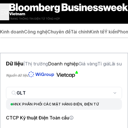
Kinh doanh
Công nghệ
Chuyên đề
Tài chính
Kinh tế
Ý kiến
Phon
Dữ liệu
Thị trường
Doanh nghiệp
Giá vàng
Tỉ giá
Lãi suất
|
Nguồn dữ liệu
HNX
|
PHÂN PHỐI CÁC MẶT HÀNG ĐIỆN, ĐIỆN TỬ
CTCP Kỹ thuật Điện Toàn cầu