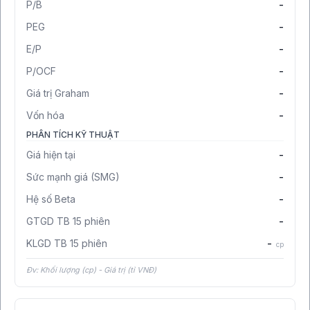
P/B
-
PEG
-
E/P
-
P/OCF
-
Giá trị Graham
-
Vốn hóa
-
PHÂN TÍCH KỸ THUẬT
Giá hiện tại
-
Sức mạnh giá (SMG)
-
Hệ số Beta
-
GTGD TB 15 phiên
-
KLGD TB 15 phiên
-
cp
Đv: Khối lượng (cp) - Giá trị (tỉ VNĐ)