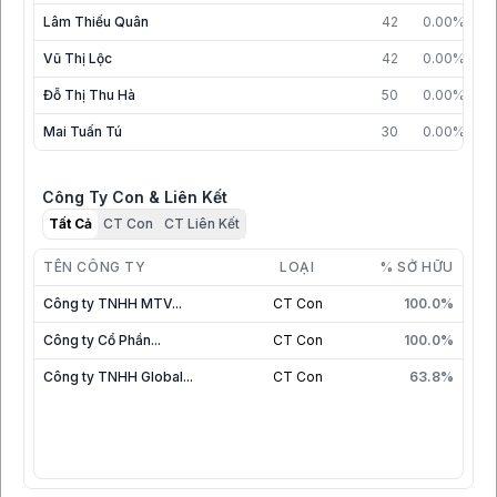
Lâm Thiếu Quân
42
0.00%
3
Vũ Thị Lộc
42
0.00%
0
Đỗ Thị Thu Hà
50
0.00%
3
Mai Tuấn Tú
30
0.00%
3
Công Ty Con & Liên Kết
Tất Cả
CT Con
CT Liên Kết
TÊN CÔNG TY
LOẠI
% SỞ HỮU
Công ty TNHH MTV...
CT Con
100.0%
Công ty Cổ Phần...
CT Con
100.0%
Công ty TNHH Global...
CT Con
63.8%