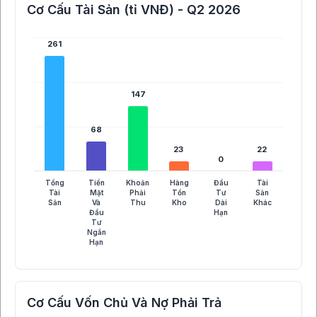
Cơ Cấu Tài Sản (tỉ VNĐ) - Q2 2026
261
261
147
147
68
68
23
23
22
22
0
0
Tổng
Tiền
Khoản
Hàng
Đầu
Tài
Tài
Mặt
Phải
Tồn
Tư
Sản
Sản
Và
Thu
Kho
Dài
Khác
Đầu
Hạn
Tư
Ngắn
Hạn
Cơ Cấu Vốn Chủ Và Nợ Phải Trả