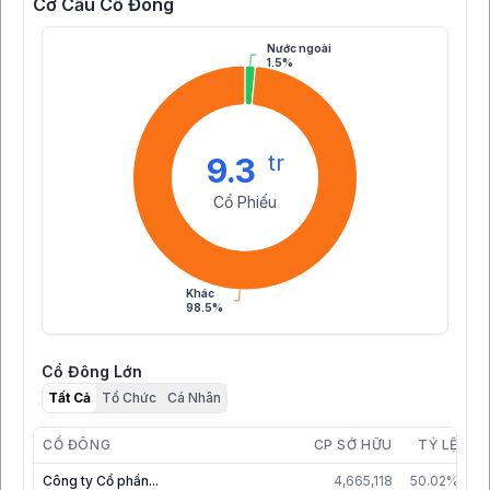
Cơ Cấu Cổ Đông
Nước ngoài
1.5%
tr
9.3
Cổ Phiếu
Khác
98.5%
Cổ Đông Lớn
Tất Cả
Tổ Chức
Cá Nhân
CỔ ĐÔNG
CP SỞ HỮU
TỶ LỆ
C
Công ty Cổ phần...
4,665,118
50.02%
3