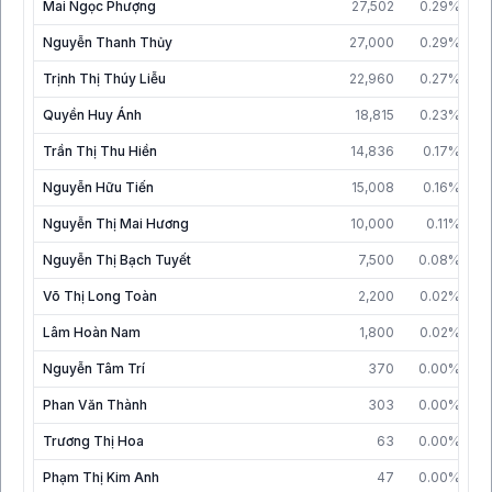
Mai Ngọc Phượng
27,502
0.29%
3
Nguyễn Thanh Thủy
27,000
0.29%
3
Trịnh Thị Thúy Liễu
22,960
0.27%
3
Quyền Huy Ánh
18,815
0.23%
3
Trần Thị Thu Hiền
14,836
0.17%
1
Nguyễn Hữu Tiến
15,008
0.16%
3
Nguyễn Thị Mai Hương
10,000
0.11%
3
Nguyễn Thị Bạch Tuyết
7,500
0.08%
3
Võ Thị Long Toàn
2,200
0.02%
3
Lâm Hoàn Nam
1,800
0.02%
3
Nguyễn Tâm Trí
370
0.00%
2
Phan Văn Thành
303
0.00%
3
Trương Thị Hoa
63
0.00%
2
Phạm Thị Kim Anh
47
0.00%
1