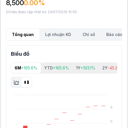
8,500
0.00%
Dữ liệu được cập nhật lúc 24/07/2026 15:05
Tổng quan
Lợi nhuận KD
Chỉ số
Báo cáo tà
Biểu đồ
6M
+165.6%
YTD
+165.6%
1Y
+193.1%
2Y
-45.2%
8
6