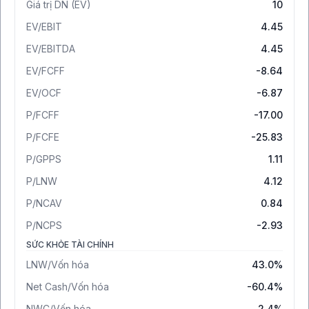
Giá trị DN (EV)
10
EV/EBIT
4.45
EV/EBITDA
4.45
EV/FCFF
-8.64
EV/OCF
-6.87
P/FCFF
-17.00
P/FCFE
-25.83
P/GPPS
1.11
P/LNW
4.12
P/NCAV
0.84
P/NCPS
-2.93
SỨC KHỎE TÀI CHÍNH
LNW/Vốn hóa
43.0%
Net Cash/Vốn hóa
-60.4%
NWC/Vốn hóa
2.4%