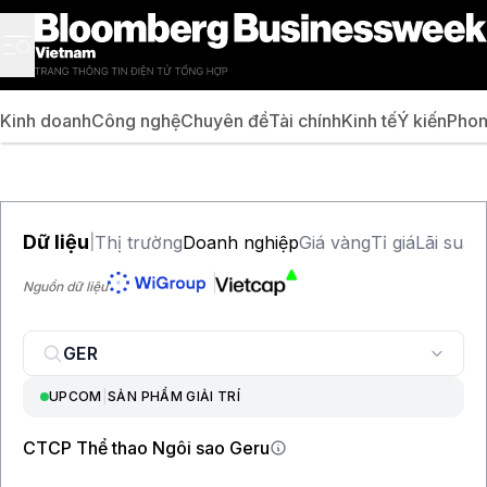
Kinh doanh
Công nghệ
Chuyên đề
Tài chính
Kinh tế
Ý kiến
Phon
Dữ liệu
Thị trường
Doanh nghiệp
Giá vàng
Tỉ giá
Lãi suất
|
Nguồn dữ liệu
UPCOM
|
SẢN PHẨM GIẢI TRÍ
CTCP Thể thao Ngôi sao Geru