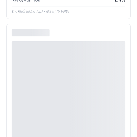
Đv: Khối lượng (cp) - Giá trị (tỉ VNĐ)