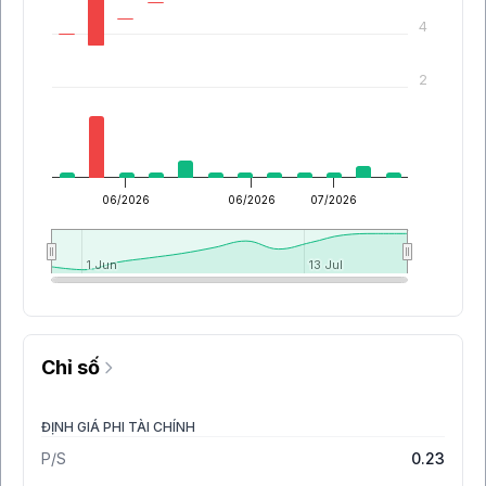
4
2
06/2026
06/2026
07/2026
1 Jun
1 Jun
13 Jul
13 Jul
Chỉ số
ĐỊNH GIÁ PHI TÀI CHÍNH
P/S
0.23