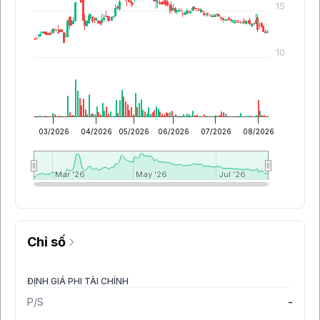
15
10
03/2026
04/2026
05/2026
06/2026
07/2026
08/2026
Mar '26
Mar '26
May '26
May '26
Jul '26
Jul '26
Chỉ số
ĐỊNH GIÁ PHI TÀI CHÍNH
P/S
-