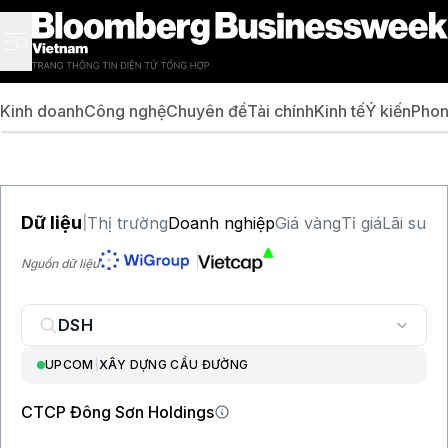
Kinh doanh
Công nghệ
Chuyên đề
Tài chính
Kinh tế
Ý kiến
Phon
Dữ liệu
Thị trường
Doanh nghiệp
Giá vàng
Tỉ giá
Lãi suất
|
Nguồn dữ liệu
UPCOM
|
XÂY DỰNG CẦU ĐƯỜNG
CTCP Đông Sơn Holdings