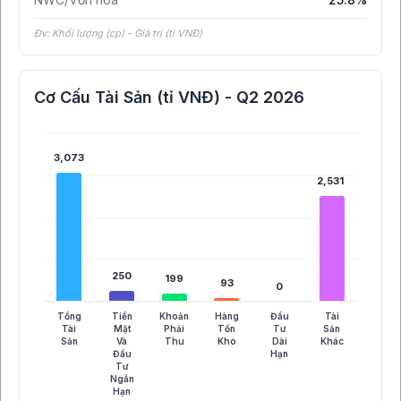
Đv: Khối lượng (cp) - Giá trị (tỉ VNĐ)
Cơ Cấu Tài Sản (tỉ VNĐ) - Q2 2026
3,073
3,073
2,531
2,531
250
250
199
199
93
93
0
0
Tổng
Tiền
Khoản
Hàng
Đầu
Tài
Tài
Mặt
Phải
Tồn
Tư
Sản
Sản
Và
Thu
Kho
Dài
Khác
Đầu
Hạn
Tư
Ngắn
Hạn