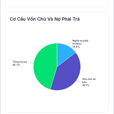
Cơ Cấu Vốn Chủ Và Nợ Phải Trả
Nghĩa vụ phải
trả khác
14.6%
Tổng nợ vay
45.3%
Vốn chủ sở
hữu
40.1%