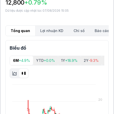
12,800
+0.79%
Dữ liệu được cập nhật lúc 07/08/2026 15:05
Tổng quan
Lợi nhuận KD
Chỉ số
Báo cáo tà
Biểu đồ
6M
+4.9%
YTD
+0.0%
1Y
+18.9%
2Y
-9.3%
5Y
-9
20