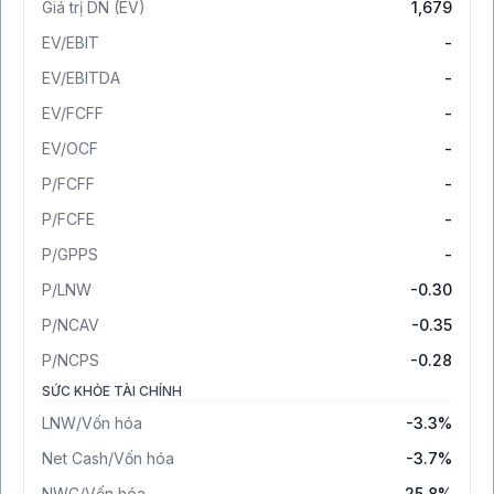
Giá trị DN (EV)
1,679
EV/EBIT
-
EV/EBITDA
-
EV/FCFF
-
EV/OCF
-
P/FCFF
-
P/FCFE
-
P/GPPS
-
P/LNW
-0.30
P/NCAV
-0.35
P/NCPS
-0.28
SỨC KHỎE TÀI CHÍNH
LNW/Vốn hóa
-3.3%
Net Cash/Vốn hóa
-3.7%
NWC/Vốn hóa
25.8%