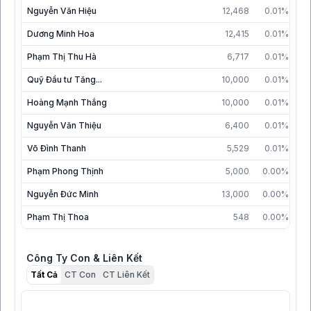
Nguyễn Văn Hiệu
12,468
0.01%
30
Dương Minh Hoa
12,415
0.01%
30
Phạm Thị Thu Hà
6,717
0.01%
30
Quỹ Đầu tư Tăng...
10,000
0.01%
30
Hoàng Mạnh Thắng
10,000
0.01%
3
Nguyễn Văn Thiệu
6,400
0.01%
3
Võ Đình Thanh
5,529
0.01%
3
Phạm Phong Thịnh
5,000
0.00%
3
Nguyễn Đức Minh
13,000
0.00%
30
Phạm Thị Thoa
548
0.00%
08
Công Ty Con & Liên Kết
Tất Cả
CT Con
CT Liên Kết