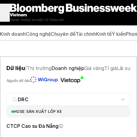
Kinh doanh
Công nghệ
Chuyên đề
Tài chính
Kinh tế
Ý kiến
Phon
Dữ liệu
Thị trường
Doanh nghiệp
Giá vàng
Tỉ giá
Lãi suất
|
Nguồn dữ liệu
HOSE
|
SẢN XUẤT LỐP XE
CTCP Cao su Đà Nẵng