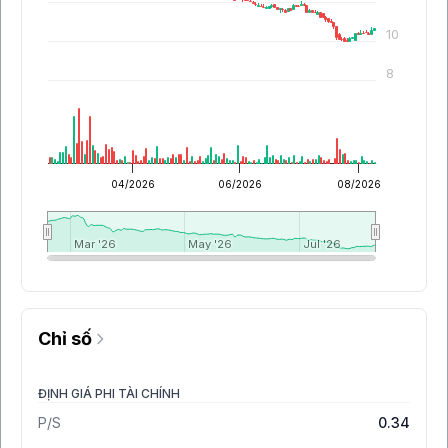
10
8
04/2026
06/2026
08/2026
Mar '26
Mar '26
May '26
May '26
Jul '26
Jul '26
Chỉ số
ĐỊNH GIÁ PHI TÀI CHÍNH
P/S
0.34