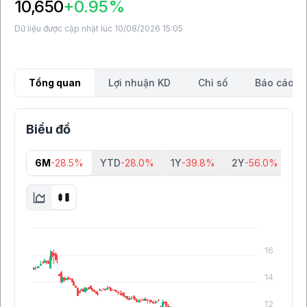
10,650
+0.95%
Dữ liệu được cập nhật lúc 10/08/2026 15:05
Tổng quan
Lợi nhuận KD
Chỉ số
Báo cáo tà
Biểu đồ
6M
-28.5%
YTD
-28.0%
1Y
-39.8%
2Y
-56.0%
5Y
16
14
12