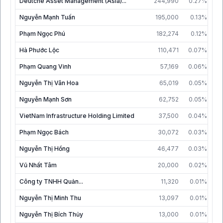
Deutche Asset Management (Asia)...
244,990
0.27%
30
Nguyễn Mạnh Tuấn
195,000
0.13%
30
Phạm Ngọc Phú
182,274
0.12%
30
Hà Phước Lộc
110,471
0.07%
30
Phạm Quang Vinh
57,169
0.06%
3
Nguyễn Thị Vân Hoa
65,019
0.05%
3
Nguyễn Mạnh Sơn
62,752
0.05%
30
VietNam Infrastructure Holding Limited
37,500
0.04%
18
Phạm Ngọc Bách
30,072
0.03%
3
Nguyễn Thị Hồng
46,477
0.03%
30
Vũ Nhất Tâm
20,000
0.02%
3
Công ty TNHH Quản...
11,320
0.01%
31
Nguyễn Thị Minh Thu
13,097
0.01%
30
Nguyễn Thị Bích Thủy
13,000
0.01%
30