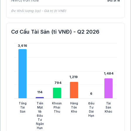
Đv: Khối lượng (cp) - Giá trị (tỉ VNĐ)
Cơ Cấu Tài Sản (tỉ VNĐ) - Q2 2026
3,616
3,616
1,484
1,484
1,219
1,219
794
794
114
114
6
6
Tổng
Tiền
Khoản
Hàng
Đầu
Tài
Tài
Mặt
Phải
Tồn
Tư
Sản
Sản
Và
Thu
Kho
Dài
Khác
Đầu
Hạn
Tư
Ngắn
Hạn