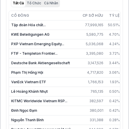
Tất Cả
Tổ Chức
Cá Nhân
CỔ ĐÔNG
CP SỞ HỮU
TỶ LỆ
C
Tập đoàn Hóa chất...
77,999,165
50.51%
30
KWE Beteiligungen AG
5,580,775
4.70%
2
PXP Vietnam Emerging Equity...
5,036,068
4.24%
30
FTIF - Templeton Frontier...
3,395,080
3.72%
30
Deutsche Bank Aktiengesellschaft
3,147,526
3.44%
15
Phạm Thị Hồng Hội
4,717,820
3.06%
30
VanEck Vietnam ETF
1,766,153
1.93%
25
Lê Hoàng Khánh Nhựt
765,135
0.50%
30
KITMC Worldwide Vietnam RSP...
382,597
0.42%
23
Đinh Ngọc Đạm
380,001
0.42%
25
Nguyễn Thanh Bình
331,388
0.28%
30