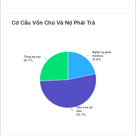
Cơ Cấu Vốn Chủ Và Nợ Phải Trả
Nghĩa vụ phải
trả khác
Tổng nợ vay
21.6%
25.7%
Vốn chủ sở
hữu
52.7%