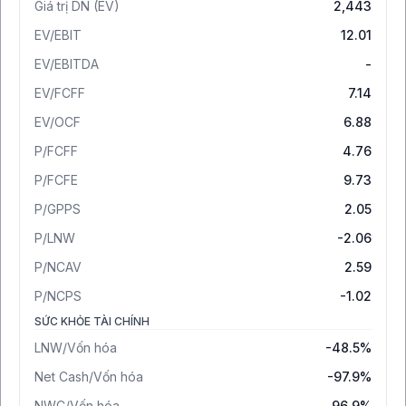
Giá trị DN (EV)
2,443
EV/EBIT
12.01
EV/EBITDA
-
EV/FCFF
7.14
EV/OCF
6.88
P/FCFF
4.76
P/FCFE
9.73
P/GPPS
2.05
P/LNW
-2.06
P/NCAV
2.59
P/NCPS
-1.02
SỨC KHỎE TÀI CHÍNH
LNW/Vốn hóa
-48.5%
Net Cash/Vốn hóa
-97.9%
NWC/Vốn hóa
96.9%