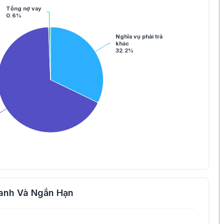
Tổng nợ vay
0.6%
Nghĩa vụ phải trả
khác
32.2%
anh Và Ngắn Hạn