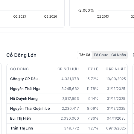
-2,000%
Q2 2023
Q2 2026
Q2 2013
Q2
Cổ Đông Lớn
Tất Cả
Tổ Chức
Cá Nhân
CỔ ĐÔNG
CP SỞ HỮU
TỶ LỆ
CẬP NHẬT
Công ty CP Đầu...
4,331,978
15.72%
19/09/2025
Nguyễn Thái Nga
3,245,632
11.78%
31/12/2025
Hồ Quỳnh Hưng
2,517,993
9.14%
31/12/2025
Nguyễn Thái Quỳnh Lê
2,230,417
8.09%
31/12/2025
Bùi Thị Hiền
2,030,000
7.36%
04/11/2025
Trần Thị Lĩnh
349,772
1.27%
09/10/2025