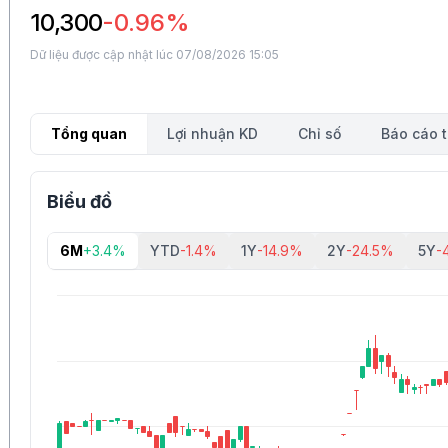
10,300
-0.96%
Dữ liệu được cập nhật lúc 07/08/2026 15:05
Tổng quan
Lợi nhuận KD
Chỉ số
Báo cáo t
Biểu đồ
6M
+3.4%
YTD
-1.4%
1Y
-14.9%
2Y
-24.5%
5Y
-