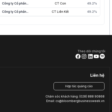
Công ty Cổ phần...
CT Con
49.2%
Công ty Cổ phần...
CT Liên Kết
49.2%
Công ty CP Đầu...
CT Liên Kết
42.0%
Theo dõi chúng tôi
Liên hệ
Hợp tác quảng cáo
Chăm sóc khách hàng: (028) 888 90868
Email: cs@bloombergbusinessweek.vn