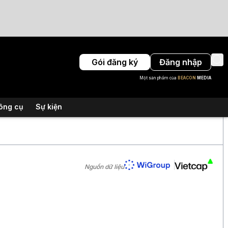
Gói đăng ký
Đăng nhập
Một sản phẩm của
BEACON
MEDIA
ông cụ
Sự kiện
Nguồn dữ liệu