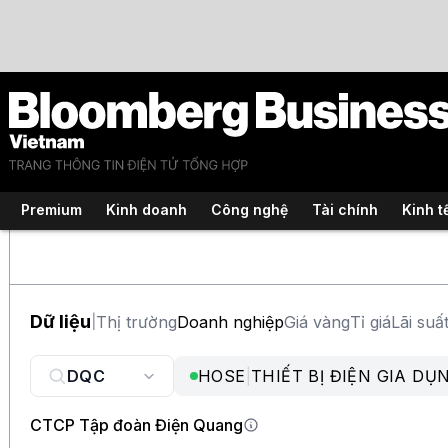
Premium
Kinh doanh
Công nghệ
Tài chính
Kinh t
Dữ liệu
Thị trường
Doanh nghiệp
Giá vàng
Tỉ giá
Lãi suấ
|
HOSE
|
THIẾT BỊ ĐIỆN GIA DỤ
CTCP Tập đoàn Điện Quang