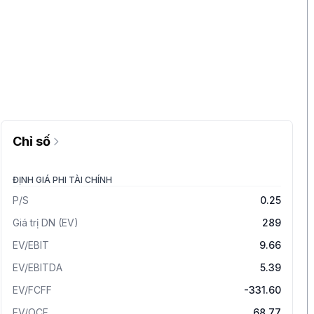
Chỉ số
ĐỊNH GIÁ PHI TÀI CHÍNH
P/S
0.25
Giá trị DN (EV)
289
EV/EBIT
9.66
EV/EBITDA
5.39
EV/FCFF
-331.60
EV/OCF
68.77