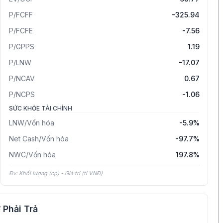
P/FCFF
-325.94
P/FCFE
-7.56
P/GPPS
1.19
P/LNW
-17.07
P/NCAV
0.67
P/NCPS
-1.06
SỨC KHỎE TÀI CHÍNH
LNW/Vốn hóa
-5.9%
Net Cash/Vốn hóa
-97.7%
NWC/Vốn hóa
197.8%
Đv: Khối lượng (cp) - Giá trị (tỉ VNĐ)
 Phải Trả