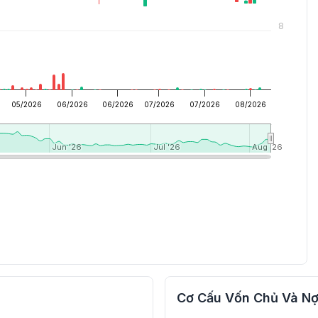
8
05/2026
06/2026
06/2026
07/2026
07/2026
08/2026
Jun '26
Jun '26
Jul '26
Jul '26
Aug '26
Aug '26
Cơ Cấu Vốn Chủ Và Nợ