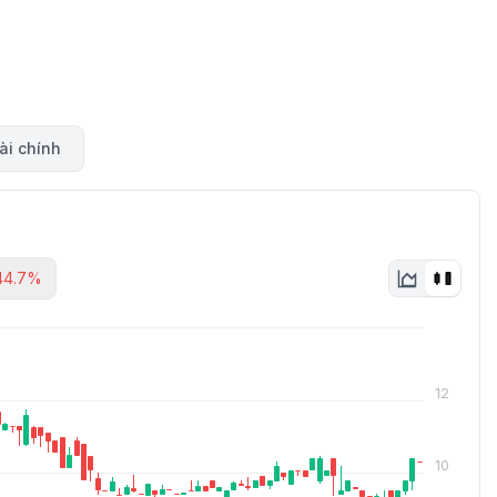
ài chính
44.7%
12
10