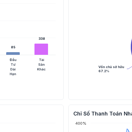
338
338
85
85
Đầu
Tài
Tư
Sản
Vốn chủ sở hữu
Dài
Khác
67.2%
Hạn
Chỉ Số Thanh Toán Nh
400%