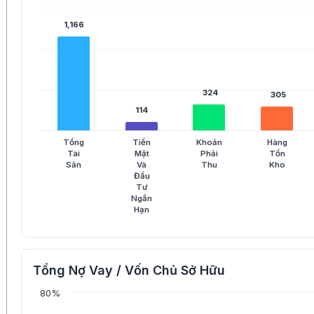
1,166
1,166
324
324
305
305
114
114
Tổng
Tiền
Khoản
Hàng
Tài
Mặt
Phải
Tồn
Sản
Và
Thu
Kho
Đầu
Tư
Ngắn
Hạn
Tổng Nợ Vay / Vốn Chủ Sở Hữu
80%