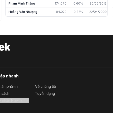
Phạm Minh Thắng
174,070
0.60%
30/06/2012
Hoàng Văn Nhượng
94,020
0.32%
22/04/2009
Phạm Vũ Phương Linh
68,765
0.20%
30/06/2024
Hồ Vĩnh Phương
50,019
0.18%
31/12/2025
Nguyễn Tiến Minh
54,354
0.16%
18/03/2024
Nguyễn Bắc Sơn
36,711
0.13%
30/06/2012
Nguyễn Đức Phương
32,940
0.11%
22/04/2009
Trần Thị Ngà Huế
20,218
0.07%
31/12/2025
Nguyễn Văn Quyền
10,000
0.03%
28/02/2024
cập nhanh
Hồ Thị Kim Thoa
6,415
0.02%
31/12/2024
 ấn phẩm in
Về chúng tôi
Lê Thị Kim Chi
2,278
0.01%
31/12/2025
a sách
Tuyển dụng
Nguyễn Hoàng Anh
2,000
0.01%
31/12/2025
Đăng ký nhận Newsletter
Ngô Đức Thọ
1,452
0.01%
31/12/2025
Trần Quốc Toản
80
0.00%
31/12/2025