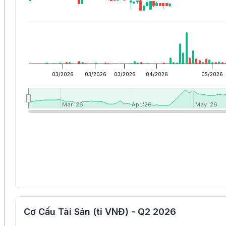
03/2026
03/2026
03/2026
04/2026
05/2026
Mar '26
Mar '26
Apr '26
Apr '26
May '26
May '26
Cơ Cấu Tài Sản (tỉ VNĐ) - Q2 2026