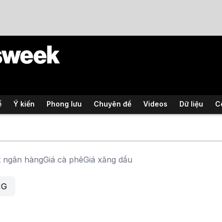
ế
Ý kiến
Phong lưu
Chuyên đề
Videos
Dữ liệu
C
t ngân hàng
Giá cà phê
Giá xăng dầu
NG