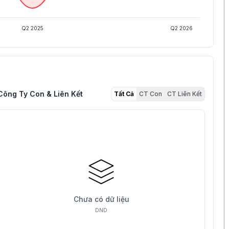
Q2 2025
Q2 2026
Công Ty Con & Liên Kết
Tất Cả
CT Con
CT Liên Kết
Chưa có dữ liệu
DND