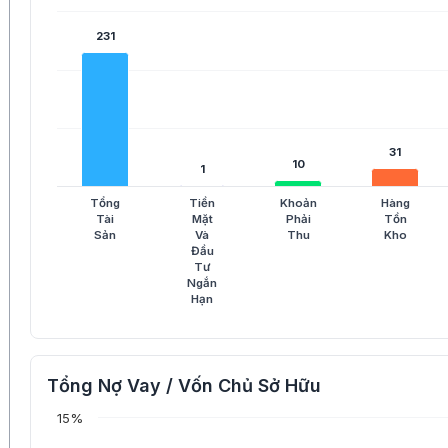
231
231
31
31
10
10
1
1
Tổng
Tiền
Khoản
Hàng
Tài
Mặt
Phải
Tồn
Sản
Và
Thu
Kho
Đầu
Tư
Ngắn
Hạn
Tổng Nợ Vay / Vốn Chủ Sở Hữu
15%