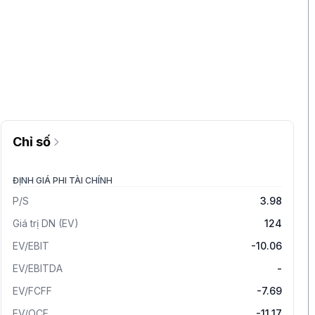
Chỉ số
ĐỊNH GIÁ PHI TÀI CHÍNH
P/S
3.98
Giá trị DN (EV)
124
EV/EBIT
-10.06
EV/EBITDA
-
EV/FCFF
-7.69
EV/OCF
-11.17