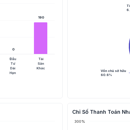
T
6
190
190
0
0
Đầu
Tài
Tư
Sản
Dài
Khác
Vốn chủ sở hữu
Hạn
60.6%
Chỉ Số Thanh Toán Nh
300%