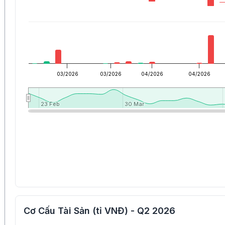
03/2026
03/2026
04/2026
04/2026
23 Feb
23 Feb
30 Mar
30 Mar
Cơ Cấu Tài Sản (tỉ VNĐ) - Q2 2026