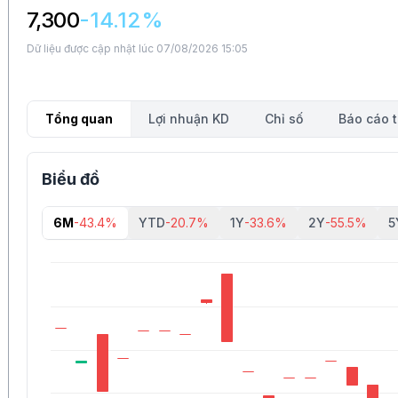
7,300
-14.12%
Dữ liệu được cập nhật lúc 07/08/2026 15:05
Tổng quan
Lợi nhuận KD
Chỉ số
Báo cáo t
Biểu đồ
6M
-43.4%
YTD
-20.7%
1Y
-33.6%
2Y
-55.5%
5