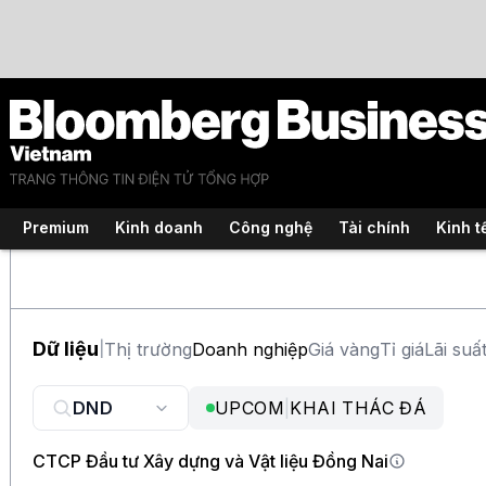
Premium
Kinh doanh
Công nghệ
Tài chính
Kinh t
Dữ liệu
Thị trường
Doanh nghiệp
Giá vàng
Tỉ giá
Lãi suấ
|
UPCOM
|
KHAI THÁC ĐÁ
CTCP Đầu tư Xây dựng và Vật liệu Đồng Nai