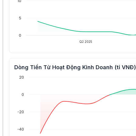
10
5
0
Q2 2025
Dòng Tiền Từ Hoạt Động Kinh Doanh (tỉ VNĐ)
20
0
-20
-40