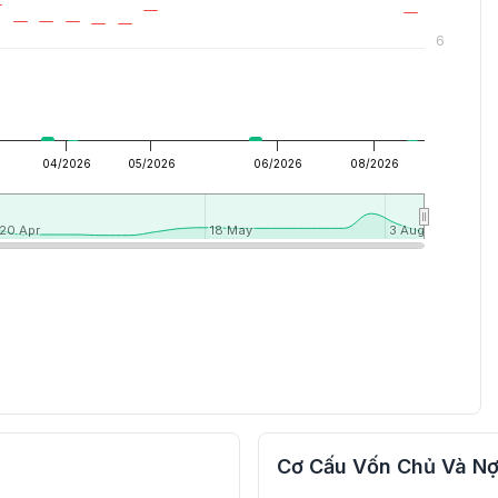
6
04/2026
05/2026
06/2026
08/2026
20 Apr
20 Apr
18 May
18 May
3 Aug
3 Aug
Cơ Cấu Vốn Chủ Và Nợ