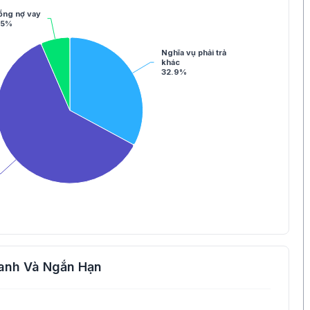
ổng nợ vay
.5%
Nghĩa vụ phải trả
khác
32.9%
anh Và Ngắn Hạn