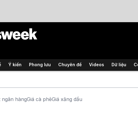
ế
Ý kiến
Phong lưu
Chuyên đề
Videos
Dữ liệu
C
t ngân hàng
Giá cà phê
Giá xăng dầu