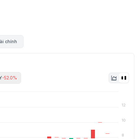
ài chính
Y
-52.0%
12
10
8