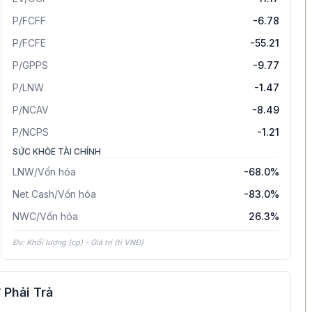
P/FCFF
-6.78
P/FCFE
-55.21
P/GPPS
-9.77
P/LNW
-1.47
P/NCAV
-8.49
P/NCPS
-1.21
SỨC KHỎE TÀI CHÍNH
LNW/Vốn hóa
-68.0%
Net Cash/Vốn hóa
-83.0%
NWC/Vốn hóa
26.3%
Đv: Khối lượng (cp) - Giá trị (tỉ VNĐ)
 Phải Trả