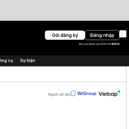
Gói đăng ký
Đăng nhập
Một sản phẩm của
BEACON
MEDIA
ông cụ
Sự kiện
Nguồn dữ liệu