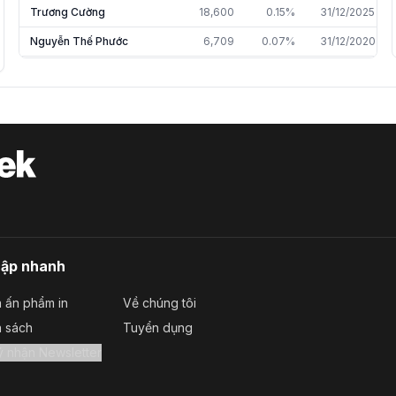
Trương Cường
18,600
0.15%
31/12/2025
Nguyễn Thế Phước
6,709
0.07%
31/12/2020
Trần Thị Quy
5,246
0.06%
31/12/2021
Phạm Thái Hoài Hương
3,000
0.03%
31/12/2024
Nguyễn Tiến Toản
2,000
0.01%
31/12/2024
Nguyễn Thị Hằng
600
0.01%
31/12/2020
Nguyễn Hữu Thực
200
0.00%
29/03/2021
cập nhanh
 ấn phẩm in
Về chúng tôi
a sách
Tuyển dụng
Đăng ký nhận Newsletter