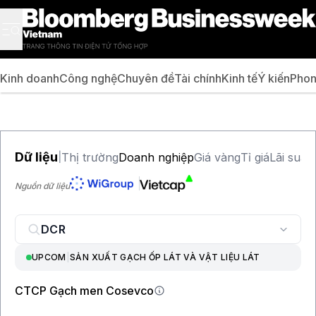
Kinh doanh
Công nghệ
Chuyên đề
Tài chính
Kinh tế
Ý kiến
Phon
Dữ liệu
Thị trường
Doanh nghiệp
Giá vàng
Tỉ giá
Lãi suất
|
Nguồn dữ liệu
UPCOM
|
SẢN XUẤT GẠCH ỐP LÁT VÀ VẬT LIỆU LÁT
CTCP Gạch men Cosevco