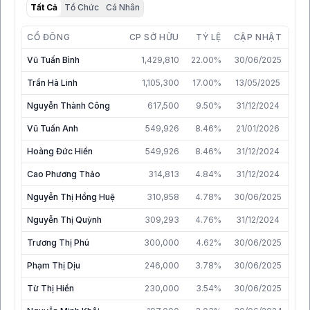
Tất Cả
Tổ Chức
Cá Nhân
CỔ ĐÔNG
CP SỞ HỮU
TỶ LỆ
CẬP NHẬT
Vũ Tuấn Bình
1,429,810
22.00%
30/06/2025
Trần Hà Linh
1,105,300
17.00%
13/05/2025
Nguyễn Thành Công
617,500
9.50%
31/12/2024
Vũ Tuấn Anh
549,926
8.46%
21/01/2026
Hoàng Đức Hiển
549,926
8.46%
31/12/2024
Cao Phương Thảo
314,813
4.84%
31/12/2024
Nguyễn Thị Hồng Huệ
310,958
4.78%
30/06/2025
Nguyễn Thị Quỳnh
309,293
4.76%
31/12/2024
Trương Thị Phú
300,000
4.62%
30/06/2025
Phạm Thị Dịu
246,000
3.78%
30/06/2025
Từ Thị Hiền
230,000
3.54%
30/06/2025