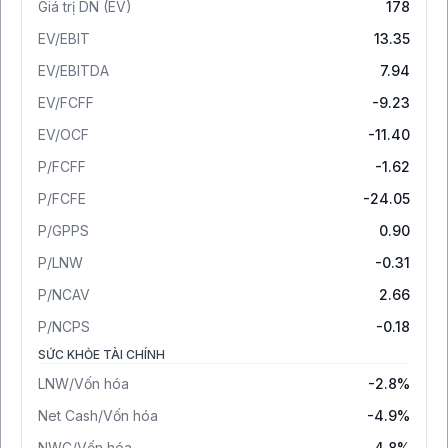
Giá trị DN (EV)
178
EV/EBIT
13.35
EV/EBITDA
7.94
EV/FCFF
-9.23
EV/OCF
-11.40
P/FCFF
-1.62
P/FCFE
-24.05
P/GPPS
0.90
P/LNW
-0.31
P/NCAV
2.66
P/NCPS
-0.18
SỨC KHỎE TÀI CHÍNH
LNW/Vốn hóa
-2.8%
Net Cash/Vốn hóa
-4.9%
NWC/Vốn hóa
4.8%