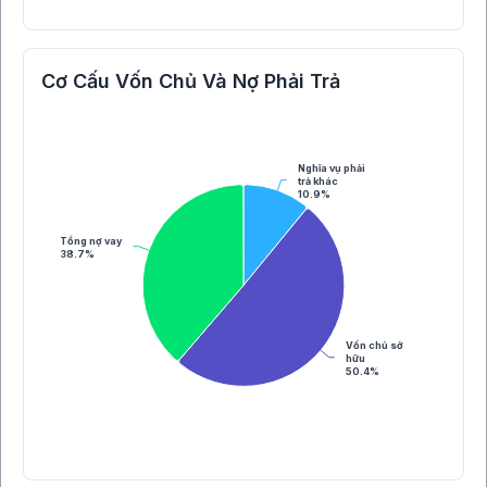
Cơ Cấu Vốn Chủ Và Nợ Phải Trả
Nghĩa vụ phải
trả khác
10.9%
Tổng nợ vay
38.7%
Vốn chủ sở
hữu
50.4%