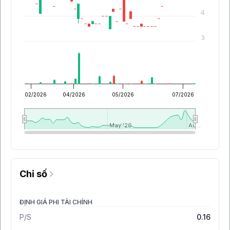
4
3
02/2026
04/2026
05/2026
07/2026
May '26
May '26
Au…
Au…
Chỉ số
ĐỊNH GIÁ PHI TÀI CHÍNH
P/S
0.16