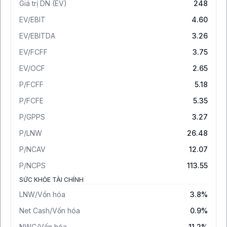
Giá trị DN (EV)
248
EV/EBIT
4.60
EV/EBITDA
3.26
EV/FCFF
3.75
EV/OCF
2.65
P/FCFF
5.18
P/FCFE
5.35
P/GPPS
3.27
P/LNW
26.48
P/NCAV
12.07
P/NCPS
113.55
SỨC KHỎE TÀI CHÍNH
LNW/Vốn hóa
3.8%
Net Cash/Vốn hóa
0.9%
NWC/Vốn hóa
11.2%