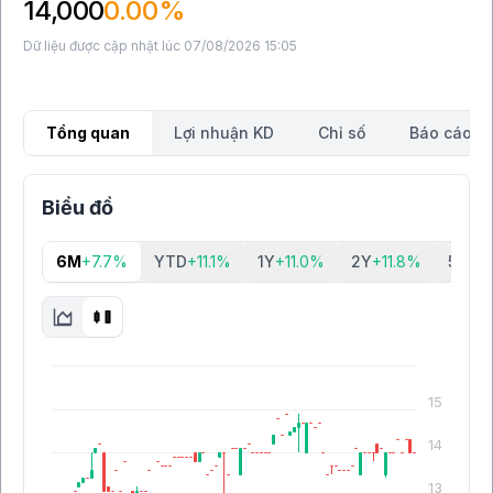
14,000
0.00%
Dữ liệu được cập nhật lúc 07/08/2026 15:05
Tổng quan
Lợi nhuận KD
Chỉ số
Báo cáo tà
Biểu đồ
6M
+7.7%
YTD
+11.1%
1Y
+11.0%
2Y
+11.8%
5Y
-35
15
14
13