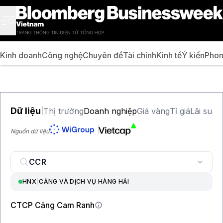
Kinh doanh
Công nghệ
Chuyên đề
Tài chính
Kinh tế
Ý kiến
Phon
Dữ liệu
Thị trường
Doanh nghiệp
Giá vàng
Tỉ giá
Lãi suất
|
Nguồn dữ liệu
HNX
|
CẢNG VÀ DỊCH VỤ HÀNG HẢI
CTCP Cảng Cam Ranh