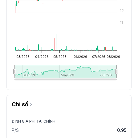
12
11
03/2026
04/2026
05/2026
06/2026
07/2026
08/2026
Mar '26
Mar '26
May '26
May '26
Jul '26
Jul '26
Chỉ số
ĐỊNH GIÁ PHI TÀI CHÍNH
P/S
0.95