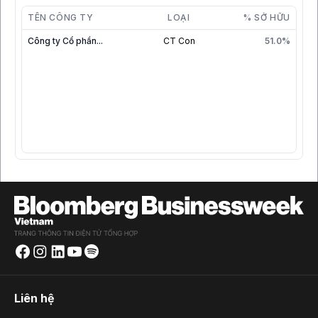
TÊN CÔNG TY
LOẠI
% SỞ HỮU
Công ty Cổ phần...
CT Con
51.0%
Liên hệ