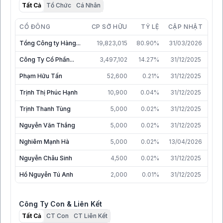
Tất Cả
Tổ Chức
Cá Nhân
CỔ ĐÔNG
CP SỞ HỮU
TỶ LỆ
CẬP NHẬT
Tổng Công ty Hàng...
19,823,015
80.90%
31/03/2026
Công Ty Cổ Phần...
3,497,102
14.27%
31/12/2025
Phạm Hữu Tấn
52,600
0.21%
31/12/2025
Trịnh Thị Phúc Hạnh
10,900
0.04%
31/12/2025
Trịnh Thanh Tùng
5,000
0.02%
31/12/2025
Nguyễn Văn Thắng
5,000
0.02%
31/12/2025
Nghiêm Mạnh Hà
5,000
0.02%
13/04/2026
Nguyễn Châu Sinh
4,500
0.02%
31/12/2025
Hồ Nguyễn Tú Anh
2,000
0.01%
31/12/2025
Công Ty Con & Liên Kết
Tất Cả
CT Con
CT Liên Kết