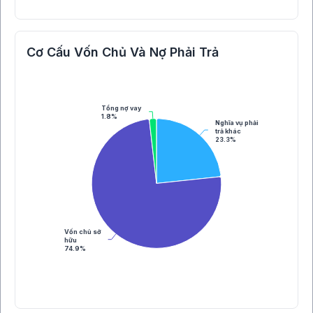
Cơ Cấu Vốn Chủ Và Nợ Phải Trả
Tổng nợ vay
1.8%
Nghĩa vụ phải
trả khác
23.3%
Vốn chủ sở
hữu
74.9%