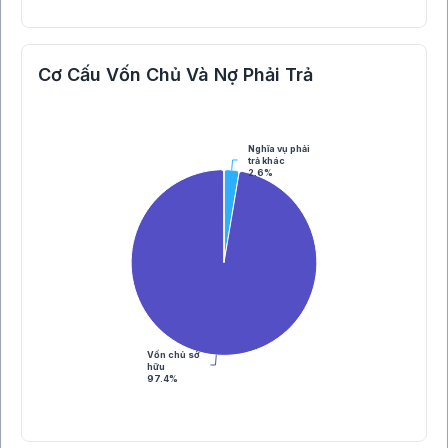
Cơ Cấu Vốn Chủ Và Nợ Phải Trả
Nghĩa vụ phải
trả khác
2.6%
Vốn chủ sở
hữu
97.4%