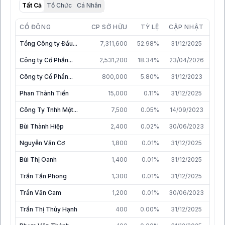
Tất Cả
Tổ Chức
Cá Nhân
CỔ ĐÔNG
CP SỞ HỮU
TỶ LỆ
CẬP NHẬT
Tổng Công ty Đầu...
7,311,600
52.98%
31/12/2025
Công ty Cổ Phần...
2,531,200
18.34%
23/04/2026
Công ty Cổ Phần...
800,000
5.80%
31/12/2023
Phan Thành Tiến
15,000
0.11%
31/12/2025
Công Ty Tnhh Một...
7,500
0.05%
14/09/2023
Bùi Thành Hiệp
2,400
0.02%
30/06/2023
Nguyễn Văn Cơ
1,800
0.01%
31/12/2025
Bùi Thị Oanh
1,400
0.01%
31/12/2025
Trần Tấn Phong
1,300
0.01%
31/12/2025
Trần Văn Cam
1,200
0.01%
30/06/2023
Trần Thị Thúy Hạnh
400
0.00%
31/12/2025