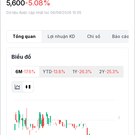
5,600
-5.08%
Dữ liệu được cập nhật lúc 06/08/2026 15:05
Tổng quan
Lợi nhuận KD
Chỉ số
Báo cáo tà
Biểu đồ
6M
-17.6%
YTD
-13.8%
1Y
-26.3%
2Y
-25.3%
5Y
-
7