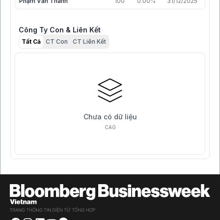
Phạm Văn Thành
100
0.00%
31/12/2025
Công Ty Con & Liên Kết
Tất Cả
CT Con
CT Liên Kết
Chưa có dữ liệu
CAG