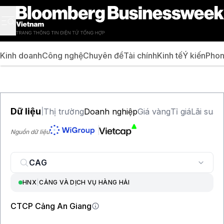
Kinh doanh
Công nghệ
Chuyên đề
Tài chính
Kinh tế
Ý kiến
Phon
Dữ liệu
Thị trường
Doanh nghiệp
Giá vàng
Tỉ giá
Lãi suất
|
Nguồn dữ liệu
HNX
|
CẢNG VÀ DỊCH VỤ HÀNG HẢI
CTCP Cảng An Giang