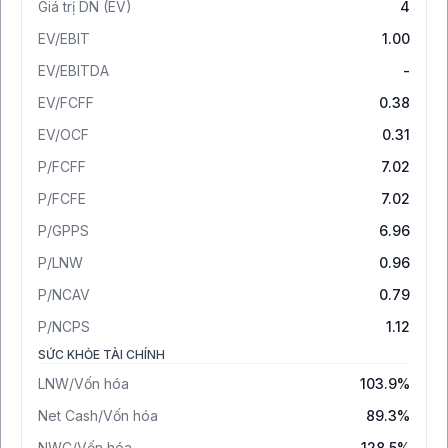
Giá trị DN (EV)
4
EV/EBIT
1.00
EV/EBITDA
-
EV/FCFF
0.38
EV/OCF
0.31
P/FCFF
7.02
P/FCFE
7.02
P/GPPS
6.96
P/LNW
0.96
P/NCAV
0.79
P/NCPS
1.12
SỨC KHỎE TÀI CHÍNH
LNW/Vốn hóa
103.9%
Net Cash/Vốn hóa
89.3%
NWC/Vốn hóa
128.5%